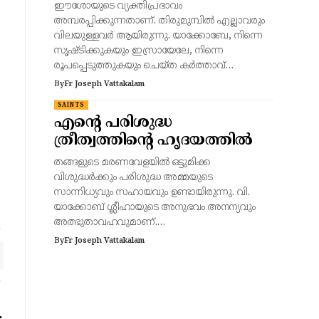
ഈശോയുടെ വ്യക്തിപ്രഭാവം
അമ്പരപ്പിക്കുന്നതാണ്. തിരുമുമ്പിൽ എല്ലാവരും
വിലയുള്ളവർ ആയിരുന്നു. യാക്കോബേ, നിന്നെ
സൃഷ്‌ടിക്കുകയും ഇസ്രായേലേ, നിന്നെ
രൂപപ്പെടുത്തുകയും ചെയ്‌ത കര്‍ത്താവ്‌…
By
Fr Joseph Vattakalam
SAINTS
എന്റെ പരിശുദ്ധ
ത്രീത്വത്തിന്റെ ഹൃദയത്തിൽ
തങ്ങളുടെ മരണവേളയിൽ ഒട്ടുമിക്ക
വിശുദ്ധർക്കും പരിശുദ്ധ അമ്മയുടെ
സാന്നിധ്യവും സഹായവും ഉണ്ടായിരുന്നു. വി.
യാക്കോബ് ശ്ലീഹായുടെ അനുഭവം അനന്യവും
അത്ഭുതാവഹവുമാണ്.…
By
Fr Joseph Vattakalam