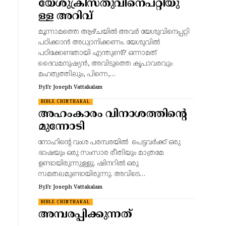
യേശുക്രിസ്തുവിനെപറ്റിയു
ള്ള അറിവ്
മൂന്നാമത്തെ ആഴ്ചയിൽ അവർ യേശുവിനെപ്പറ്റി
പഠിക്കാൻ അധ്വാനിക്കണം. യേശുവിൽ
പഠിക്കേണ്ടതായി എന്തുണ്ട്? ഒന്നാമത്
ദൈവമനുഷ്യൻ, അവിടുത്തെ കൃപാവരവും
മഹത്വത്തിലും, പിന്നെ,…
By
Fr Joseph Vattakalam
BIBLE CHINTHAKAL
അഹംകാരം വിനാശത്തിന്റെ
മുന്നോടി
നോഹിന്റെ വംശ പരമ്പരയിൽ പെട്ടവർക്ക് ഒരു
ഭാഷയും ഒരു സംസാര രീതിയും മാത്രമേ
ഉണ്ടായിരുന്നുള്ളു. ഷിനറിൽ ഒരു
സമതലമുണ്ടായിരുന്നു. അവിടെ…
By
Fr Joseph Vattakalam
BIBLE CHINTHAKAL
അമ്പരപ്പിക്കുന്നത്