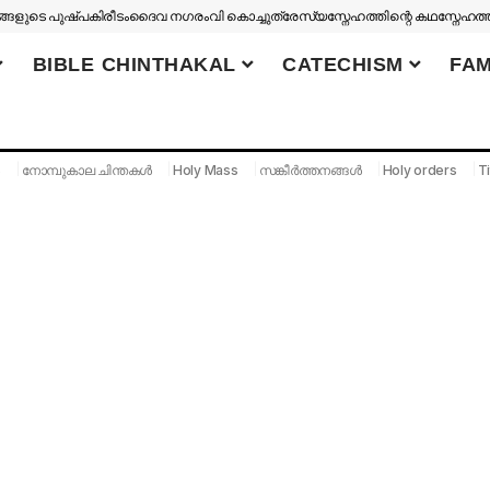
ങളുടെ പുഷ്പകിരീടം
ദൈവ നഗരം
വി കൊച്ചുത്രേസ്യ
സ്നേഹത്തിന്റെ കഥ
സ്നേഹത്
BIBLE CHINTHAKAL
CATECHISM
FAM
S
നോമ്പുകാല ചിന്തകൾ
Holy Mass
സങ്കീർത്തനങ്ങൾ
Holy orders
Ti