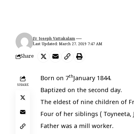
Fr Joseph Vattakalam
Last Updated: March 27, 2019 7:47 AM
Share
th
Born on 7
January 1844.
SHARE
Baptized on the second day.
The eldest of nine children of F
Four of her siblings ( Toyneeta, 
Father was a mill worker.