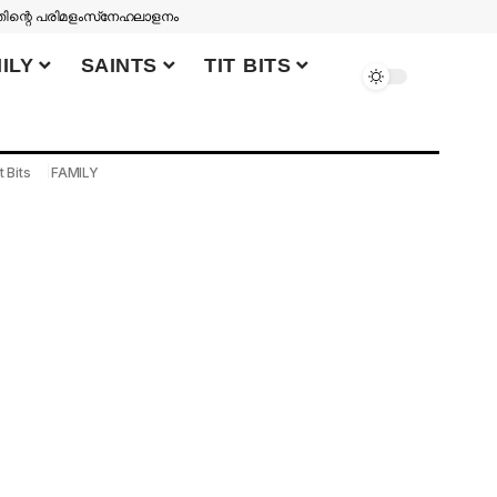
തിന്റെ പരിമളം
സ്‌നേഹലാളനം
ILY
SAINTS
TIT BITS
t Bits
FAMILY