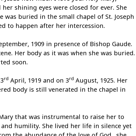
 her shining eyes were closed for ever. She
he was buried in the small chapel of St. Joseph
ed to happen after her intercession.
eptember, 1909 in presence of Bishop Gaude.
cene. Her body as it was when she was buried.
rted soon.
rd
rd
 3
April, 1919 and on 3
August, 1925. Her
ered body is still venerated in the chapel in
Mary that was instrumental to raise her to
and humility. She lived her life in silence yet
From the abundance of the love of God., she