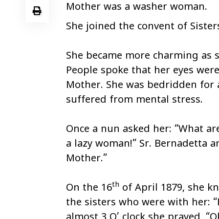
Mother was a washer woman.
She joined the convent of Sisters
She became more charming as sh
People spoke that her eyes were 
Mother. She was bedridden for a
suffered from mental stress.
Once a nun asked her: “What are
a lazy woman!” Sr. Bernadetta a
Mother.”
th
On the 16
of April 1879, she k
the sisters who were with her: “
almost 3 O’ clock she prayed, “