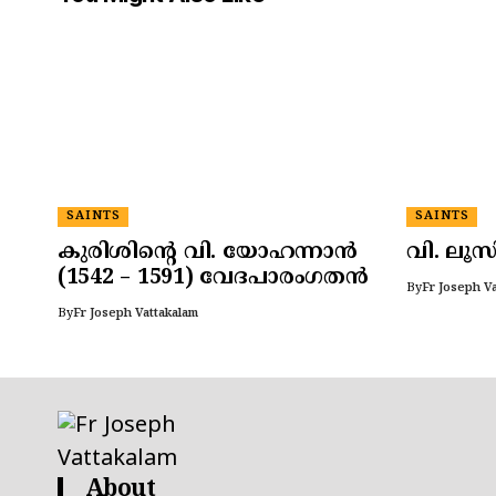
SAINTS
SAINTS
കുരിശിന്റെ വി. യോഹന്നാൻ
വി. ലൂസ
(1542 – 1591) വേദപാരംഗതൻ
By
Fr Joseph V
By
Fr Joseph Vattakalam
About