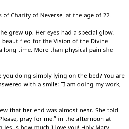
 of Charity of Neverse, at the age of 22.
e grew up. Her eyes had a special glow.
beautified for the Vision of the Divine
 long time. More than physical pain she
 you doing simply lying on the bed? You are
nswered with a smile: “I am doing my work,
new that her end was almost near. She told
Please, pray for me!” in the afternoon at
Oh Jesus how much I love you! Holy Mary,