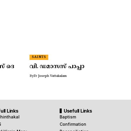
SAINTS
സ് ദെ
വി. ഡമാസസ് പാപ്പാ
By
Fr Joseph Vattakalam
ull Links
Usefull Links
Chinthakal
Baptism
S
Confirmation