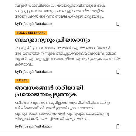
നമുക്ക് പ്രാർത്ഥിക്കാം വി. യൗസേപ്പിതാവിനോടുള്ള ജപം
ഭാഗൃപ്പെട്ട മാർ യൗസേപ്പേ, ഞങ്ങളുടെ അനർത്ഥങ്ങളിൽ
അങ്ങേപക്കൽ ഓടിവന്ന് അങ്ങേ പരിശുദ്ധ ഭാരൃയോടു…
By
Fr Joseph Vattakalam
BIBLE CHINTHAKAL
ബഹുമാന്യനും പ്രിയങ്കരനും
ഏശയ്യ 43 പ്രധാനമായും പരാമർശിക്കുന്നത് ബാബിലോൺ
അടിമത്വത്തിൽ നിന്നുള്ള തിരിച്ചുവരവാണ്.യാക്കോബേ, നിന്നെ
സൃഷ്‌ടിക്കുകയും ഇസ്രായേലേ, നിന്നെ രൂപപ്പെടുത്തുകയും ചെയ്‌ത
കര്‍ത്താവ്‌…
By
Fr Joseph Vattakalam
SAINTS
അവസരങ്ങൾ ശരിയായി
പ്രയോജനപ്പെടുത്തുക
പരീക്ഷണവും സഹനവുമില്ലാത്ത ആത്മീയ ജീവിതം വെറും
മരീചികയാണ്. വിശുദ്ധർ ഇവയിലൂടെ കടന്നാണ്
പുണ്യസോപാനത്തിലെത്തിയത്. പുണ്യപൂർണതയായിരുന്നു
വിശുദ്ധർ ലക്‌ഷ്യം വച്ചിരുന്നത്. തന്മൂലമാണ്…
By
Fr Joseph Vattakalam