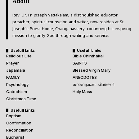
About
Rev. Dr. Fr. Joseph Vattakalam, a distinguished educator,
preacher, spiritual counselor, and writer, now resides at St.
Joseph’s Priest Home, Changanassery, continuing his inspiring
mission to glorify God through writing and service.
Usefull Links
Usefull Links
Religious Life
Bible Chinthakal
Prayer
SAINTS
Japamala
Blessed Virgin Mary
FAMILY
ANECDOTES
Psychology
നോമ്പുകാല ചിന്തകൾ
Catechism
Holy Mass
Christmas Time
Usefull Links
Baptism
Confirmation
Reconciliation
Eucharist