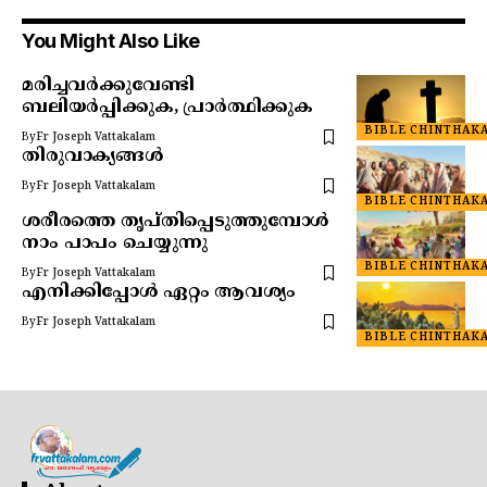
You Might Also Like
മരിച്ചവർക്കുവേണ്ടി
ബലിയർപ്പിക്കുക, പ്രാർത്ഥിക്കുക
BIBLE CHINTHAK
By
Fr Joseph Vattakalam
തിരുവാക്യങ്ങൾ
By
Fr Joseph Vattakalam
BIBLE CHINTHAK
ശരീരത്തെ തൃപ്തിപ്പെടുത്തുമ്പോൾ
നാം പാപം ചെയ്യുന്നു
BIBLE CHINTHAK
By
Fr Joseph Vattakalam
എനിക്കിപ്പോൾ ഏറ്റം ആവശ്യം
By
Fr Joseph Vattakalam
BIBLE CHINTHAK