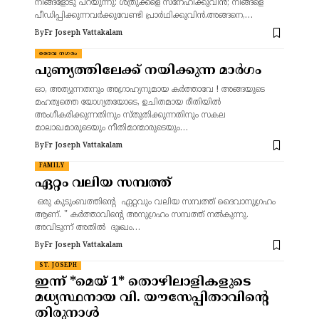
നിങ്ങളോടു പറയുന്നു: ശത്രുക്കളെ സ്‌നേഹിക്കുവിന്‍; നിങ്ങളെ
പീഡിപ്പിക്കുന്നവര്‍ക്കുവേണ്ടി പ്രാര്‍ഥിക്കുവിന്‍.അങ്ങനെ,…
By
Fr Joseph Vattakalam
ദൈവ നഗരം
പുണ്യത്തിലേക്ക് നയിക്കുന്ന മാർഗം
ഓ, അത്യുന്നതനും അഗ്രാഹ്യനുമായ കർത്താവേ ! അങ്ങയുടെ
മഹത്വത്തെ യോഗ്യതയോടെ, ഉചിതമായ രീതിയിൽ
അംഗീകരിക്കുന്നതിനും സ്‌തുതിക്കുന്നതിനും സകല
മാലാഖമാരുടെയും നീതിമാന്മാരുടെയും…
By
Fr Joseph Vattakalam
FAMILY
ഏറ്റം വലിയ സമ്പത്ത്
ഒരു കുടുംബത്തിന്റെ ഏറ്റവും വലിയ സമ്പത്ത് ദൈവാനുഗ്രഹം
ആണ്. " കർത്താവിന്റെ അനുഗ്രഹം സമ്പത്ത് നൽകുന്നു.
അവിടുന്ന് അതിൽ ദുഃഖം…
By
Fr Joseph Vattakalam
ST. JOSEPH
ഇന്ന് *മെയ്‌ 1* തൊഴിലാളികളുടെ
മധ്യസ്ഥനായ വി. യൗസേപ്പിതാവിന്റെ
തിരുനാൾ