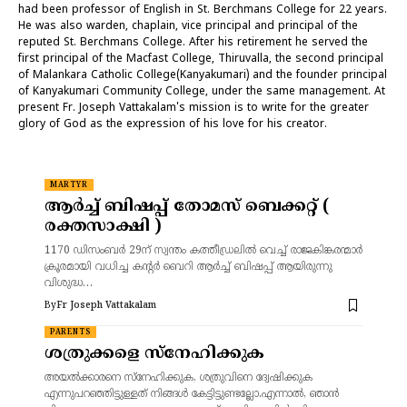
had been professor of English in St. Berchmans College for 22 years.
He was also warden, chaplain, vice principal and principal of the
reputed St. Berchmans College. After his retirement he served the
first principal of the Macfast College, Thiruvalla, the second principal
of Malankara Catholic College(Kanyakumari) and the founder principal
of Kanyakumari Community College, under the same management. At
present Fr. Joseph Vattakalam's mission is to write for the greater
glory of God as the expression of his love for his creator.
MARTYR
ആർച്ച് ബിഷപ്പ് തോമസ് ബെക്കറ്റ് (
രക്തസാക്ഷി )
1170 ഡിസംബർ 29ന് സ്വന്തം കത്തീഡ്രലിൽ വെച്ച് രാജകിങ്കരന്മാർ
ക്രൂരമായി വധിച്ച കന്റർ ബെറി ആർച്ച് ബിഷപ്പ് ആയിരുന്നു
വിശുദ്ധ…
By
Fr Joseph Vattakalam
PARENTS
ശത്രുക്കളെ സ്നേഹിക്കുക
അയല്‍ക്കാരനെ സ്‌നേഹിക്കുക, ശത്രുവിനെ ദ്വേഷിക്കുക
എന്നുപറഞ്ഞിട്ടുള്ളത്‌ നിങ്ങള്‍ കേട്ടിട്ടുണ്ടല്ലോ.എന്നാല്‍, ഞാന്‍