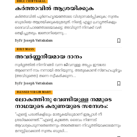
BIBLE CHINTHAKAL
കർത്താവിൽ ആശ്രയിക്കുക
കർത്താവിൽ പൂർണഹൃദയത്തോടെ വിശ്വാസമർപ്പിക്കുക; സ്വന്തം
ബുദ്ധിയെ ആശ്രയിക്കുകയുമരുത്. നിന്റെ എല്ലാ പ്രവൃത്തികളും
ദൈവവിചാരത്തോടെയാകട്ടെ; അവിടുന്ന് നിനക്ക് വഴി
തെളിച്ചുതരും. ജ്ഞാനിയെന്നു…
By
Fr Joseph Vattakalam
HOLY MASS
അവർണ്ണനീയമായ ദാനം
സ്വർഗ്ഗത്തിൽ നിന്നിറങ്ങി വന്ന ജീവനുള്ള അപ്പം ഈശോ
ആണെന്ന് നാം നന്നായി അറിയുന്നു. അതുകൊണ്ട് സ്നേഹപൂർവ്വം
(അവിടുത്തെ) തന്നെ സ്വീകരിക്കുന്ന…
By
Fr Joseph Vattakalam
BLESSED VIRGIN MARY
ലോകത്തിനു വേണ്ടിയുള്ള നമ്മുടെ
നാഥയുടെ കരുണയുടെ സന്ദേശം:
"എന്റെ പദ്ധതികളിലും മാതൃകയിലുമാണ് ഇപ്പോൾ നീ
ശ്രദ്ധിക്കേണ്ടത്.""എന്റെ കുഞ്ഞേ, ദൈവം നിന്നോട്
ആവശ്യപെടുന്നതെന്തെന്നും അതെങ്ങനെ നിവൃത്തിയാക്കാമെന്നും
മനസ്സിലാക്കാൻ സ്വന്തം ബുദ്ധി…