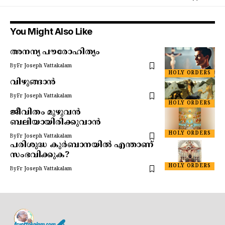
You Might Also Like
അനന്യ പൗരോഹിത്യം
By
Fr Joseph Vattakalam
HOLY ORDERS
വിഴുങ്ങാൻ
By
Fr Joseph Vattakalam
HOLY ORDERS
ജീവിതം മുഴുവൻ
ബലിയായിരിക്കുവാൻ
HOLY ORDERS
By
Fr Joseph Vattakalam
പരിശുദ്ധ കുർബാനയിൽ എന്താണ്
സംഭവിക്കുക?
HOLY ORDERS
By
Fr Joseph Vattakalam