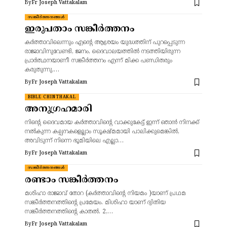
By
Fr Joseph Vattakalam
സങ്കീർത്തനങ്ങൾ
ഇരുപതാം സങ്കീർത്തനം
കർത്താവിലെന്നും എന്റെ ആശ്രയം യുദ്ധത്തിന് പുറപ്പെടുന്ന
രാജാവിനുവേണ്ടി, ജനം, ദൈവാലയത്തിൽ നടത്തിയിരുന്ന
പ്രാർത്ഥനയാണീ സങ്കീർത്തനം എന്ന് മിക്ക പണ്ഡിതരും
കരുതുന്നു.…
By
Fr Joseph Vattakalam
BIBLE CHINTHAKAL
അനുഗ്രഹമാരി
നിന്റെ ദൈവമായ കർത്താവിന്റെ വാക്കുകേട്ട് ഇന്ന് ഞാൻ നിനക്ക്
നൽകുന്ന കല്പനകളെല്ലാം സൂക്ഷ്മമായി പാലിക്കുമെങ്കിൽ,
അവിടുന്ന് നിന്നെ ഭൂമിയിലെ എല്ലാ…
By
Fr Joseph Vattakalam
സങ്കീർത്തനങ്ങൾ
രണ്ടാം സങ്കീർത്തനം
മശിഹാ രാജാവ് തോറ (കർത്താവിന്റെ നിയമം )യാണ് പ്രഥമ
സങ്കീർത്തനത്തിന്റെ പ്രമേയം. മിശിഹാ യാണ് ദ്വിതിയ
സങ്കീർത്തനത്തിന്റെ കാതൽ. 2,…
By
Fr Joseph Vattakalam