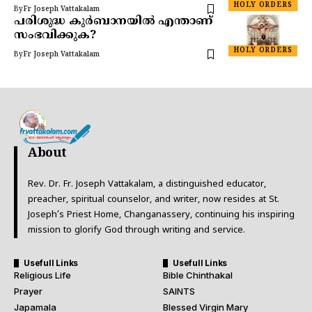
HOLY ORDERS
By
Fr Joseph Vattakalam
പരിശുദ്ധ കുർബാനയിൽ എന്താണ്
സംഭവിക്കുക?
HOLY ORDERS
By
Fr Joseph Vattakalam
About
Rev. Dr. Fr. Joseph Vattakalam, a distinguished educator,
preacher, spiritual counselor, and writer, now resides at St.
Joseph’s Priest Home, Changanassery, continuing his inspiring
mission to glorify God through writing and service.
Usefull Links
Usefull Links
Religious Life
Bible Chinthakal
Prayer
SAINTS
Japamala
Blessed Virgin Mary