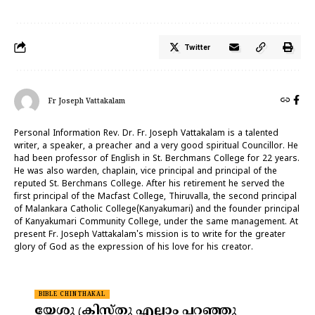
Twitter
Fr Joseph Vattakalam
Personal Information Rev. Dr. Fr. Joseph Vattakalam is a talented
writer, a speaker, a preacher and a very good spiritual Councillor. He
had been professor of English in St. Berchmans College for 22 years.
He was also warden, chaplain, vice principal and principal of the
reputed St. Berchmans College. After his retirement he served the
first principal of the Macfast College, Thiruvalla, the second principal
of Malankara Catholic College(Kanyakumari) and the founder principal
of Kanyakumari Community College, under the same management. At
present Fr. Joseph Vattakalam's mission is to write for the greater
glory of God as the expression of his love for his creator.
BIBLE CHINTHAKAL
യേശു ക്രിസ്തു എല്ലാം പറഞ്ഞു