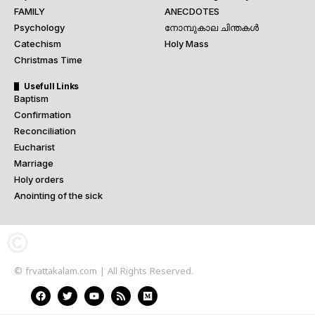
FAMILY
ANECDOTES
Psychology
നോമ്പുകാല ചിന്തകൾ
Catechism
Holy Mass
Christmas Time
Usefull Links
Baptism
Confirmation
Reconciliation
Eucharist
Marriage
Holy orders
Anointing of the sick
© frvattakalam.com | All Rights Reserved.