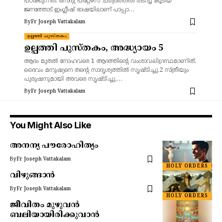
പഠിക്കുന്നത്. സെന്റ് പീറ്റേഴ്‌സ് ചത്വരത്തിൽ തടിച്ച് കൂടിയ
ജനത്തോട് ഇംഗ്ലീഷ് ഭാഷയിലാണ് പാപ്പാ…
By
Fr Joseph Vattakalam
ഉല്പത്തി പുസ്തകം
ഉല്പത്തി പുസ്തകം, അദ്ധ്യായം 5
ആദം മുതല്‍ നോഹവരെ 1 ആദത്തിന്റെ വംശാവലിഗ്രന്ഥമാണിത്.
ദൈവം മനുഷ്യനെ തന്റെ സാദൃശ്യത്തില്‍ സൃഷ്ടിച്ചു.2 സ്ത്രീയും
പുരുഷനുമായി അവരെ സൃഷ്ടിച്ചു.…
By
Fr Joseph Vattakalam
You Might Also Like
അനന്യ പൗരോഹിത്യം
By
Fr Joseph Vattakalam
HOLY ORDERS
വിഴുങ്ങാൻ
By
Fr Joseph Vattakalam
HOLY ORDERS
ജീവിതം മുഴുവൻ
ബലിയായിരിക്കുവാൻ