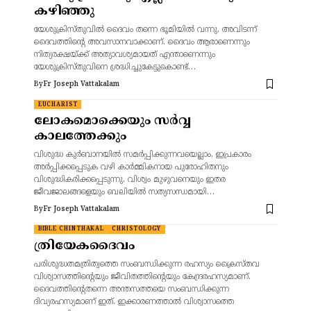
കഴിഞ്ഞു
യേശുക്രിസ്തുവിൽ ദൈവം തന്നെ ഭൂമിയിൽ വന്നു. അവിടന്ന്
ദൈവത്തിന്റെ അവസാനവാക്കാണ്. ദൈവം ആരാണെന്നും
നിത്യരക്ഷയ്ക്ക് അത്യാവശ്യമായത് എന്താണെന്നും
യേശുക്രിസ്തുവിനെ ശ്രദ്ധിച്ചുകേട്ടുകൊണ്ട്…
By
Fr Joseph Vattakalam
EUCHARIST
ലോകമൊക്കെയും സർവ്വ
കാലത്തേക്കും
വിശുദ്ധ കുർബാനയിൽ സമർപ്പിക്കുന്നവയെല്ലാം, ഇപ്രകാരം
അർപ്പിക്കപ്പെടുക വഴി കാർമ്മികനായ പുരോഹിതനും
വിശുദ്ധികരിക്കപ്പെടുന്നു. വിശ്വം മുഴുവനെയും ഇതര
ജീവജാലങ്ങളെയും ബലിയിൽ സത്യസന്ധമായി…
By
Fr Joseph Vattakalam
BIBLE CHINTHAKAL
CHRISTOLOGY
ത്രിയേകദൈവം
പരിശുദ്ധതമത്രിത്വത്തെ സംബന്ധിക്കുന്ന രഹസ്യം ക്രൈസ്തവ
വിശ്വാസത്തിന്റെയും ജീവിതത്തിന്റെയും കേന്ദ്രരഹസ്യമാണ്.
ദൈവത്തിന്റെതന്നെ അന്തസത്തയെ സംബന്ധിക്കുന്ന
ദിവ്യരഹസ്യമാണ് ഇത്. ഇക്കാരണത്താൽ വിശ്വാസത്തെ