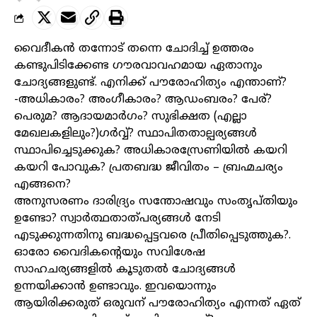
വൈദീകൻ തന്നോട് തന്നെ ചോദിച്ച് ഉത്തരം
കണ്ടുപിടിക്കേണ്ട ഗൗരവാവഹമായ ഏതാനും
ചോദ്യങ്ങളുണ്ട്. എനിക്ക് പൗരോഹിത്യം എന്താണ്?
-അധികാരം? അംഗീകാരം? ആഡംബരം? പേര്?
പെരുമ? ആദായമാർഗം? സുഭിക്ഷത (എല്ലാ
മേഖലകളിലും?)ഗർവ്വ്‌? സ്ഥാപിതതാല്പര്യങ്ങൾ
സ്ഥാപിച്ചെടുക്കുക? അധികാരസ്രേണിയിൽ കയറി
കയറി പോവുക? പ്രതബദ്ധ ജീവിതം – ബ്രഹ്മചര്യം
എങ്ങനെ?
അനുസരണം ദാരിദ്ര്യം സന്തോഷവും സംതൃപ്തിയും
ഉണ്ടോ? സ്വാർത്ഥതാത്പര്യങ്ങൾ നേടി
എടുക്കുന്നതിനു ബദ്ധപ്പെട്ടവരെ പ്രീതിപ്പെടുത്തുക?.
ഓരോ വൈദികന്റെയും സവിശേഷ
സാഹചര്യങ്ങളിൽ കൂടുതൽ ചോദ്യങ്ങൾ
ഉന്നയിക്കാൻ ഉണ്ടാവും. ഇവയൊന്നും
ആയിരിക്കരുത് ഒരുവന് പൗരോഹിത്യം എന്നത് ഏത്