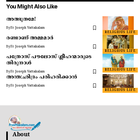
You Might Also Like
അത്ഭുതമേ!
By
Fr Joseph Vattakalam
RELIGIOUS LIFE
രണ്ടാണ് അമ്മമാർ
By
Fr Joseph Vattakalam
RELIGIOUS LIFE
പത്രോസ് പൗലോസ് ശ്ലീഹന്മാരുടെ
തിരുനാൾ
RELIGIOUS LIFE
By
Fr Joseph Vattakalam
അന്ത:ഛിദ്രം പരിഹരിക്കാൻ
By
Fr Joseph Vattakalam
RELIGIOUS LIFE
About