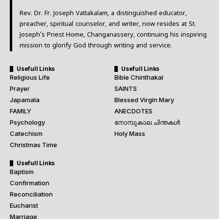
Rev. Dr. Fr. Joseph Vattakalam, a distinguished educator,
preacher, spiritual counselor, and writer, now resides at St.
Joseph’s Priest Home, Changanassery, continuing his inspiring
mission to glorify God through writing and service.
Usefull Links
Usefull Links
Religious Life
Bible Chinthakal
Prayer
SAINTS
Japamala
Blessed Virgin Mary
FAMILY
ANECDOTES
Psychology
നോമ്പുകാല ചിന്തകൾ
Catechism
Holy Mass
Christmas Time
Usefull Links
Baptism
Confirmation
Reconciliation
Eucharist
Marriage