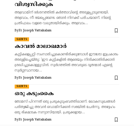
വിശ്വസിക്കുക
അബ്രാമിന് ദർശനത്തിൽ കർത്താവിന്റെ അരുളപ്പാടുണ്ടായി.
അബ്രാം, നീ ഭയപ്പെടേണ്ട. ഞാൻ നിനക്ക് പരിചയാണ്‌. നിന്റെ
പ്രതിഫലം വളരെ വലുതായിരിക്കും. അബ്രാം…
By
Fr Joseph Vattakalam
SAINTS
കാവൽ മാലാഖമാർ
കുട്ടികളെപ്പറ്റി സംസാരിച്ചുകൊണ്ടിരിക്കുമ്പോൾ ഈശോ ഇപ്രകാരം
അരുളിച്ചെയ്തു: 'ഈ കുട്ടികളിൽ ആരെയും നിന്ദിക്കാതിരിക്കാൻ
ശ്രദ്ധിച്ചുകൊള്ളുവിൻ. സ്വർഗത്തിൽ അവരുടെ ദൂതന്മാർ എന്റെ
സ്വർഗ്ഗസ്ഥനായ…
By
Fr Joseph Vattakalam
SAINTS
ഒരു കടുംകൈ
തോമസ് പിറന്നത് ഒരു പ്രഭുകുടുംബത്തിലാണ്. ലോകസുഖങ്ങൾ
പരിത്യജിച്ചു അവൻ ഡൊമിനിക്കൻ സഭയിൽ ചേർന്നു. അദ്ദേഹം
ഒരു ഭിക്ഷാടക സന്യാസിയായി. പ്രഭുക്കളായ…
By
Fr Joseph Vattakalam