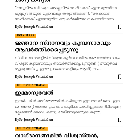
1607) കന്യക
"ഒന്നുങ്കിൽ മരിക്കുക അല്ലെങ്കിൽ സഹിക്കുക" എന്ന ത്രേസിയാ
പുണ്ണ്യവതിയുടെ മുദ്രാവാക്യം തിരുത്തികൊണ്ട്, "മരിക്കാതെ
സഹിക്കുക" എന്നെഴുതിയ ഒരു കർമലീത്താ സഹോദരിയാണ്…
By
Fr Joseph Vattakalam
HOLY MASS
ജ്ഞാന സ്നാനവും കുമ്പസാരവും
ആവർത്തിക്കപ്പെടുന്നു
വിവിധ മാനങ്ങളിൽ വിശുദ്ധ കുർബാനയിൽ ജ്ഞാനസ്നാനവും
വിശുദ്ധ കുമ്പസാരവും ആവർത്തിക്കപ്പെടുന്നുണ്ട്. ( അനുതാപ
ശുശ്രൂഷയിലും ഇതര പ്രാർത്ഥനകളിലും ആയി) നാം…
By
Fr Joseph Vattakalam
BIBLE CHINTHAKAL
ഇമ്മാനുവേൽ
ഈജിപ്തിൽ അടിമത്തത്തിൽ കഴിയുന്നു ഇസ്രായേൽ ജനം. ഈ
ജനത്തിന്റെ അന്തമില്ലാത്ത, അനുദിനം വർധിച്ചുകൊണ്ടിരിക്കുന്ന,
ക്ലേശങ്ങൾ ദൈവം കണ്ടു. മേല്നോട്ടക്കാരുടെ ക്രൂരത…
By
Fr Joseph Vattakalam
BIBLE CHINTHAKAL
വാഗ്ദാനങ്ങളിൽ വിശ്വസ്തൻ,