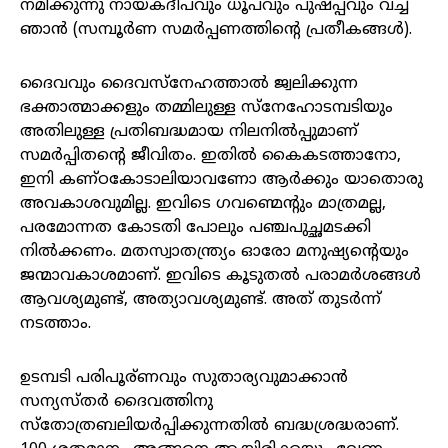
നമിക്കുന്നു നായകദീപവും ധൂപവും പുഷ്പ്പവും വച്ച്
ഞാൻ (സമ്പൂർണ സമർപ്പണത്തിന്റെ പ്രതീകങ്ങൾ).
ദൈവവും ദൈവസ്നേഹത്താൽ ജ്വലിക്കുന്ന
ഭക്താത്മാക്കളും തമ്മിലുള്ള സ്നേഹോടമ്പടിയും
അതിലുള്ള പ്രതിബദ്ധമായ നിലനിൽപ്പുമാണ്
സമർപ്പിതന്റെ ജീവിതം. ഇതിൽ കൈകടത്താനോ,
ഇനി കണ്ഠകോടാലിയാവണോ ആർക്കും യാതൊരു
അവകാശവുമില്ല. ഇവിടെ ഗവണ്മെന്റും മാത്രമല്ല,
പരമോന്നത കോടതി പോലും പഞ്ചപുച്ഛമടക്കി
നിൽക്കണം. മതസ്വാതന്ത്ര്യം ഓരോ മനുഷ്യന്റെയും
ജന്മാവകാശമാണ്. ഇവിടെ കൂടുതൽ പരാമർശങ്ങൾ
ആവശ്യമുണ്ട്, അത്യാവശ്യമുണ്ട്. അത് തുടർന്ന്
നടത്താം.
ഉടമ്പടി പരിപൂര്ണവും സുതാര്യവുമാക്കാൻ
സന്യസ്തർ ദൈവത്തിനു
സ്തോത്രബലിയർപ്പിക്കുന്നതിൽ ബദ്ധശ്രദ്ധരാണ്.