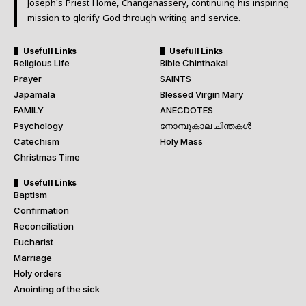
Joseph’s Priest Home, Changanassery, continuing his inspiring
mission to glorify God through writing and service.
Usefull Links
Usefull Links
Religious Life
Bible Chinthakal
Prayer
SAINTS
Japamala
Blessed Virgin Mary
FAMILY
ANECDOTES
Psychology
നോമ്പുകാല ചിന്തകൾ
Catechism
Holy Mass
Christmas Time
Usefull Links
Baptism
Confirmation
Reconciliation
Eucharist
Marriage
Holy orders
Anointing of the sick