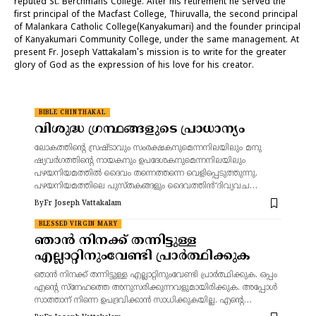
reputed St. Berchmans College. After his retirement he served the
first principal of the Macfast College, Thiruvalla, the second principal
of Malankara Catholic College(Kanyakumari) and the founder principal
of Kanyakumari Community College, under the same management. At
present Fr. Joseph Vattakalam's mission is to write for the greater
glory of God as the expression of his love for his creator.
BIBLE CHINTHAKAL
വിശുദ്ധ ഗ്രന്ഥങ്ങളുടെ പ്രാധാന്യം
ലോകത്തിന്റെ സ്രഷ്ട‌ാവും സംരക്ഷകനുമെന്നനിലയിലും മനു
ഷ്യവർഗത്തിന്റെ നായകനും ഉപദേശകനുമെന്നനിലയിലും
പഴയനിയമത്തിൽ ദൈവം തന്നെത്തന്നെ വെളിപ്പെടുത്തുന്നു.
പഴയനിയമത്തിലെ പുസ്‌തകങ്ങളും ദൈവത്തിൻ് ദിവ്യവച…
By
Fr Joseph Vattakalam
BLESSED VIRGIN MARY
ഞാൻ നിനക്ക് തന്നിട്ടുള്ള
എല്ലാറ്റിനുംവേണ്ടി പ്രാർത്ഥിക്കുക
ഞാൻ നിനക്ക് തന്നിട്ടുള്ള എല്ലാറ്റിനുംവേണ്ടി പ്രാർത്ഥിക്കുക. ഒപ്പം
എന്റെ സ്നേഹത്തെ അനുസരിക്കുന്നവളുമായിരിക്കുക. അപ്പോൾ
സാത്താന് നിന്നെ ഉപദ്രവിക്കാൻ സാധിക്കുകയില്ല. എന്റെ…