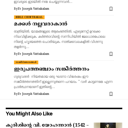
ഇവരുടെ ഇടയിൽ നന്മ ചെയ്യുന്നവൻ…
By
Fr Joseph Vattakalam
BIBLE CHINTHAKAL
മക്കൾ നല്ലവരാകാൻ
രാത്രിയിൽ, യാമങ്ങളുടെ ആരംഭത്തിൽ, എഴുന്നേറ്റ് ഉറക്കെ
നിലവിളിക്കുക. കർത്താവിന്റെ സന്നിധിയിൽ ജലധാരപോലെ
നിന്റെ ഹൃദയത്തെ ചൊരിയുക. നാൽക്കവലകളിൽ വിശന്നു
തളർന്നു…
By
Fr Joseph Vattakalam
സങ്കീർത്തനങ്ങൾ
ഇരുപത്തഞ്ചാം സങ്കീർത്തനം
ഗുരുവരൻ നിയതമായ ഒരു ഘടനാ വിശേഷം ഈ
സങ്കീർത്തനത്തിന് ഇല്ലെന്നുതന്നെ പറയാം. " വഴി കാട്ടണമേ എന്ന
പ്രാർത്ഥനയാണ് ഇതിന്റെ…
By
Fr Joseph Vattakalam
You Might Also Like
കുരിശിന്റെ വി. യോഹന്നാൻ (1542 –