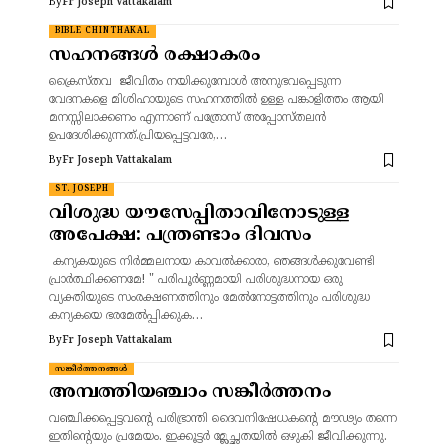
By
Fr Joseph Vattakalam
BIBLE CHINTHAKAL
സഹനങ്ങൾ രക്ഷാകരം
ക്രൈസ്തവ ജീവിതം നയിക്കുമ്പോൾ അനുഭവപ്പെടുന്ന
വേദനകളെ മിശിഹായുടെ സഹനത്തിൽ ഉള്ള പങ്കാളിത്തം ആയി
മനസ്സിലാക്കണം എന്നാണ് പത്രോസ് അപ്പോസ്തലൻ
ഉപദേശിക്കുന്നത്.പ്രിയപ്പെട്ടവരേ,…
By
Fr Joseph Vattakalam
ST. JOSEPH
വിശുദ്ധ യൗസേപ്പിതാവിനോടുള്ള
അപേക്ഷ: പന്ത്രണ്ടാം ദിവസം
കന്യകയുടെ നിർമ്മലനായ കാവൽക്കാരാ, ഞങ്ങൾക്കുവേണ്ടി
പ്രാർത്ഥിക്കണമേ! " പരിപൂർണ്ണമായി പരിശുദ്ധനായ ഒരു
വ്യക്തിയുടെ സംരക്ഷണത്തിനും മേൽനോട്ടത്തിനും പരിശുദ്ധ
കന്യകയെ ഭരമേൽപ്പിക്കുക…
By
Fr Joseph Vattakalam
സങ്കീർത്തനങ്ങൾ
അമ്പത്തിയഞ്ചാം സങ്കീർത്തനം
വഞ്ചിക്കപ്പെട്ടവന്റെ പരിഭ്രാന്തി ദൈവനിഷേധകന്റെ മൗഢ്യം തന്നെ
ഇതിന്റെയും പ്രമേയം. ഇക്കൂട്ടർ മ്ലേച്ഛതയിൽ ഒഴുകി ജീവിക്കുന്നു.