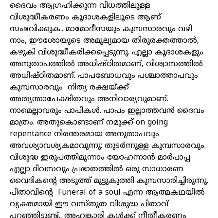
ദൈവം ആഗ്രഹിക്കുന്ന വിധത്തിലുള്ള
വിശുദ്ധീകരണം കൂദാശകളിലൂടെ ആണ്
സംഭവിക്കുക.. മാമോദീസയും കുമ്പസാരവും വഴി
നാം, ഈശോയുടെ അമൂല്യമായ തിരുരക്തത്താൽ,
കഴുകി വിശുദ്ധീകരിക്കപ്പെടുന്നു. എല്ലാ കൂദാശകളും
അനുതാപത്തിൽ അധിഷ്ഠിതമാണ്, വിശ്വാസത്തിൽ
അധിഷ്ഠിതമാണ്. പാപബോധവും പശ്ചാത്താപവും
കുമ്പസാരവും നിത്യ രക്ഷയ്ക്ക്
അത്യന്താപേക്ഷിതവും അനിവാര്യവുമാണ്.
നാമെല്ലാവരും പാപികൾ. പാപം ഇല്ലാത്തവൻ ദൈവം
മാത്രം. അതുകൊണ്ടാണ് നമുക്ക് on going
repentance നിരന്തരമായ അനുതാപവും
അവശ്യാവശ്യകമാവുന്നു; തുടർന്നുള്ള കുമ്പസാരവും.
വിശുദ്ധ ഇരുപത്തിമൂന്നാം യോഹന്നാൻ മാർപാപ്പ
എല്ലാ ദിവസവും പ്രഭാതത്തിൽ ഒരു സാധാരണ
വൈദികന്റെ അടുത്ത് മുട്ടുകുത്തി കുമ്പസാരിച്ചിരുന്നു.
പിതാവിന്റെ Funeral of a soul എന്ന ആത്മകഥയിൽ
വ്യക്തമായി ഈ വസ്തുത വിശുദ്ധ പിതാവ്
പറഞ്ഞിട്ടുണ്ട്.. അഹങ്കാരി കൾക്ക് നീതീകരണം