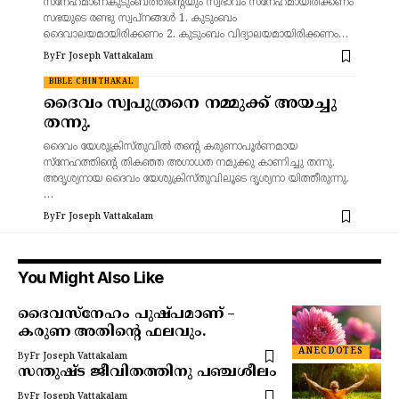
സ്‌നേഹമാണ്കുടുംബത്തിന്റെയും സ്വഭാവം സ്‌നേഹമായിരിക്കണം
സഭയുടെ രണ്ടു സ്വപ്നങ്ങൾ 1. കുടുംബം
ദൈവാലയമായിരിക്കണം 2. കുടുംബം വിദ്യാലയമായിരിക്കണം…
By
Fr Joseph Vattakalam
BIBLE CHINTHAKAL
ദൈവം സ്വപുത്രനെ നമ്മുക്ക് അയച്ചു
തന്നു.
ദൈവം യേശുക്രിസ്തുവിൽ തന്റെ കരുണാപൂർണമായ
സ്നേഹത്തിന്റെ തികഞ്ഞ അഗാധത നമുക്കു കാണിച്ചു തന്നു.
അദൃശ്യനായ ദൈവം യേശുക്രിസ്തുവിലൂടെ ദൃശ്യനാ യിത്തീരുന്നു.
…
By
Fr Joseph Vattakalam
You Might Also Like
ദൈവസ്നേഹം പുഷ്പമാണ് –
കരുണ അതിന്റെ ഫലവും.
ANECDOTES
By
Fr Joseph Vattakalam
സന്തുഷ്ട ജീവിതത്തിനു പഞ്ചശീലം
By
Fr Joseph Vattakalam