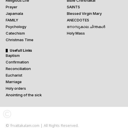
Religious Life
Bible Chinthakal
Prayer
SAINTS
Japamala
Blessed Virgin Mary
FAMILY
ANECDOTES
Psychology
നോമ്പുകാല ചിന്തകൾ
Catechism
Holy Mass
Christmas Time
Usefull Links
Baptism
Confirmation
Reconciliation
Eucharist
Marriage
Holy orders
Anointing of the sick
© frvattakalam.com | All Rights Reserved.