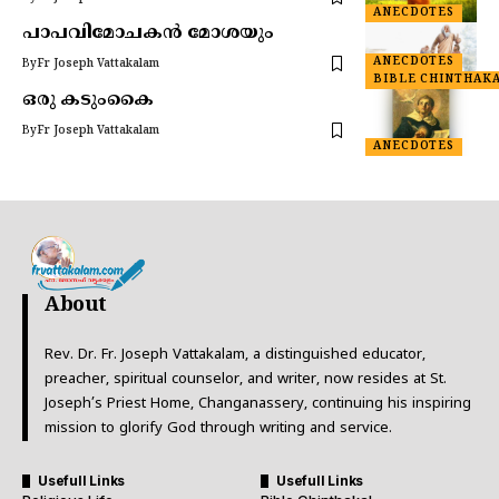
ANECDOTES
പാപവിമോചകൻ മോശയും
ANECDOTES
By
Fr Joseph Vattakalam
BIBLE CHINTHAK
ഒരു കടുംകൈ
By
Fr Joseph Vattakalam
ANECDOTES
About
Rev. Dr. Fr. Joseph Vattakalam, a distinguished educator,
preacher, spiritual counselor, and writer, now resides at St.
Joseph’s Priest Home, Changanassery, continuing his inspiring
mission to glorify God through writing and service.
Usefull Links
Usefull Links