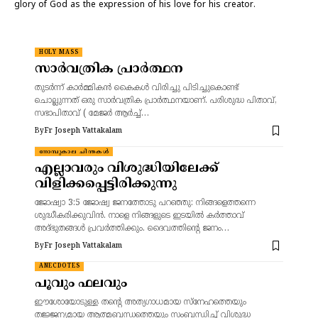
glory of God as the expression of his love for his creator.
HOLY MASS
സാർവത്രിക പ്രാർത്ഥന
തുടർന്ന് കാർമ്മികൻ കൈകൾ വിരിച്ചു പിടിച്ചുകൊണ്ട്
ചൊല്ലുന്നത് ഒരു സാർവത്രിക പ്രാർത്ഥനയാണ്. പരിശുദ്ധ പിതാവ്,
സഭാപിതാവ് ( മേജർ ആർച്ച്…
By
Fr Joseph Vattakalam
നോമ്പുകാല ചിന്തകൾ
എല്ലാവരും വിശുദ്ധിയിലേക്ക്
വിളിക്കപ്പെട്ടിരിക്കുന്നു
ജോഷ്വാ 3:5 ജോഷ്വ ജനത്തോടു പറഞ്ഞു: നിങ്ങളെത്തന്നെ
ശുദ്ധീകരിക്കുവിന്‍. നാളെ നിങ്ങളുടെ ഇടയില്‍ കര്‍ത്താവ്
അദ്ഭുതങ്ങള്‍ പ്രവര്‍ത്തിക്കും. ദൈവത്തിന്റെ ജനം…
By
Fr Joseph Vattakalam
ANECDOTES
പൂവും ഫലവും
ഈശോയോടുള്ള തന്റെ അത്യഗാധമായ സ്നേഹത്തെയും
തജ്ജന്യമായ ആത്മബന്ധത്തെയും സംബന്ധിച്ച് വിശുദ്ധ