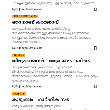
ഫൗസ്റ്റീന ഇങ്ങനെ കുറിക്കുന്നു. എല്ലാം മാറിപ്പോകാം ; എന്നാൽ…
By
Fr Joseph Vattakalam
BIBLE CHINTHAKAL
ഞാനാണ് കർത്താവ്
ദൈവകൽപന പ്രകാരം മോശ, ഈജിപ്റ്റിന്റെ
അടിമത്തത്തിൽനിന്നു ഇസ്രയേലിനെ മോചിപ്പിക്കുന്നതാണ്
പുറപ്പാട് പുസ്തകത്തിന്റെ പ്രധാന പ്രമേയം. തന്റെ ശക്തമായ
കരതാലാണ് ദൈവം…
By
Fr Joseph Vattakalam
TIT BITS
തീരുമാനങ്ങൾ അത്യന്താപേക്ഷിതം
അധ്യാത്മകതയിൽ, ക്രമാനുഗതം, വളരുന്നതിന്
ജീവിതശൈലിയിൽ ആവശ്യമായ മാറ്റങ്ങൾ വരുത്തുക
അത്യന്താപേക്ഷിതമാണെന്ന് എടുത്തു പറയട്ടെ. പക്ഷെ, ഒരു കാര്യം
ശ്രദ്ധിക്കണം. വളരെ…
By
Fr Joseph Vattakalam
PARENTS
കുടുംബം = ഗാർഹിക സഭ
മാതൃക: പരിശുദ്ധ ത്രിത്വംത്രിത്വസ്വഭാവം