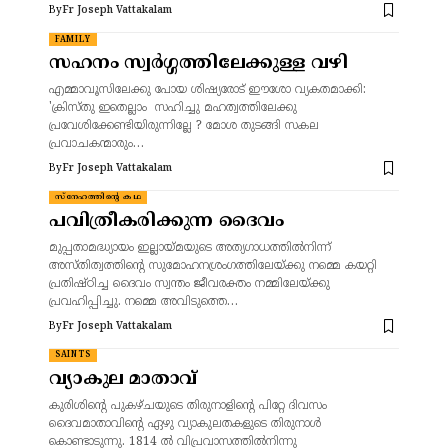
By
Fr Joseph Vattakalam
FAMILY
സഹനം സ്വർഗ്ഗത്തിലേക്കുള്ള വഴി
എമ്മാവൂസിലേക്കു പോയ ശിഷ്യരോട് ഈശോ വ്യകതമാക്കി:
'ക്രിസ്തു ഇതെല്ലാം സഹിച്ചു മഹത്വത്തിലേക്കു
പ്രവേശിക്കേണ്ടിയിരുന്നില്ലേ ? മോശ തുടങ്ങി സകല
പ്രവാചകന്മാരും…
By
Fr Joseph Vattakalam
സ്നേഹത്തിന്റെ കഥ
പവിത്രീകരിക്കുന്ന ദൈവം
മുപ്പതാമദ്ധ്യായം ഇല്ലായ്മയുടെ അത്യഗാധത്തിൽനിന്ന്
അസ്തിത്വത്തിന്റെ സുമോഹനശ്രംഗത്തിലേയ്ക്കു നമ്മെ കയറ്റി
പ്രതിഷ്ഠിച്ച ദൈവം സ്വന്തം ജീവരക്തം നമ്മിലേയ്ക്കു
പ്രവഹിപ്പിച്ചു. നമ്മെ അവിടുത്തെ…
By
Fr Joseph Vattakalam
SAINTS
വ്യാകുല മാതാവ്
കുരിശിന്റെ പുകഴ്ചയുടെ തിരുനാളിന്റെ പിറ്റേ ദിവസം
ദൈവമാതാവിന്റെ ഏഴു വ്യാകുലതകളുടെ തിരുനാൾ
കൊണ്ടാടുന്നു. 1814 ൽ വിപ്രവാസത്തിൽനിന്നു