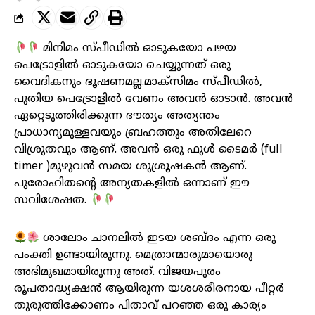
മിനിമം സ്പീഡിൽ ഓടുകയോ പഴയ
പെട്രോളിൽ ഓടുകയോ ചെയ്യുന്നത് ഒരു
വൈദികനും ഭൂഷണമല്ല.മാക്സിമം സ്പീഡിൽ,
പുതിയ പെട്രോളിൽ വേണം അവൻ ഓടാൻ. അവൻ
ഏറ്റെടുത്തിരിക്കുന്ന ദൗത്യം അത്യന്തം
പ്രാധാന്യമുള്ളവയും ബ്രഹത്തും അതിലേറെ
വിശ്രുതവും ആണ്. അവൻ ഒരു ഫുൾ ടൈമർ (full
timer )മുഴുവൻ സമയ ശുശ്രൂഷകൻ ആണ്.
പുരോഹിതന്റെ അന്യതകളിൽ ഒന്നാണ് ഈ
സവിശേഷത.
ശാലോം ചാനലിൽ ഇടയ ശബ്ദം എന്ന ഒരു
പംക്തി ഉണ്ടായിരുന്നു. മെത്രാന്മാരുമായൊരു
അഭിമുഖമായിരുന്നു അത്. വിജയപുരം
രൂപതാദ്ധ്യക്ഷൻ ആയിരുന്ന യശശരീരനായ പീറ്റർ
തുരുത്തിക്കോണം പിതാവ് പറഞ്ഞ ഒരു കാര്യം