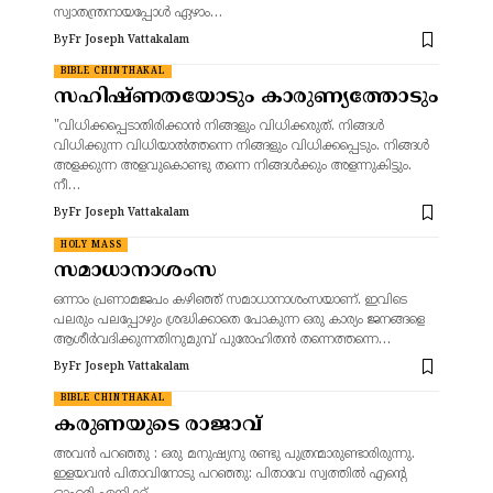
സ്വാതന്ത്രനായപ്പോൾ ഏഴാം…
By
Fr Joseph Vattakalam
BIBLE CHINTHAKAL
സഹിഷ്ണതയോടും കാരുണ്യത്തോടും
"വിധിക്കപ്പെടാതിരിക്കാന്‍ നിങ്ങളും വിധിക്കരുത്‌. നിങ്ങള്‍
വിധിക്കുന്ന വിധിയാല്‍ത്തന്നെ നിങ്ങളും വിധിക്കപ്പെടും. നിങ്ങള്‍
അളക്കുന്ന അളവുകൊണ്ടു തന്നെ നിങ്ങള്‍ക്കും അളന്നുകിട്ടും.
നീ…
By
Fr Joseph Vattakalam
HOLY MASS
സമാധാനാശംസ
ഒന്നാം പ്രണാമജപം കഴിഞ്ഞ് സമാധാനാശംസയാണ്. ഇവിടെ
പലരും പലപ്പോഴും ശ്രദ്ധിക്കാതെ പോകുന്ന ഒരു കാര്യം ജനങ്ങളെ
ആശീർവദിക്കുന്നതിനുമുമ്പ് പുരോഹിതൻ തന്നെത്തന്നെ…
By
Fr Joseph Vattakalam
BIBLE CHINTHAKAL
കരുണയുടെ രാജാവ്
അവൻ പറഞ്ഞു : ഒരു മനുഷ്യനു രണ്ടു പുത്രന്മാരുണ്ടാരിരുന്നു.
ഇളയവൻ പിതാവിനോടു പറഞ്ഞു: പിതാവേ സ്വത്തിൽ എൻ്റെ