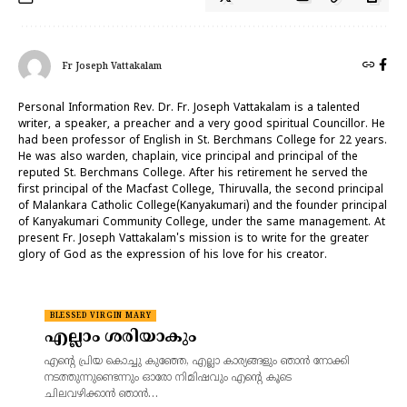
Fr Joseph Vattakalam
Personal Information Rev. Dr. Fr. Joseph Vattakalam is a talented
writer, a speaker, a preacher and a very good spiritual Councillor. He
had been professor of English in St. Berchmans College for 22 years.
He was also warden, chaplain, vice principal and principal of the
reputed St. Berchmans College. After his retirement he served the
first principal of the Macfast College, Thiruvalla, the second principal
of Malankara Catholic College(Kanyakumari) and the founder principal
of Kanyakumari Community College, under the same management. At
present Fr. Joseph Vattakalam's mission is to write for the greater
glory of God as the expression of his love for his creator.
BLESSED VIRGIN MARY
എല്ലാം ശരിയാകും
എന്റെ പ്രിയ കൊച്ചു കുഞ്ഞേ, എല്ലാ കാര്യങ്ങളും ഞാൻ നോക്കി
നടത്തുന്നുണ്ടെന്നും ഓരോ നിമിഷവും എന്റെ കൂടെ
ചിലവഴിക്കാൻ ഞാൻ…