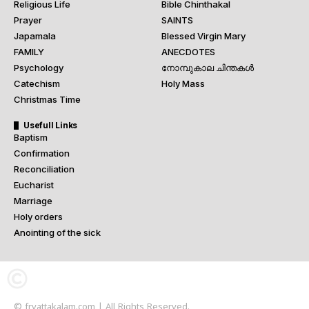
Religious Life
Bible Chinthakal
Prayer
SAINTS
Japamala
Blessed Virgin Mary
FAMILY
ANECDOTES
Psychology
നോമ്പുകാല ചിന്തകൾ
Catechism
Holy Mass
Christmas Time
Usefull Links
Baptism
Confirmation
Reconciliation
Eucharist
Marriage
Holy orders
Anointing of the sick
© frvattakalam.com | All Rights Reserved.