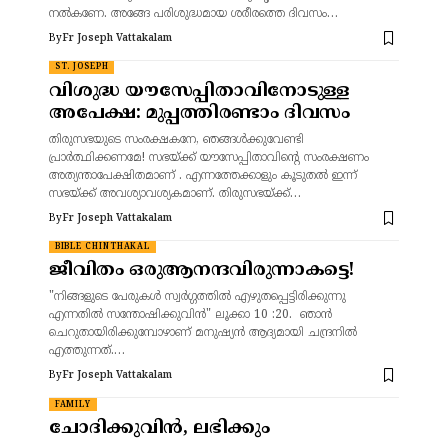
നൽകണേ. അങ്ങേ പരിശുദ്ധമായ ശരീരത്തെ ദിവസം…
By
Fr Joseph Vattakalam
ST. JOSEPH
വിശുദ്ധ യൗസേപ്പിതാവിനോടുള്ള
അപേക്ഷ: മുപ്പത്തിരണ്ടാം ദിവസം
തിരുസഭയുടെ സംരക്ഷകനേ, ഞങ്ങൾക്കുവേണ്ടി
പ്രാർത്ഥിക്കണമേ! സഭയ്ക്ക് യൗസേപ്പിതാവിന്റെ സംരക്ഷണം
അത്യന്താപേക്ഷിതമാണ് . എന്നത്തേക്കാളും കൂടുതൽ ഇന്ന്
സഭയ്ക്ക് അവശ്യാവശ്യകമാണ്. തിരുസഭയ്ക്ക്…
By
Fr Joseph Vattakalam
BIBLE CHINTHAKAL
ജീവിതം ഒരുആനന്ദവിരുന്നാകട്ടെ!
"നിങ്ങളുടെ പേരുകൾ സ്വർഗ്ഗത്തിൽ എഴുതപ്പെട്ടിരിക്കുന്നു
എന്നതിൽ സന്തോഷിക്കുവിൻ" ലൂക്കാ 10 :20. ഞാൻ
ചെറുതായിരിക്കുമ്പോഴാണ് മനുഷ്യൻ ആദ്യമായി ചന്ദ്രനിൽ
എത്തുന്നത്.…
By
Fr Joseph Vattakalam
FAMILY
ചോദിക്കുവിൻ, ലഭിക്കും