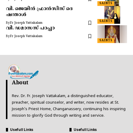
SAINTS
വി. ജെയിൻ ഫ്രാൻസിസ് ദെ
ഷന്താൾ
SAINTS
By
Fr Joseph Vattakalam
വി. ഡമാസസ് പാപ്പാ
By
Fr Joseph Vattakalam
SAINTS
About
Rev. Dr. Fr. Joseph Vattakalam, a distinguished educator,
preacher, spiritual counselor, and writer, now resides at St.
Joseph’s Priest Home, Changanassery, continuing his inspiring
mission to glorify God through writing and service.
Usefull Links
Usefull Links