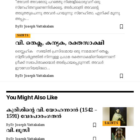
"അവൻ അവരോടു പറഞ്ഞു നിങ്ങളിലൊരുവന് ഒരു
സ്നേഹിതനുണ്ടെന്നിരിക്കട്ടെ. അർധരാത്രി അവന്റെ
അടുത്തുചെന്നു അവൻ പറയുന്നു: സ്നേഹിതാ, എനിക്ക് മൂന്നു
അപ്പം…
By
Fr Joseph Vattakalam
SAINTS
വി. തെക്ല, കന്യക, രക്തസാക്ഷി
സ്ലൈഹിക സഭയിൽ പ്രസിദ്ധമായ ഒരു നാമമാണ് തെക്ല.
സ്ത്രീവർഗ്ഗത്തിൽ നിന്നുള്ള പ്രഥമ രക്തസാക്ഷിണിയെന്നാണ്
ഗ്രീക്ക് സഭാപിതാക്കന്മാർ അഭിപ്രായപ്പെടുന്നത്. അവൾ
ഈസോറിയയിലോ…
By
Fr Joseph Vattakalam
You Might Also Like
കുരിശിന്റെ വി. യോഹന്നാൻ (1542 –
1591) വേദപാരംഗതൻ
SAINTS
By
Fr Joseph Vattakalam
വി. ലൂസി
By
Fr Joseph Vattakalam