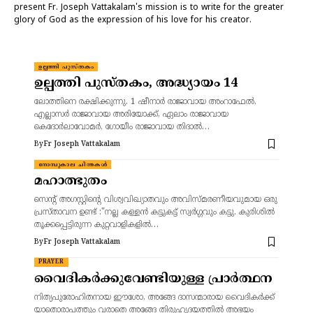
present Fr. Joseph Vattakalam's mission is to write for the greater
glory of God as the expression of his love for his creator.
ഉല്പത്തി പുസ്തകം
ഉല്പത്തി പുസ്തകം, അദ്ധ്യായം 14
ലോത്തിനെ രക്ഷിക്കുന്നു. 1 ഷീനാര്‍ രാജാവായ അംറാഫേല്‍,
എല്ലാസര്‍ രാജാവായ അരിയോക്ക്, ഏലാം രാജാവായ
കെദോര്‍ലാവോമര്‍, ഗോയീം രാജാവായ തിദാല്‍…
By
Fr Joseph Vattakalam
നോമ്പുകാല ചിന്തകൾ
മഹാത്ഭുതം
സെന്റ് അഗസ്റ്റിന്റെ വിശ്വവിഖ്യാതവും അവിസ്മരണീയവുമായ ഒരു
പ്രസ്താവന ഉണ്ട് :"നല്ല കള്ളൻ കട്ടുകട്ട് സ്വർഗ്ഗവും കട്ടു. കുരിശില്‍
തൂക്കപ്പെട്ടിരുന്ന കുറ്റവാളികളില്‍…
By
Fr Joseph Vattakalam
PRAYER
വൈദികർക്കുവേണ്ടിയുള്ള പ്രാർത്ഥന
നിത്യപുരോഹിതനായ ഈശോ, അങ്ങേ ദാസന്മാരായ വൈദികർക്ക്
യാതൊരാപത്തും വരാതെ അങ്ങേ തിരുഹൃദയത്തിൽ അഭയം