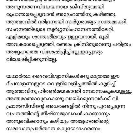
അനുസരണവിധേയനായ ക്രിസ്തുവായി
രൂപാന്തരപ്പെടുവാൻ അദ്ദേഹത്തിനു കഴിഞ്ഞു.
ആത്മാവിൽ ദരിദ്രനായി സ്വർഗ്ഗരാജ്യം സ്വന്തമാക്കി.
സഹനത്തിലൂടെ സ്വർഗ്ഗസിംഹാസനത്തിലേറി.
എളിമയും ശാന്തശീലവും ഉള്ളവനായി, ഭൂമി
അവകാശപ്പെടുത്തി. രണ്ടാം ക്രിസ്തുവെന്നു ചരിത്രം
അദ്ദേഹത്തെ വിശേഷിപ്പിച്ചില്ലേ ഇപ്പോഴും
വിശേഷിപ്പിക്കുന്നില്ലേ.
യഥാർത്ഥ ദൈവവിശ്വാസികൾക്കു മാത്രമേ ഈ
ദീപനാളങ്ങളുടെ വെള്ളിവെളിച്ചത്തിൽ കുളിച്ച്
ആത്മാവിനു ഹിരൺമയകാന്തി നേടാനാകുകയുള്ളൂ.
അന്തരാത്മാവുകൊണ്ടു വായിക്കുന്നവർക്ക് വി.
ഫ്രാൻസിസിന്റെ അധരങ്ങളിൽ നിന്നു പുറപ്പെടുന്ന
വചനത്തിന്റെ തീഷ്ണജ്വാലകൾ കാണാനും
അനുഭവിക്കാനും കഴിയും അദ്ദേഹത്തിന്റെ
സമാധാനപ്രാർത്ഥന മകുടോദാഹരണം.