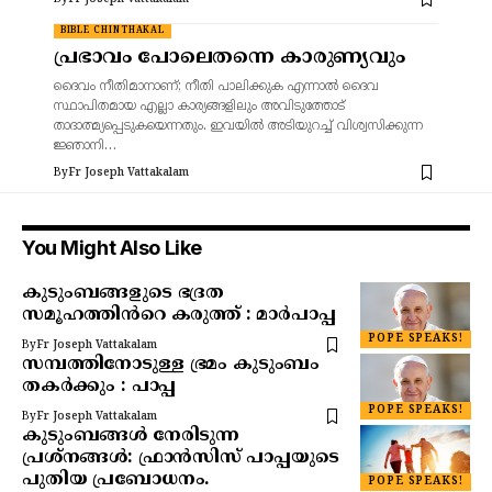
BIBLE CHINTHAKAL
പ്രഭാവം പോലെതന്നെ കാരുണ്യവും
ദൈവം നീതിമാനാണ്; നീതി പാലിക്കുക എന്നാൽ ദൈവ
സ്ഥാപിതമായ എല്ലാ കാര്യങ്ങളിലും അവിടുത്തോട്
താദാത്മ്യപ്പെടുകയെന്നതും. ഇവയിൽ അടിയുറച്ച് വിശ്വസിക്കുന്ന
ജ്ഞാനി…
By
Fr Joseph Vattakalam
You Might Also Like
കുടുംബങ്ങളുടെ ഭദ്രത
സമൂഹത്തിൻറെ കരുത്ത് : മാർപാപ്പ
POPE SPEAKS!
By
Fr Joseph Vattakalam
സമ്പത്തിനോടുള്ള ഭ്രമം കുടുംബം
തകർക്കും : പാപ്പ
POPE SPEAKS!
By
Fr Joseph Vattakalam
കുടുംബങ്ങൾ നേരിടുന്ന
പ്രശ്‍നങ്ങൾ: ഫ്രാൻസിസ് പാപ്പയുടെ
പുതിയ പ്രബോധനം.
POPE SPEAKS!