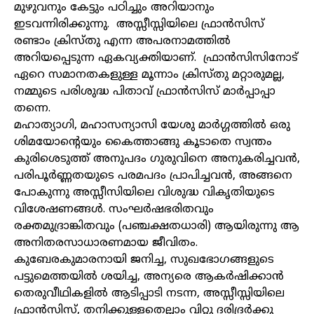
മുഴുവനും കേട്ടും പഠിച്ചും അറിയാനും
ഇടവന്നിരിക്കുന്നു. അസ്സീസ്സിയിലെ ഫ്രാൻസിസ്
രണ്ടാം ക്രിസ്തു എന്ന അപരനാമത്തിൽ
അറിയപ്പെടുന്ന ഏകവ്യക്തിയാണ്. ഫ്രാൻസിസിനോട്
ഏറെ സമാനതകളുള്ള മൂന്നാം ക്രിസ്തു മറ്റാരുമല്ല,
നമ്മുടെ പരിശുദ്ധ പിതാവ് ഫ്രാൻസിസ് മാർപ്പാപ്പാ
തന്നെ.
മഹാത്യാഗി, മഹാസന്യാസി യേശു മാർഗ്ഗത്തിൽ ഒരു
ശിമയോന്റെയും കൈത്താങ്ങു കൂടാതെ സ്വന്തം
കുരിശെടുത്ത് അനുപദം ഗുരുവിനെ അനുകരിച്ചവൻ,
പരിപൂർണ്ണതയുടെ പരമപദം പ്രാപിച്ചവൻ, അങ്ങനെ
പോകുന്നു അസ്സീസിയിലെ വിശുദ്ധ വികൃതിയുടെ
വിശേഷണങ്ങൾ. സംഘർഷഭരിതവും
രക്തമുദ്രാങ്കിതവും (പഞ്ചക്ഷതധാരി) ആയിരുന്നു ആ
അനിതരസാധാരണമായ ജീവിതം.
കുബേരകുമാരനായി ജനിച്ച, സുഖഭോഗങ്ങളുടെ
പട്ടുമെത്തയിൽ ശയിച്ച, അന്യരെ ആകർഷിക്കാൻ
തെരുവീഥികളിൽ ആടിപ്പാടി നടന്ന, അസ്സീസ്സിയിലെ
ഫ്രാൻസിസ്, തനിക്കുള്ളതെല്ലാം വിറ്റു ദരിദ്രർക്കു