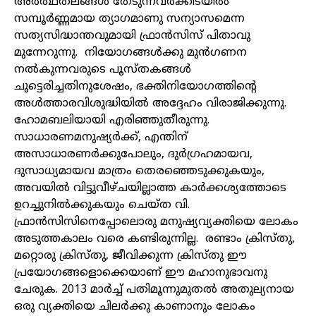
അർത്ഥതലങ്ങൾ തേടുന്നവർക്കിടയിൽ
സമ്പൂർണ്ണമായ ത്യാഗമാണു സന്യാസമെന്ന
സത്യസിദ്ധാന്തവുമായി ഫ്രാൻസിസ് പിതാവു
മുന്നേറുന്നു. നിയോഗങ്ങൾക്കു മുൻഗണന
നൽകുന്നവരുടെ പൂസ്തകങ്ങൾ
ചുട്ടെരിച്ചതിനുശേഷം, ഭക്തിനിയോഗത്തിന്റെ
അൾത്താരവിശുദ്ധിയിൽ അദ്ദേഹം വിരാജിക്കുന്നു.
ഹോമബലിയായി എരിഞ്ഞുതീരുന്നു.
സാധാരണമനുഷ്യർക്ക്, എന്തിന്
അസാധാരണർക്കുപോലും, ദുർഗ്രഹമായവ,
ദുസാധ്യമായവ മാത്രം തെരഞ്ഞെടുക്കുകയും,
അവയിൽ വിട്ടുവീഴ്ചയില്ലാത്ത കാർക്കശ്യത്തോടെ
ഉറച്ചുനിൽക്കുകയും ചെയ്ത വി.
ഫ്രാൻസിസിനെപ്പോലൊരു മനുഷ്യവ്യക്തിയെ ലോകം
അടുത്തകാലം വരെ കണ്ടിരുന്നില്ല. രണ്ടാം ക്രിസ്തു,
മറ്റൊരു ക്രിസ്തു, ജീവിക്കുന്ന ക്രിസ്തു ഈ
പ്രയോഗങ്ങളൊക്കെയാണ് ഈ മഹാനുഭാവനു
ചേരുക. 2013 മാർച്ച് പതിമൂന്നുമുതൽ അതുല്യനായ
ഒരു വ്യക്തിയെ ചിലർക്കു കാണാനും ലോകം