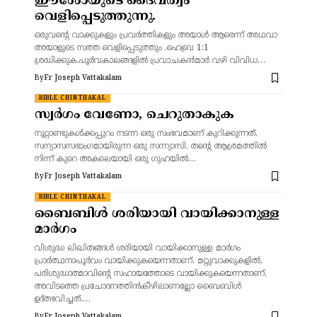
ഈശോയുടെ ദൈവത്വം
വെളിപ്പെടുത്തുന്നു.
ഒരുവന്റെ വാക്കുകളും പ്രവർത്തികളും അയാൾ ആരെന്ന് അഥവാ
അയാളുടെ സത്ത വെളിപ്പെടുത്തും .ഹെബ്ര 1:1
ശ്രദ്ധിക്കുക.പൂര്‍വകാലങ്ങളില്‍ പ്രവാചകന്‍മാര്‍ വഴി വിവിധ…
By
Fr Joseph Vattakalam
BIBLE CHINTHAKAL
സ്വർഗം വേണോ, ചെറുതാകുക
നൂറ്റാണ്ടുകൾക്കപ്പുറം നടന്ന ഒരു സംഭവമാണ് കുറിക്കുന്നത്.
സന്യാസസഭാംഗമായിരുന്ന ഒരു സന്ന്യാസി, തന്റെ ആശ്രമത്തിൽ
നിന്ന് കുറെ അകലെയായി ഒരു ഗുഹയിൽ…
By
Fr Joseph Vattakalam
BIBLE CHINTHAKAL
ബൈബിൾ ശരിയായി വായിക്കാനുള്ള
മാർഗം
വിശുദ്ധ ലിഖിതങ്ങൾ ശരിയായി വായിക്കാനുള്ള മാർഗം
പ്രാർത്ഥനാപൂർവം വായിക്കുകയെന്നതാണ്. മറ്റുവാക്കുകളിൽ,
പരിശുദ്ധാത്മാവിൻ്റെ സഹായത്തോടെ വായിക്കുകയെന്നതാണ്.
അവിടത്തെ പ്രചോദനത്തിൻകീഴിലാണല്ലോ ബൈബിൾ
ഉദ്ത്ഭവിച്ചത്.…
By
Fr Joseph Vattakalam