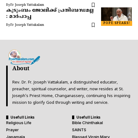
By
Fr Joseph Vattakalam
കുടുംബം ജോലിക്ക് പ്രതിബന്ധമല്ല
: മാർപാപ്പ
POPE SPEAKS!
By
Fr Joseph Vattakalam
About
Rev. Dr. Fr. Joseph Vattakalam, a distinguished educator,
preacher, spiritual counselor, and writer, now resides at St.
Joseph’s Priest Home, Changanassery, continuing his inspiring
mission to glorify God through writing and service.
Usefull Links
Usefull Links
Religious Life
Bible Chinthakal
Prayer
SAINTS
Japamala
Blessed Virgin Mary