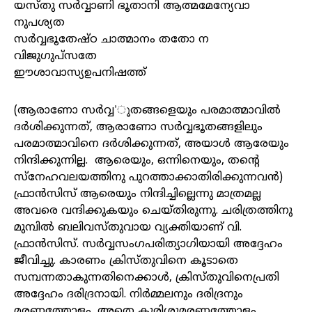
യസ്തു സർവ്വാണി ഭൂതാനി ആത്മമേന്യേവാ
നുപശ്യത
സർവ്വഭൂതേഷ്ഠ ചാത്മാനം തതോ ന
വിജുഗുപ്‌സതേ
ഈശാവാസ്യഉപനിഷത്ത്
(ആരാണോ സർവ്വ’ൂതങ്ങളെയും പരമാത്മാവിൽ
ദർശിക്കുന്നത്, ആരാണോ സർവ്വഭൂതങ്ങളിലും
പരമാത്മാവിനെ ദർശിക്കുന്നത്, അയാൾ ആരേയും
നിന്ദിക്കുന്നില്ല. ആരെയും, ഒന്നിനെയും, തന്റെ
സ്‌നേഹവലയത്തിനു പുറത്താക്കാതിരിക്കുന്നവൻ)
ഫ്രാൻസിസ് ആരെയും നിന്ദിച്ചില്ലെന്നു മാത്രമല്ല
അവരെ വന്ദിക്കുകയും ചെയ്തിരുന്നു. ചരിത്രത്തിനു
മുമ്പിൽ ബലിവസ്തുവായ വ്യക്തിയാണ് വി.
ഫ്രാൻസിസ്. സർവ്വസംഗപരിത്യാഗിയായി അദ്ദേഹം
ജീവിച്ചു. കാരണം ക്രിസ്തുവിനെ കൂടാതെ
സമ്പന്നതാകുന്നതിനെക്കാൾ, ക്രിസ്തുവിനെപ്രതി
അദ്ദേഹം ദരിദ്രനായി. നിർമ്മലനും ദരിദ്രനും
മരണത്തോളം, അതെ കുരിശുമരണത്തോളം