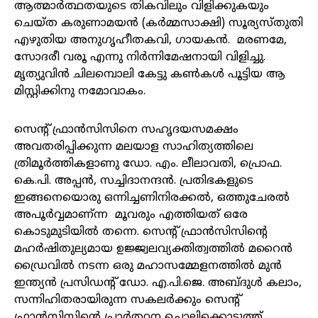
ആത്മാർത്ഥതയുടെ തികവിലും വിളിക്കുകയും
ചെയ്ത കരുണാമയൻ (കർമ്മസാക്ഷി) സൂര്യസ്തുതി
എഴുതിയ അനുഗൃഹീതകവി, ഗായകൻ. മരണമേ,
സോദരീ വരൂ എന്നു നിർന്നിമേഷനായി വിളിച്ചു.
മൃത്യുവിൻ ചിലമ്പൊലി കേട്ടു കൺകൾ പൂട്ടിയ ആ
മിസ്റ്റിക്കിനു നമോവാകം.
സെന്റ് ഫ്രാൻസിസിനെ സഹൃദയസമക്ഷം
അവതരിപ്പിക്കുന്ന മലയാള സാഹിത്യത്തിലെ
ത്രിമൂർത്തികളാണു ഡോ. എം. ലീലാവതി, പ്രൊഫ.
കെ.പി. അപ്പൻ, സച്ചിദാനന്ദൻ. പ്രതിഭകളുടെ
ഇങ്ങനെയൊരു ഒന്നിച്ചണിനിരക്കൽ, ഒത്തുചേരൽ
അപൂർവ്വമാണ്ന്ന മൂവരും എത്തിയത് ഒരേ
കൊടുമുടിയിൽ തന്നെ. സെന്റ് ഫ്രാൻസിസിന്റെ
മഹർഷിതുല്യമായ ഉജ്ജ്വലവ്യക്തിത്വത്തിൽ മറൈൻ
ഡ്രൈവിൽ നടന്ന ഒരു മഹാസമ്മേളനത്തിൽ മുൻ
ഇന്ത്യൻ പ്രസിഡന്റ് ഡോ. എ.പി.ജെ. അബ്ദുൾ കലാം,
സന്നിഹിതരായിരുന്ന സകലർക്കും സെന്റ്
ഫ്രാൻസിസിന്റെ പ്രാർത്ഥന ചൊല്ലിക്കൊടുത്ത്