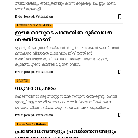
അടയാളങ്ങളും അദ്‌ഭുതങ്ങളും കാണിക്കുകയും ചെയ്യും. ഇതാ,
ഞാന്‍ മുന്‍കൂട്ടി…
By
Fr Joseph Vattakalam
BLESSED VIRGIN MARY
ഈശോയുടെ പാതയിൽ ദുര്ബലത
ശക്തിയാണ്
എന്റെ തിരുസുതന്റെ മാർഗത്തിൽ ദുര്ബലത ശക്തിയാണ്. അത്
മനുഷ്യരെ വിധേയത്വമുള്ളവരും ജീവിതത്തിന്റെ
അന്തിമലക്ഷ്യത്തെപ്പറ്റി ബോധവാന്മാരുമാക്കുന്നു. എന്റെ
കുഞ്ഞേ,എന്റെ കരങ്ങളിലല്ലാതെ വേറെ…
By
Fr Joseph Vattakalam
SAINTS
സുന്ദര സുന്ദരം
ഫെർണാണ്ടോ ഒരു അഗസ്റ്റീനിയൻ സന്യാസിയായിരുന്നു. ഹോളി
ക്രോസ്സ് ആശ്രമത്തിൽ അദ്ദേഹം അതിഥികളെ സ്വീകരിക്കുന്ന
ഉത്തരവിധിത്വം നിർവഹിക്കുന്ന സമയം. ആ നാളുകളിൽ…
By
Fr Joseph Vattakalam
BIBLE CHINTHAKAL
പ്രബോധനങ്ങളും പ്രവർത്തനങ്ങളും