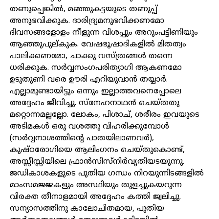
തണുപ്പെങ്കിൽ, മഞ്ഞുകട്ടയുടെ തണുപ്പ്
അനുഭവിക്കുക. ദാരിദ്ര്യമനുഭവിക്കണമോ
ദിവസങ്ങളോളം നീളുന്ന വിശപ്പും അറുംപട്ടിണിയും
ആഞ്ഞുപുല്കുക. വേഷഭൂഷാദികളിൽ മിതത്വം
പാലിക്കണമോ, ചാക്കു വസ്ത്രങ്ങൾ തന്നെ
ധരിക്കുക. സർവ്വസംഗപരിത്യാഗി ആകണമോ
ഉടുതുണി വരെ ഊരി എറിയുവാൻ തയ്യാർ.
എല്ലാമുണ്ടായിട്ടും ഒന്നും ഇല്ലാത്തവനെപ്പോലെ
അദ്ദേഹം ജീവിച്ചു. സ്‌നേഹനാഥൻ ചെയ്തതു
മറ്റൊന്നമല്ലല്ലോ. ലോകം, പിശാച്, ശരീരം ഇവയുടെ
അടിമകൾ ഒരു വശത്തു വിഹരിക്കുമ്പോൾ
(സർവ്വനാശത്തിന്റെ പാതയിലാണവർ),
കുഷ്ഠരോഗിയെ ആലിംഗനം ചെയ്തുകൊണ്ട്,
അസ്സീസ്സിയിലെ ഫ്രാൻസിസ്‌നിർവൃതിയടയുന്നു.
ജഡികാശകളുടെ പുതിയ ഗന്ധം നിറയുന്നിടങ്ങളിൽ
മാംസമജ്ജകളും അസ്ഥിയും തുളച്ചുകയറുന്ന
വിരക്ത തീനാളമായി അദ്ദേഹം കത്തി ജ്വലിച്ചു.
സന്യാസത്തിനു കാലോചിതമായ, പുതിയ