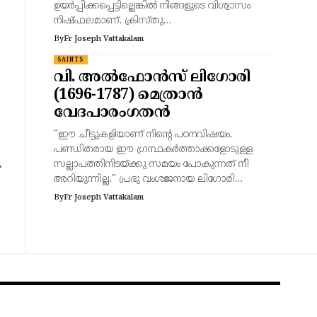
ഉയർപ്പിക്കപ്പെട്ടില്ലെങ്കിൽ നിങ്ങളുടെ വിശ്വാസം
നിഷ്ഫലമാണ്. ക്രിസ്തു…
By
Fr Joseph Vattakalam
SAINTS
വി. അൽഫോൻസ് ലിഗോരി
(1696-1787) മെത്രാൻ
വേദപാരംഗതൻ
"ഈ ചീട്ടുകളിയാണ് നിന്റെ പഠനവിഷയം.
പണ്ഡിതരായ ഈ ഗ്രന്ഥകർത്താക്കളോടുള്ള
സല്ലാപത്തിനിടയ്ക്കു സമയം പോകുന്നത് നീ
അറിയുന്നില്ല." പ്രഭു വംശജനായ ലിഗോരി…
By
Fr Joseph Vattakalam