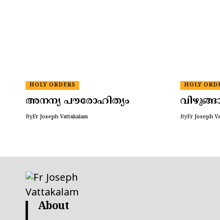
HOLY ORDERS
HOLY ORD
അനന്യ പൗരോഹിത്യം
വിഴുങ്
By
Fr Joseph Vattakalam
By
Fr Joseph V
About