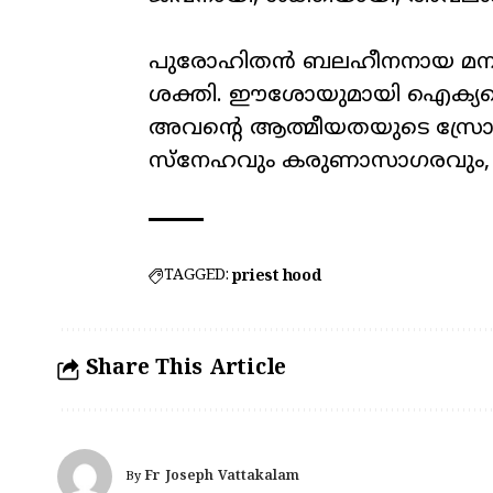
പുരോഹിതൻ ബലഹീനനായ മനുഷ
ശക്തി. ഈശോയുമായി ഐക്യപ്പെ
അവന്റെ ആത്മീയതയുടെ സ്രോതസ
സ്നേഹവും കരുണാസാഗരവും, 
TAGGED:
priest hood
Share This Article
Fr Joseph Vattakalam
By