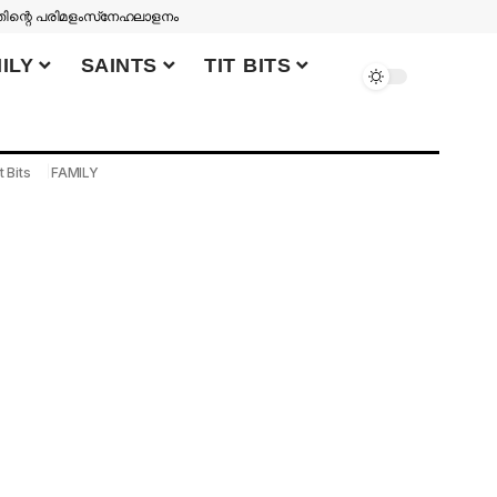
തിന്റെ പരിമളം
സ്‌നേഹലാളനം
ILY
SAINTS
TIT BITS
t Bits
FAMILY