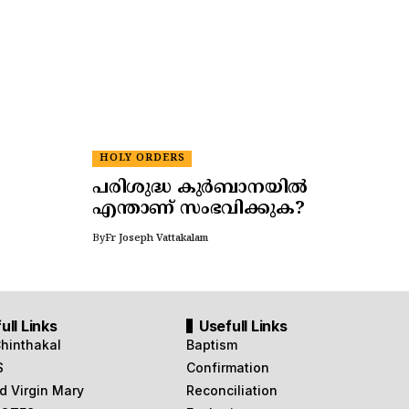
HOLY ORDERS
പരിശുദ്ധ കുർബാനയിൽ
എന്താണ് സംഭവിക്കുക?
By
Fr Joseph Vattakalam
ull Links
Usefull Links
Chinthakal
Baptism
S
Confirmation
d Virgin Mary
Reconciliation