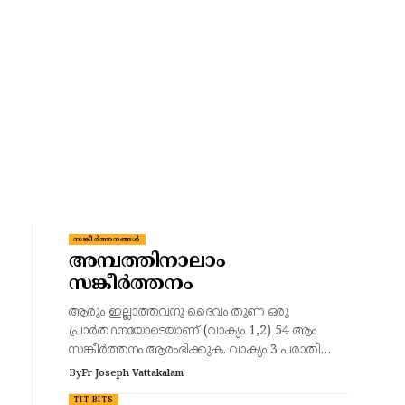
സങ്കീർത്തനങ്ങൾ
അമ്പത്തിനാലാം
സങ്കീർത്തനം
ആരും ഇല്ലാത്തവനു ദൈവം തുണ ഒരു
പ്രാർത്ഥനയോടെയാണ് (വാക്യം 1,2) 54 ആം
സങ്കീർത്തനം ആരംഭിക്കുക. വാക്യം 3 പരാതി…
By
Fr Joseph Vattakalam
TIT BITS