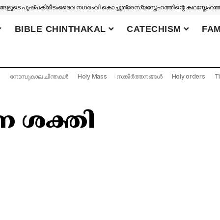
ങളുടെ പുഷ്പകിരീടം
ദൈവ നഗരം
വി കൊച്ചുത്രേസ്യ
സ്നേഹത്തിന്റെ കഥ
സ്നേഹത്
BIBLE CHINTHAKAL
CATECHISM
FAM
S
നോമ്പുകാല ചിന്തകൾ
Holy Mass
സങ്കീർത്തനങ്ങൾ
Holy orders
Ti
 ശക്തി