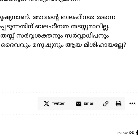
്യനാണ്. അവന്റെ ബലഹീനത തന്നെ
ടുന്നതിന് ബലഹീനത തടസ്സമാവില്ല.
്സ് സർവ്വശക്തനും സർവ്വാധിപനും
ദൈവവും മനുഷ്യനും ആയ മിശിഹായല്ലേ?
Twitter
Email
Follow: