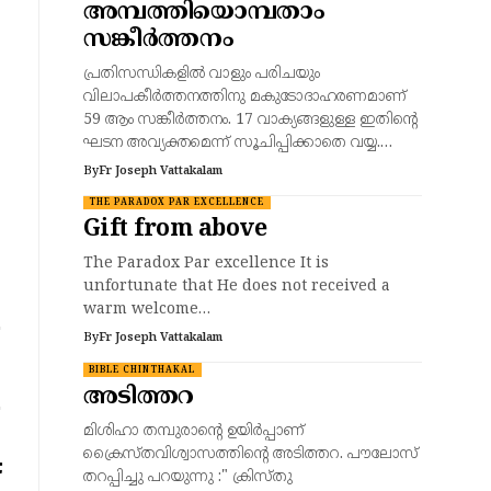
അമ്പത്തിയൊമ്പതാം
സങ്കീർത്തനം
പ്രതിസന്ധികളിൽ വാളും പരിചയും
വിലാപകീർത്തനത്തിനു മകുടോദാഹരണമാണ്
59 ആം സങ്കീർത്തനം. 17 വാക്യങ്ങളുള്ള ഇതിന്റെ
ഘടന അവ്യക്തമെന്ന് സൂചിപ്പിക്കാതെ വയ്യ.…
By
Fr Joseph Vattakalam
THE PARADOX PAR EXCELLENCE
Gift from above
The Paradox Par excellence It is
unfortunate that He does not received a
warm welcome…
By
Fr Joseph Vattakalam
BIBLE CHINTHAKAL
അടിത്തറ
മിശിഹാ തമ്പുരാന്റെ ഉയിർപ്പാണ്
ക്രൈസ്തവിശ്വാസത്തിന്റെ അടിത്തറ. പൗലോസ്
തറപ്പിച്ചു പറയുന്നു :" ക്രിസ്തു