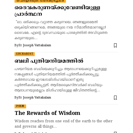
വി.ഫൗസ്റ്റീനയുടെ ഡയറിക്കുറിപ്പുകൾ
ദൈവകരുണയ്ക്കുവേണ്ടിയുള്ള
പ്രാർത്ഥന
"ഓ, ഒരിക്കലും വറ്റാത്ത കരുണയെ, ഞങ്ങളുടെമേൽ
ഒഴുകിയിറങ്ങണമെ, അങ്ങയുടെ നന്മ സീമാതീതമാണല്ലോ!
ദൈവമേ, എന്റെ ദുരവസ്ഥയുടെ പാരമ്യത്തിൽ അവിടുത്തെ
കരുണയുടെ…
By
Fr Joseph Vattakalam
EUCHARIST
ബലി പുതിയനിയമത്തിൽ
പഴയനിയമ ബലിയെക്കുറിച്ചും ആരാധനയെക്കുറിച്ചുമുള്ള
സങ്കല്പങ്ങൾ പുതിയനിയമത്തിൽ പൂർത്തീകരിക്കപ്പെട്ടു.
കർത്താവായ ഈശോമിശിഹായിലാണ് ഇതു
പൂർത്തീകരിക്കപ്പെട്ടത്. ആദിമക്രൈസ്തവർക്ക് ബലിയും
ആരാധനയുമെല്ലാം മിശിഹായിലുള്ള ജീവിതത്തിന്റെ…
By
Fr Joseph Vattakalam
POEM
The Rewards of Wisdom
Wisdom reaches from one end of the earth to the other
and governs all things…