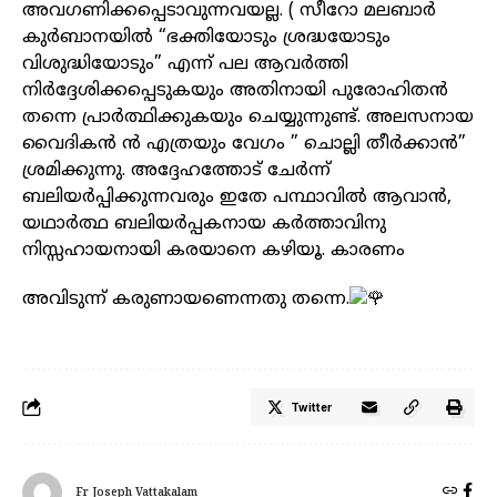
അവഗണിക്കപ്പെടാവുന്നവയല്ല. ( സീറോ മലബാർ
കുർബാനയിൽ “ഭക്തിയോടും ശ്രദ്ധയോടും
വിശുദ്ധിയോടും” എന്ന് പല ആവർത്തി
നിർദ്ദേശിക്കപ്പെടുകയും അതിനായി പുരോഹിതൻ
തന്നെ പ്രാർത്ഥിക്കുകയും ചെയ്യുന്നുണ്ട്. അലസനായ
വൈദികൻ ൻ എത്രയും വേഗം ” ചൊല്ലി തീർക്കാൻ”
ശ്രമിക്കുന്നു. അദ്ദേഹത്തോട് ചേർന്ന്
ബലിയർപ്പിക്കുന്നവരും ഇതേ പന്ഥാവിൽ ആവാൻ,
യഥാർത്ഥ ബലിയർപ്പകനായ കർത്താവിനു
നിസ്സഹായനായി കരയാനെ കഴിയൂ. കാരണം
അവിടുന്ന് കരുണായണെന്നതു തന്നെ.
Twitter
Fr Joseph Vattakalam