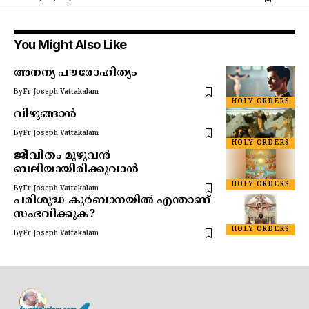
You Might Also Like
അനന്യ പൗരോഹിത്യം
By
Fr Joseph Vattakalam
HOLY ORDERS
വിഴുങ്ങാൻ
By
Fr Joseph Vattakalam
HOLY ORDERS
ജീവിതം മുഴുവൻ
ബലിയായിരിക്കുവാൻ
HOLY ORDERS
By
Fr Joseph Vattakalam
പരിശുദ്ധ കുർബാനയിൽ എന്താണ്
സംഭവിക്കുക?
HOLY ORDERS
By
Fr Joseph Vattakalam