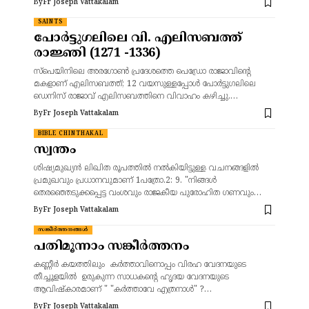
By
Fr Joseph Vattakalam
SAINTS
പോർട്ടുഗലിലെ വി. എലിസബത്ത്
രാജ്ഞി (1271 -1336)
സ്പെയിനിലെ അരഗോൺ പ്രദേശത്തെ പെഡ്രോ രാജാവിന്റെ
മകളാണ് എലിസബത്ത്; 12 വയസുള്ളപ്പോൾ പോർട്ടുഗലിലെ
ഡെനിസ് രാജാവ് എലിസബത്തിനെ വിവാഹം കഴിച്ചു.…
By
Fr Joseph Vattakalam
BIBLE CHINTHAKAL
സ്വന്തം
ശിഷ്യമുഖ്യൻ ലിഖിത രൂപത്തിൽ നൽകിയിട്ടുള്ള വചനങ്ങളിൽ
പ്രമുഖവും പ്രധാനവുമാണ് 1പത്രോ.2: 9. "നിങ്ങൾ
തെരഞ്ഞെടുക്കപ്പെട്ട വംശവും രാജകീയ പുരോഹിത ഗണവും…
By
Fr Joseph Vattakalam
സങ്കീർത്തനങ്ങൾ
പതിമൂന്നാം സങ്കീർത്തനം
കണ്ണീർ കയത്തിലും കർത്താവിനൊപ്പം വിരഹ വേദനയുടെ
തീച്ചൂളയിൽ ഉരുകുന്ന സാധകന്റെ ഹൃദയ വേദനയുടെ
ആവിഷ്കാരമാണ് " "കർത്താവേ എത്രനാൾ" ?…
By
Fr Joseph Vattakalam