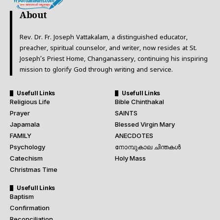
About
Rev. Dr. Fr. Joseph Vattakalam, a distinguished educator,
preacher, spiritual counselor, and writer, now resides at St.
Joseph’s Priest Home, Changanassery, continuing his inspiring
mission to glorify God through writing and service.
Usefull Links
Usefull Links
Religious Life
Bible Chinthakal
Prayer
SAINTS
Japamala
Blessed Virgin Mary
FAMILY
ANECDOTES
Psychology
നോമ്പുകാല ചിന്തകൾ
Catechism
Holy Mass
Christmas Time
Usefull Links
Baptism
Confirmation
Reconciliation