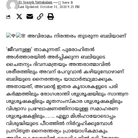
Fr Joseph Vattakalam
Last Updated: October 31, 2020 9:23 PM
അവിരാമം നിരന്തരം തുടരുന്ന ബലിയാണ്
‘ജീവനുള്ള’ താകുന്നത്. പുരോഹിതൻ
അൾത്താരയിൽ അർപ്പിക്കുന്ന ബലിയുടെ
ചൈതന്യം ദിവസമത്രയും അന്തരാത്മാവിൽ
ശരീരത്തിലും അവന് പേറുവാൻ കഴിയുമ്പോഴാണ്
ബലിയുടെ നൈരന്തര്യം യാഥാർത്ഥ്യമാക്കുക.
അതായത്, അവന്റെ ഇതര കൂദാശകളുടെ പരി
കർമ്മത്തിലും രോഗശാന്തി ശുശ്രൂഷയിലും സാന്ത്വന
ശുശ്രൂഷകളിലും മൃതസംസ്കാര ശുശ്രൂഷകളിലും
വിശ്വാസ പ്രഘോഷണത്തിനായുള്ള സമാഹരണ
ശുശ്രൂഷകളിലും…….. എല്ലാ മിശിഹായോടൊപ്പം
വിശുദ്ധിയുടെ പീഠത്തിൽ നിർവ്വഹിക്കുമ്പോൾ
പ്രസ്തുത നൈരന്തര്യം പ്രായോഗികമാകും.