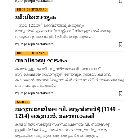
By
Fr Joseph Vattakalam
BIBLE CHINTHAKAL
ജീവിതമാതൃക
റോമ 12:1ൽ " ദൈവത്തിന്റെ കാരുണ്യം
അനുസ്മരിച്ചുകൊണ്ടാ"ണ്‌ ശ്ലീഹാ " നിങ്ങളുടെ ശരീരങ്ങളെ
വിശുദ്ധവും ദൈവത്തിന് പ്രീതികരവും ആയ…
By
Fr Joseph Vattakalam
BIBLE CHINTHAKAL
അവിഭാജ്യ ഘടകം
കരുതലുള്ള വൈദികനു ദുരിതമനുഭവിക്കുന്നവരോട്
സവിശേഷമായ സഹാനുഭൂതി ഉണ്ടാവുക സ്വാഭാവികമാണ്.
കഷ്ടതകൾ അനുഭവിക്കുന്നവരിൽ നിന്ന് വേറിട്ട് നിന്നുകൊണ്ട് ഒരു
വൈദികനും അവരോട്…
By
Fr Joseph Vattakalam
SAINTS
ജറുസലേമിലെ വി. ആൽബർട്ട് (1149 –
1214) മെത്രാൻ, രക്തസാക്ഷി
കർമലീത്താ സഭയുടെ സഹസ്ഥാപകനായ വി. ആൽബർട്ട്
ഇറ്റലിയിൽ ജനിച്ചു. സമർത്ഥനും ഭക്തനുമായിരുന്ന ആ
യുവാവിനെ ഒരു ക്യാനോൻനായിട്ടാണ് നാം ആദ്യം…