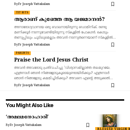
By
Fr Joseph Vattakalam
TIT BITS
ആരാണ് കുഞ്ഞേ ആ യജമാനൻ?
അനാരോഗ്യവാനായ ഒരു ബാലനായിരുന്നു ഡൊമിനിക്. രണ്ടു
മണിക്കൂർ നടന്നുവേണ്ടിയിരുന്നു സ്കൂളിൽ പോകാൻ. കൊടും
തണുപ്പിലും ചൂടിലുമെല്ലാം അവൻ നടന്നുതന്നെയാണ് സ്കൂളിൽ…
By
Fr Joseph Vattakalam
PARENTS
Praise the Lord Jesus Christ
അവന്‍ അവരോടു പ്രതിവചിച്ചു 'വിശ്വാസമില്ലാത്ത തലമുറയേ,
എത്രനാള്‍ ഞാന്‍ നിങ്ങളോടുകൂടെയുണ്ടായിരിക്കും? എത്രനാള്‍
ഞാന്‍ നിങ്ങളോടു ക്ഷമിച്ചിരിക്കും? അവനെ എന്റെ അടുക്കല്‍…
By
Fr Joseph Vattakalam
You Might Also Like
‘അമലമനോഹാരി’
By
Fr Joseph Vattakalam
BLESSED VIRGIN 