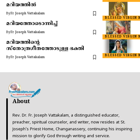
മറിയത്തിൽ
By
Fr Joseph Vattakalam
BLESSED VIRGIN 
മറിയത്തോടൊന്നിച്ച്
By
Fr Joseph Vattakalam
BLESSED VIRGIN 
മറിയത്തിന്റെ
സ്തോത്രഗീതത്തോടുള്ള ഭക്തി
BLESSED VIRGIN 
By
Fr Joseph Vattakalam
About
Rev. Dr. Fr. Joseph Vattakalam, a distinguished educator,
preacher, spiritual counselor, and writer, now resides at St.
Joseph’s Priest Home, Changanassery, continuing his inspiring
mission to glorify God through writing and service.