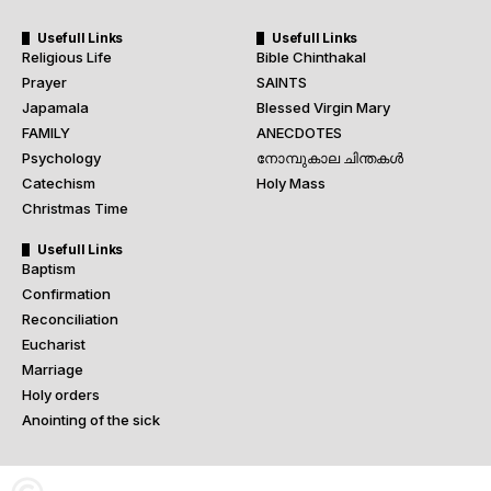
Usefull Links
Usefull Links
Religious Life
Bible Chinthakal
Prayer
SAINTS
Japamala
Blessed Virgin Mary
FAMILY
ANECDOTES
Psychology
നോമ്പുകാല ചിന്തകൾ
Catechism
Holy Mass
Christmas Time
Usefull Links
Baptism
Confirmation
Reconciliation
Eucharist
Marriage
Holy orders
Anointing of the sick