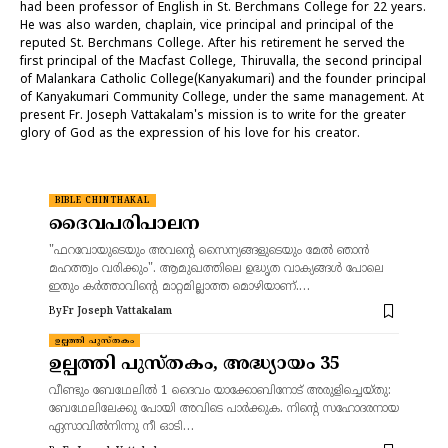
had been professor of English in St. Berchmans College for 22 years.
He was also warden, chaplain, vice principal and principal of the
reputed St. Berchmans College. After his retirement he served the
first principal of the Macfast College, Thiruvalla, the second principal
of Malankara Catholic College(Kanyakumari) and the founder principal
of Kanyakumari Community College, under the same management. At
present Fr. Joseph Vattakalam's mission is to write for the greater
glory of God as the expression of his love for his creator.
BIBLE CHINTHAKAL
ദൈവപരിപാലന
"ഫറവോയുടെയും അവന്റെ സൈന്യങ്ങളുടെയും മേൽ ഞാൻ
മഹത്ത്വം വരിക്കും". ആമുഖത്തിലെ ഉദ്ധൃത വാക്യങ്ങൾ പോലെ
ഇതും കർത്താവിന്റെ മാറ്റമില്ലാത്ത മൊഴിയാണ്.…
By
Fr Joseph Vattakalam
ഉല്പത്തി പുസ്തകം
ഉല്പത്തി പുസ്തകം, അദ്ധ്യായം 35
വീണ്ടും ബേഥേലില്‍ 1 ദൈവം യാക്കോബിനോട് അരുളിച്ചെയ്തു:
ബേഥേലിലേക്കു പോയി അവിടെ പാര്‍ക്കുക. നിന്റെ സഹോദരനായ
ഏസാവില്‍നിന്നു നീ ഓടി…