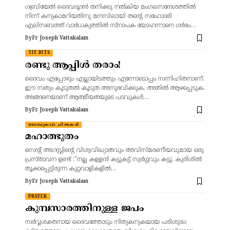
ഗബ്രിയേൽ ദൈവദൂദൻ തനിക്കു നൽകിയ മംഗലസന്ദേശത്തിൽ
നിന്ന് കന്യകാമറിയതിനു മനസിലായി തന്റെ സഹോദരി
എലിസബത്ത് വാർധക്യത്തിൽ സ്നാപക യോഹന്നാനെ ഗർഭം…
By
Fr Joseph Vattakalam
TIT BITS
രണ്ടു ആപ്പിൾ തരാം!
ദൈവം എപ്പോഴും എല്ലായിടത്തും എന്നോടൊപ്പം സന്നിഹിതനാണ്.
ഈ സത്യം കൂടുതൽ കൂടുത അനുഭവിക്കുക. അതിൽ ആഴപ്പെടുക.
അങ്ങനെയാണ് ആത്മീയതയുടെ പടവുകൾ…
By
Fr Joseph Vattakalam
നോമ്പുകാല ചിന്തകൾ
മഹാത്ഭുതം
സെന്റ് അഗസ്റ്റിന്റെ വിശ്വവിഖ്യാതവും അവിസ്മരണീയവുമായ ഒരു
പ്രസ്താവന ഉണ്ട് :"നല്ല കള്ളൻ കട്ടുകട്ട് സ്വർഗ്ഗവും കട്ടു. കുരിശില്‍
തൂക്കപ്പെട്ടിരുന്ന കുറ്റവാളികളില്‍…
By
Fr Joseph Vattakalam
PRAYER
കുമ്പസാരത്തിനുള്ള ജപം
സര്‍വ്വശക്തനായ ദൈവത്തോടും നിത്യകന്യകയായ പരിശുദ്ധ