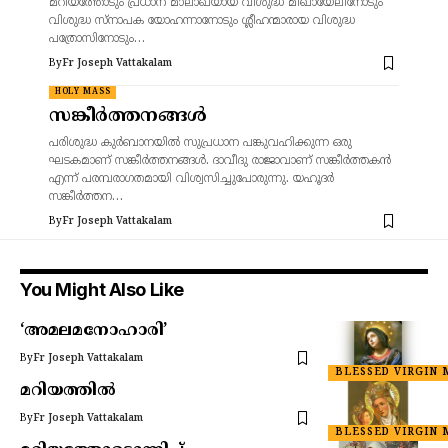
മറിയത്തോടും പ്രധാന മാലാഖയായ വിശുദ്ധ മിഖായേലിനോടും
വിശുദ്ധ സ്നാപക യോഹന്നാനോടും ശ്ലീഹന്മാരായ വിശുദ്ധ
പത്രോസിനോടും…
By
Fr Joseph Vattakalam
HOLY MASS
സങ്കീർത്തനങ്ങൾ
പരിശുദ്ധ കുർബാനയിൽ സുപ്രധാന പങ്കുവഹിക്കുന്ന ഒരു
ഘടകമാണ് സങ്കീർത്തനങ്ങൾ. ദാവീദു രാജാവാണ് സങ്കീർത്തകൻ
എന്ന് പരമ്പരാഗതമായി വിശ്വസിച്ചുപോരുന്നു. യഹൂദർ
സങ്കീർത്തന…
By
Fr Joseph Vattakalam
You Might Also Like
‘അമലമനോഹാരി’
By
Fr Joseph Vattakalam
BLESSED VIRGIN 
മറിയത്തിൽ
By
Fr Joseph Vattakalam
BLESSED VIRGIN 