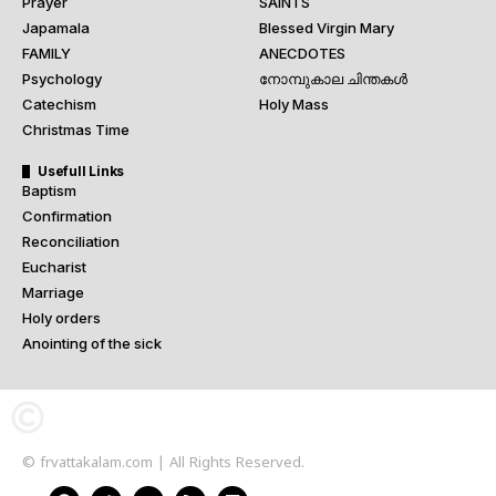
Prayer
SAINTS
Japamala
Blessed Virgin Mary
FAMILY
ANECDOTES
Psychology
നോമ്പുകാല ചിന്തകൾ
Catechism
Holy Mass
Christmas Time
Usefull Links
Baptism
Confirmation
Reconciliation
Eucharist
Marriage
Holy orders
Anointing of the sick
© frvattakalam.com | All Rights Reserved.