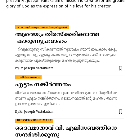
present Fr. Joseph Vattakalam's mission is to write for the greater
glory of God as the expression of his love for his creator.
വി.ഫൗസ്റ്റീനയുടെ ഡയറിക്കുറിപ്പുകൾ
ആരെയും തിരസ്ക്കരിക്കാത്ത
കാരുണ്യപ്രവാഹം
ദിവ്യകാരുണ്യ സ്വീകരണത്തിനുശേഷം ഞാൻ ഇപ്രകാരം കേട്ടു,
എന്റെ മകളേ, എന്റെ കരുണയുടെ ആഴത്തിലേക്ക് നോക്കുക:
കരുണയെ പുകഴ്ത്തുകയും മഹത്വപ്പെടുത്തുകയും…
By
Fr Joseph Vattakalam
സങ്കീർത്തനങ്ങൾ
എട്ടാം സങ്കീർത്തനം
മിശിഹാ രാജൻ സങ്കീർത്തന ഗ്രന്ഥത്തിലെ പ്രഥമ സ്തുതിഗീതം
ആണ് എട്ടാം സങ്കീർത്തനം. ദൈവനാമത്തിന്റെ മഹത്വം ആണ്
പ്രധാന പ്രമേയം. ഇതിനെ…
By
Fr Joseph Vattakalam
BLESSED VIRGIN MARY
ദൈവമാതാവ് വി. എലിസബത്തിനെ
സന്ദർശിക്കുന്നു