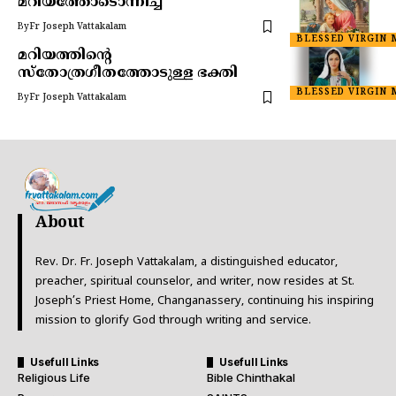
മറിയത്തോടൊന്നിച്ച്
By
Fr Joseph Vattakalam
BLESSED VIRGIN 
മറിയത്തിന്റെ
സ്തോത്രഗീതത്തോടുള്ള ഭക്തി
BLESSED VIRGIN 
By
Fr Joseph Vattakalam
About
Rev. Dr. Fr. Joseph Vattakalam, a distinguished educator,
preacher, spiritual counselor, and writer, now resides at St.
Joseph’s Priest Home, Changanassery, continuing his inspiring
mission to glorify God through writing and service.
Usefull Links
Usefull Links
Religious Life
Bible Chinthakal