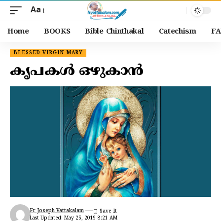
Aa
Home
BOOKS
Bible Chinthakal
Catechism
FA
BLESSED VIRGIN MARY
കൃപകൾ ഒഴുകാൻ
Fr Joseph Vattakalam
Last Updated: May 25, 2019 8:21 AM