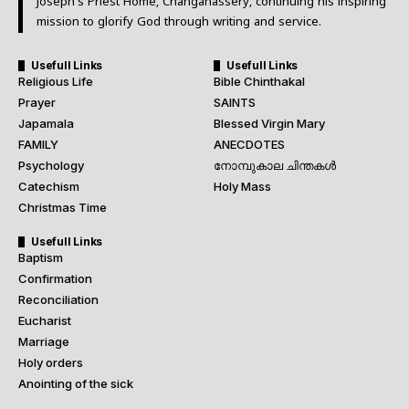
Joseph’s Priest Home, Changanassery, continuing his inspiring
mission to glorify God through writing and service.
Usefull Links
Usefull Links
Religious Life
Bible Chinthakal
Prayer
SAINTS
Japamala
Blessed Virgin Mary
FAMILY
ANECDOTES
Psychology
നോമ്പുകാല ചിന്തകൾ
Catechism
Holy Mass
Christmas Time
Usefull Links
Baptism
Confirmation
Reconciliation
Eucharist
Marriage
Holy orders
Anointing of the sick