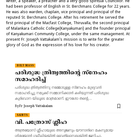
writer, a speaker, a preacher and a very good spiritual Councillor. He
had been professor of English in St. Berchmans College for 22 years.
He was also warden, chaplain, vice principal and principal of the
reputed St. Berchmans College. After his retirement he served the
first principal of the Macfast College, Thiruvalla, the second principal
of Malankara Catholic College(Kanyakumari) and the founder principal
of Kanyakumari Community College, under the same management. At
present Fr. Joseph Vattakalam's mission is to write for the greater
glory of God as the expression of his love for his creator.
HOLY MASS
പരിശുദ്ധ ത്രിത്വത്തിന്റെ സ്നേഹം
സമാഹരിച്ച്
പരിശുദ്ധ ത്രിത്വത്തിനു നമ്മോടുള്ള സ്നേഹം മുഴുവൻ
സമാഹരിച്ചു നമുക്ക് സമ്മാനിക്കാൻ കഴിയുന്നത് പരിശുദ്ധ
കുർബാന യിലൂടെ മാത്രമാണ്. ഈശോ തന്റെ…
By
Fr Joseph Vattakalam
SAINTS
വി. പത്രോസ് ശ്ലീഹ
അന്ത്രയോസ് ശ്ലീഹായുടെ അനുജനും യൗനാൻറെ മകനുമായ
ശിമയോൻ ഗലീലിയയിൽ ബെത്‌സൈദ്ധയിൽ ജനിച്ചു.