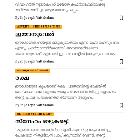
വിവാഹത്തിനുശേഷം ശിമയോൻ കഫർനഹേമിലേക്കു
മാറിത്താമസിച്ചു. അന്ത്രയോസും ഒപ്പം…
By
Fr Joseph Vattakalam
ADVENT
CHRISTMAS TIME
ഇമ്മാനുവേൽ
ഈശോമിശിഹായുടെ മനുഷ്യാവതാരം എന്ന മഹാ രഹസ്യം നാം
എന്നും പ്രാർത്ഥനനിർഭരാരായി അനുസ്മരിക്കേണ്ട
മഹാസത്യമാണ്. എന്നാൽ ഈ ദിനങ്ങളിൽ (മനുഷ്യാ വതാരം…
By
Fr Joseph Vattakalam
നോമ്പുകാല ചിന്തകൾ
രക്ഷ
ഈശോയുടെ കൃപയാണ് രക്ഷ. പത്രോസിന്റെ ഭാഷയിൽ
രക്ഷിക്കപെടാൻ ഒരുവൻ തന്റെ പാപങ്ങൾ മായിച്ചു കളയണം.
തന്റെ പ്രഥമ പ്രഭാഷണത്തിൽത്തന്നെ അദ്ദേഹം…
By
Fr Joseph Vattakalam
BLESSED VIRGIN MARY
സ്നേഹം ഒഴുകട്ടെ!
' എന്തെന്നാൽ അവനിൽ വിശ്വസിക്കുന്ന ഏവനും നശിച്ചു
പോകാതെ നിത്യജീവൻ പ്രാപിക്കുന്നതിന് വേണ്ടി, തന്റെ