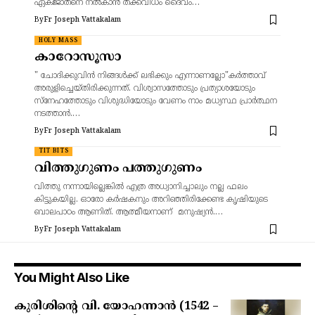
ഏകജാതനെ നൽകാൻ തക്കവിധം ദൈവം…
By
Fr Joseph Vattakalam
HOLY MASS
കാറോസൂസാ
" ചോദിക്കുവിൻ നിങ്ങൾക്ക് ലഭിക്കും എന്നാണല്ലോ"കർത്താവ്
അരുളിച്ചെയ്തിരിക്കുന്നത്. വിശ്വാസത്തോടും പ്രത്യാശയോടും
സ്നേഹത്തോടും വിശുദ്ധിയോടും വേണം നാം മധ്യസ്ഥ പ്രാർത്ഥന
നടത്താൻ.…
By
Fr Joseph Vattakalam
TIT BITS
വിത്തുഗുണം പത്തുഗുണം
വിത്തു നന്നായില്ലെങ്കിൽ എത്ര അധ്വാനിച്ചാലും നല്ല ഫലം
കിട്ടുകയില്ല. ഓരോ കർഷകനും അറിഞ്ഞിരിക്കേണ്ട കൃഷിയുടെ
ബാലപാഠം ആണിത്. ആത്മീയനാണ് മനുഷ്യൻ.…
By
Fr Joseph Vattakalam
You Might Also Like
കുരിശിന്റെ വി. യോഹന്നാൻ (1542 –