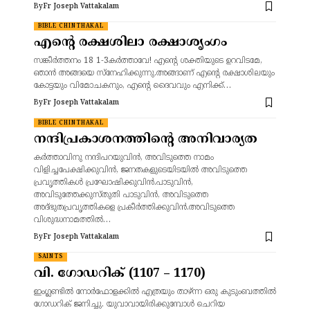
By
Fr Joseph Vattakalam
BIBLE CHINTHAKAL
എന്റെ രക്ഷശിലാ രക്ഷാശൃംഗം
സങ്കീർത്തനം 18 1-3കര്‍ത്താവേ! എന്റെ ശക്തിയുടെ ഉറവിടമേ,
ഞാന്‍ അങ്ങയെ സ്‌നേഹിക്കുന്നു.അങ്ങാണ് എന്റെ രക്ഷാശിലയും
കോട്ടയും വിമോചകനും, എന്റെ ദൈവവും എനിക്ക്…
By
Fr Joseph Vattakalam
BIBLE CHINTHAKAL
നന്ദിപ്രകാശനത്തിന്റെ അനിവാര്യത
കര്‍ത്താവിനു നന്ദിപറയുവിന്‍, അവിടുത്തെ നാമം
വിളിച്ചപേക്ഷിക്കുവിന്‍, ജനതകളുടെയിടയില്‍ അവിടുത്തെ
പ്രവൃത്തികള്‍ പ്രഘോഷിക്കുവിന്‍.പാടുവിന്‍,
അവിടുത്തേക്കുസ്തുതി പാടുവിന്‍, അവിടുത്തെ
അദ്ഭുതപ്രവൃത്തികളെ പ്രകീര്‍ത്തിക്കുവിന്‍.അവിടുത്തെ
വിശുദ്ധനാമത്തില്‍…
By
Fr Joseph Vattakalam
SAINTS
വി. ഗോഡറിക് (1107 – 1170)
ഇംഗ്ലണ്ടിൽ നോർഫോളക്കിൽ എത്രയും താഴ്ന്ന ഒരു കുടുംബത്തിൽ
ഗോഡറിക് ജനിച്ചു. യുവാവായിരിക്കുമ്പോൾ ചെറിയ