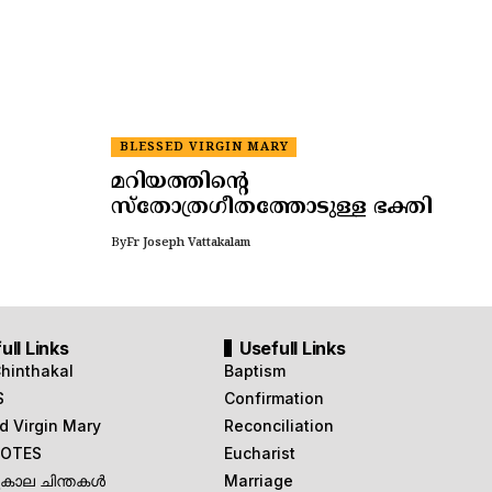
BLESSED VIRGIN MARY
മറിയത്തിന്റെ
സ്തോത്രഗീതത്തോടുള്ള ഭക്തി
By
Fr Joseph Vattakalam
ull Links
Usefull Links
Chinthakal
Baptism
S
Confirmation
d Virgin Mary
Reconciliation
OTES
Eucharist
ുകാല ചിന്തകൾ
Marriage