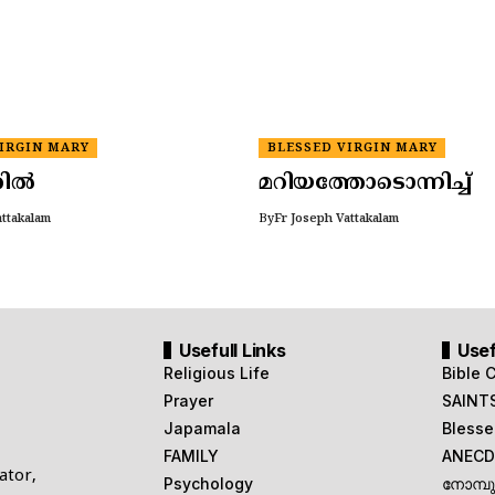
IRGIN MARY
BLESSED VIRGIN MARY
തിൽ
മറിയത്തോടൊന്നിച്ച്
attakalam
By
Fr Joseph Vattakalam
Usefull Links
Usef
Religious Life
Bible 
Prayer
SAINT
Japamala
Blesse
FAMILY
ANECD
ator,
Psychology
നോമ്പ