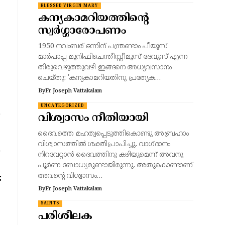
BLESSED VIRGIN MARY
കന്യകാമറിയത്തിന്റെ
സ്വർഗ്ഗാരോപണം
1950 നവംബര് ഒന്നിന് പന്ത്രണ്ടാം പീയൂസ്
മാർപാപ്പ മൂനിഫിചെന്തീസ്സീമൂസ് ദേവൂസ് എന്ന
തിരുവെഴുത്തുവഴി ഇങ്ങനെ അധ്യവസാനം
ചെയ്തു: 'കന്യകാമറിയതിനു പ്രത്യേക…
By
Fr Joseph Vattakalam
UNCATEGORIZED
വിശ്വാസം നീതിയായി
ദൈവത്തെ മഹത്വപ്പെടുത്തികൊണ്ടു അബ്രഹാം
വിശ്വാസത്തിൽ ശക്തിപ്രാപിച്ചു. വാഗ്ദാനം
നിറവേറ്റാൻ ദൈവത്തിനു കഴിയുമെന്ന് അവനു
പൂർണ ബോധ്യമുണ്ടായിരുന്നു. അതുകൊണ്ടാണ്
അവന്റെ വിശ്വാസം…
By
Fr Joseph Vattakalam
SAINTS
പരിശീലക