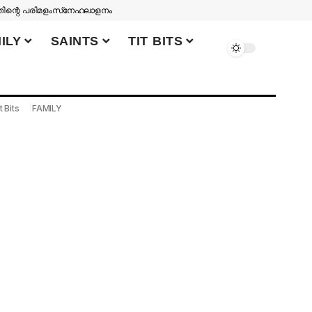
തിന്റെ പരിമളം
സ്‌നേഹലാളനം
ILY
SAINTS
TIT BITS
t Bits
FAMILY