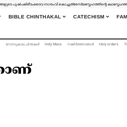
ങളുടെ പുഷ്പകിരീടം
ദൈവ നഗരം
വി കൊച്ചുത്രേസ്യ
സ്നേഹത്തിന്റെ കഥ
സ്നേഹത്
BIBLE CHINTHAKAL
CATECHISM
FAM
S
നോമ്പുകാല ചിന്തകൾ
Holy Mass
സങ്കീർത്തനങ്ങൾ
Holy orders
Ti
താണ്