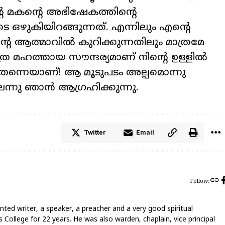
െ മകന്റെ അഭിഷേകത്തിന്റെ
ഒഴുകിയിറങ്ങുന്നത്. എന്നിലും എന്റെ
െ ആത്മാവിൽ കുറിക്കുന്നതിലും മാത്രമേ
ര മഹത്തായ സൗന്ദര്യമാണ് നിന്റെ ഉള്ളിൽ
ന്നെയാണ്! ആ മൂടുപടം അല്പമൊന്നു
െന്നു ഞാൻ ആഗ്രഹിക്കുന്നു.
Twitter
Email
Follow:
nted writer, a speaker, a preacher and a very good spiritual
 College for 22 years. He was also warden, chaplain, vice principal