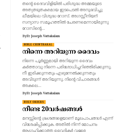
തന്റെ ദൈവവിളിയിൽ പരിശുദ്ധ അമ്മയുടെ
അത്യത്ഭുതകരമായ ഇടപെടൽ അനുഭവിച്ചു
ലീമയിലെ വിശുദ്ധ റോസ്. അഗസ്റ്റീനിയന്
സന്യാസ സമൂഹത്തിൽ ചേരണമെന്നായിരുന്നു
റോസിന്റെ…
By
Fr Joseph Vattakalam
BIBLE CHINTHAKAL
നിന്നെ അറിയുന്ന ദൈവം
നിന്നെ പൂർണ്ണമായി അറിയുന്ന ദൈവം
കർത്താവു നിന്നെ പരിശോധിച്ചറിഞ്ഞിരിക്കുന്നു.
നീ ഇരിക്കുന്നതും എഴുന്നേൽക്കുന്നതും
അവിടുന്ന് അറിയുന്നു. നിന്റെ വിചാരങ്ങൾ
അകലെ…
By
Fr Joseph Vattakalam
HOLY ORDERS
നീണ്ട 20വർഷങ്ങൾ
മനസ്സിന്റെ ഭ്രംശങ്ങളെയാണ് മൂലപാപങ്ങൾ എന്ന്
വിശേഷിപ്പിക്കുക. അതിൽ നിന്ന് മോചനം
ആഗ്രഹിക്കാത്ത വൈദികർ വളരെ