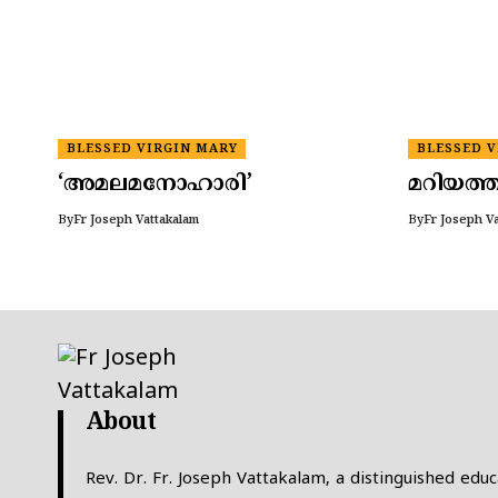
BLESSED VIRGIN MARY
BLESSED V
‘അമലമനോഹാരി’
മറിയത്
By
Fr Joseph Vattakalam
By
Fr Joseph V
About
Rev. Dr. Fr. Joseph Vattakalam, a distinguished educ