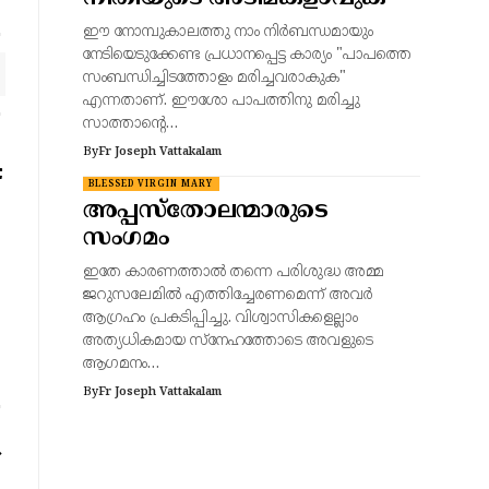
ഈ നോമ്പുകാലത്തു നാം നിർബന്ധമായും
നേടിയെടുക്കേണ്ട പ്രധാനപ്പെട്ട കാര്യം "പാപത്തെ
സംബന്ധിച്ചിടത്തോളം മരിച്ചവരാകുക"
എന്നതാണ്. ഈശോ പാപത്തിനു മരിച്ചു
സാത്താന്റെ…
By
Fr Joseph Vattakalam
BLESSED VIRGIN MARY
അപ്പസ്തോലന്മാരുടെ
സംഗമം
ഇതേ കാരണത്താൽ തന്നെ പരിശുദ്ധ അമ്മ
ജറുസലേമിൽ എത്തിച്ചേരണമെന്ന് അവർ
ആഗ്രഹം പ്രകടിപ്പിച്ചു. വിശ്വാസികളെല്ലാം
അത്യധികമായ സ്നേഹത്തോടെ അവളുടെ
ആഗമനം…
By
Fr Joseph Vattakalam