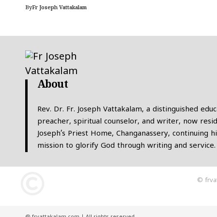
By
Fr Joseph Vattakalam
About
Rev. Dr. Fr. Joseph Vattakalam, a distinguished educ
preacher, spiritual counselor, and writer, now resid
Joseph’s Priest Home, Changanassery, continuing hi
mission to glorify God through writing and service.
© frva
@ frvattakalam.com | All rights reserved