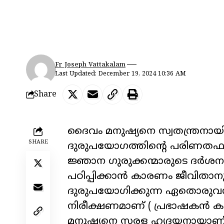
Fr Joseph Vattakalam
Last Updated: December 19, 2024 10:36 AM
Share
ദൈവം മനുഷ്യനെ സ്വതന്ത്രനായി സ
SHARE
ദുരുപയോഗത്തിന്റെ പരിണതഫലമ
ജ്ഞാന ഗുരുക്കന്മാരുടെ ദർശനം(c
പഠിപ്പിക്കാൻ കാരണം ജീവിതാനുഭ
ദുരുപയോഗിക്കുന്ന ഏതൊരുവനും
നിരീക്ഷണമാണ് ( പ്രഭാഷകൻ ക
മനുഷ്യനെ സരള ഹൃദയനായാണ് ( സ