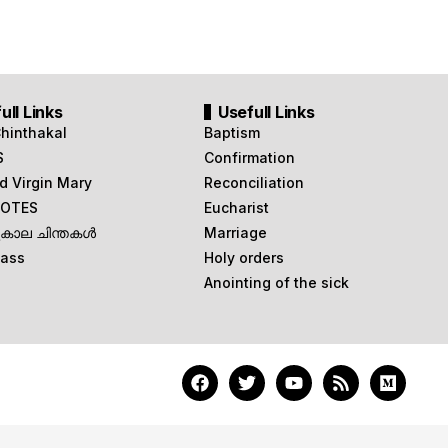
ull Links
Usefull Links
Chinthakal
Baptism
S
Confirmation
d Virgin Mary
Reconciliation
OTES
Eucharist
ുകാല ചിന്തകൾ
Marriage
Mass
Holy orders
Anointing of the sick