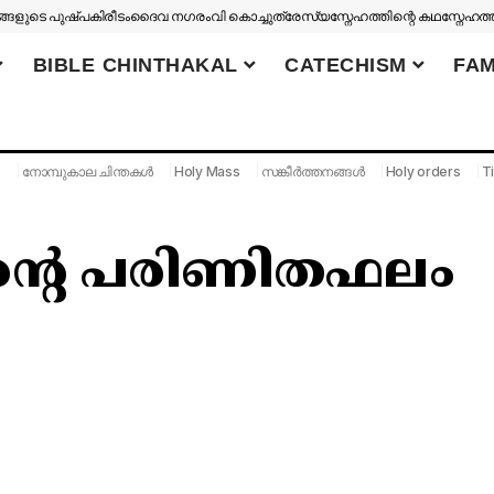
ങളുടെ പുഷ്പകിരീടം
ദൈവ നഗരം
വി കൊച്ചുത്രേസ്യ
സ്നേഹത്തിന്റെ കഥ
സ്നേഹത്
BIBLE CHINTHAKAL
CATECHISM
FAM
S
നോമ്പുകാല ചിന്തകൾ
Holy Mass
സങ്കീർത്തനങ്ങൾ
Holy orders
Ti
ന്റെ പരിണിതഫലം