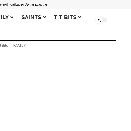
തിന്റെ പരിമളം
സ്‌നേഹലാളനം
ILY
SAINTS
TIT BITS
t Bits
FAMILY