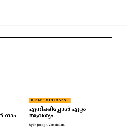
BIBLE CHINTHAKAL
എനിക്കിപ്പോൾ ഏറ്റം
ോൾ നാം
ആവശ്യം
By
Fr Joseph Vattakalam