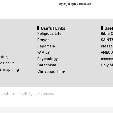
By
Fr Joseph Vattakalam
Usefull Links
Usef
Religious Life
Bible 
Prayer
SAINT
Japamala
Blesse
FAMILY
ANECD
ator,
Psychology
നോമ്പ
es at St.
Catechism
Holy 
s inspiring
Christmas Time
ttakalam.com | All Rights Reserved.