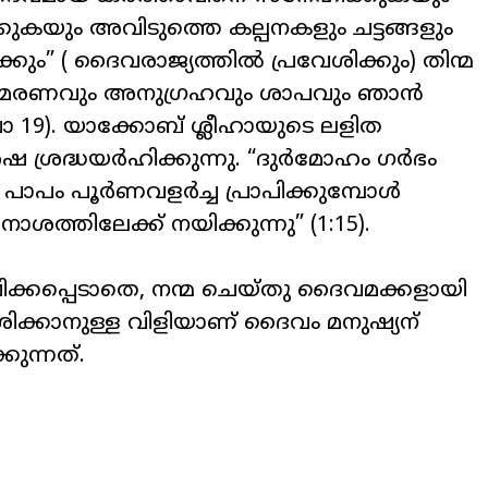
ുകയും അവിടുത്തെ കല്പനകളും ചട്ടങ്ങളും
ും” ( ദൈവരാജ്യത്തിൽ പ്രവേശിക്കും) തിന്മ
ം മരണവും അനുഗ്രഹവും ശാപവും ഞാൻ
ു(വാ 19). യാക്കോബ് ശ്ലീഹായുടെ ലളിത
 ശ്രദ്ധയർഹിക്കുന്നു. “ദുർമോഹം ഗർഭം
നു. പാപം പൂർണവളർച്ച പ്രാപിക്കുമ്പോൾ
നാശത്തിലേക്ക് നയിക്കുന്നു” (1:15).
ക്ഷിക്കപ്പെടാതെ, നന്മ ചെയ്തു ദൈവമക്കളായി
വേശിക്കാനുള്ള വിളിയാണ് ദൈവം മനുഷ്യന്
ുന്നത്.