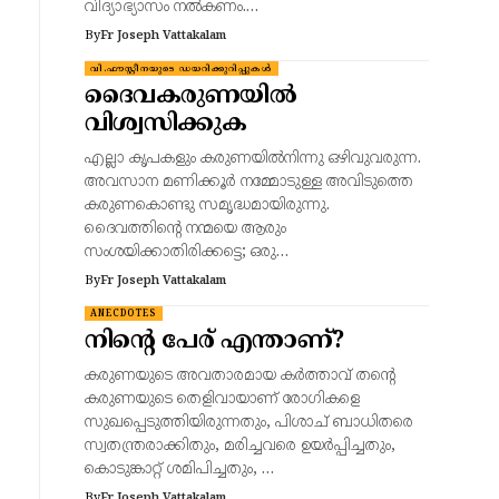
വിദ്യാഭ്യാസം നൽകണം.…
By
Fr Joseph Vattakalam
വി.ഫൗസ്റ്റീനയുടെ ഡയറിക്കുറിപ്പുകൾ
ദൈവകരുണയിൽ
വിശ്വസിക്കുക
എല്ലാ കൃപകളും കരുണയിൽനിന്നു ഒഴിവുവരുന്ന.
അവസാന മണിക്കൂർ നമ്മോടുള്ള അവിടുത്തെ
കരുണകൊണ്ടു സമൃദ്ധമായിരുന്നു.
ദൈവത്തിന്റെ നന്മയെ ആരും
സംശയിക്കാതിരിക്കട്ടെ; ഒരു…
By
Fr Joseph Vattakalam
ANECDOTES
നിന്റെ പേര് എന്താണ്?
കരുണയുടെ അവതാരമായ കർത്താവ് തന്റെ
കരുണയുടെ തെളിവായാണ് രോഗികളെ
സുഖപ്പെടുത്തിയിരുന്നതും, പിശാച് ബാധിതരെ
സ്വതന്ത്രരാക്കിതും, മരിച്ചവരെ ഉയർപ്പിച്ചതും,
കൊടുങ്കാറ്റ് ശമിപിച്ചതും, …
By
Fr Joseph Vattakalam