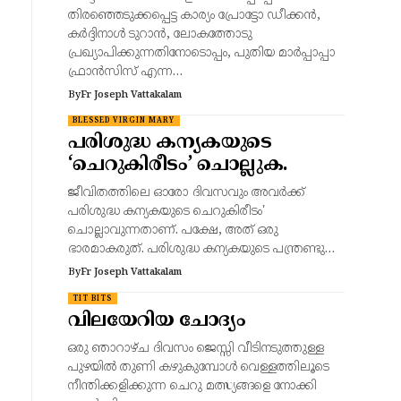
തിരഞ്ഞെടുക്കപ്പെട്ട കാര്യം പ്രോട്ടോ ഡീക്കൻ,
കർദ്ദിനാൾ ടുറാൻ, ലോകത്തോടു
പ്രഖ്യാപിക്കുന്നതിനോടൊപ്പം, പുതിയ മാർപ്പാപ്പാ
ഫ്രാൻസിസ് എന്ന…
By
Fr Joseph Vattakalam
BLESSED VIRGIN MARY
പരിശുദ്ധ കന്യകയുടെ
‘ചെറുകിരീടം’ ചൊല്ലുക.
ജീവിതത്തിലെ ഓരോ ദിവസവും അവർക്ക്
പരിശുദ്ധ കന്യകയുടെ ചെറുകിരീടം'
ചൊല്ലാവുന്നതാണ്. പക്ഷേ, അത് ഒരു
ഭാരമാകരുത്. പരിശുദ്ധ കന്യകയുടെ പന്ത്രണ്ടു…
By
Fr Joseph Vattakalam
TIT BITS
വിലയേറിയ ചോദ്യം
ഒരു ഞാറാഴ്ച ദിവസം ജെസ്സി വീടിനടുത്തുള്ള
പുഴയിൽ തുണി കഴുകുമ്പോൾ വെള്ളത്തിലൂടെ
നീന്തിക്കളിക്കുന്ന ചെറു മത്സ്യങ്ങളെ നോക്കി