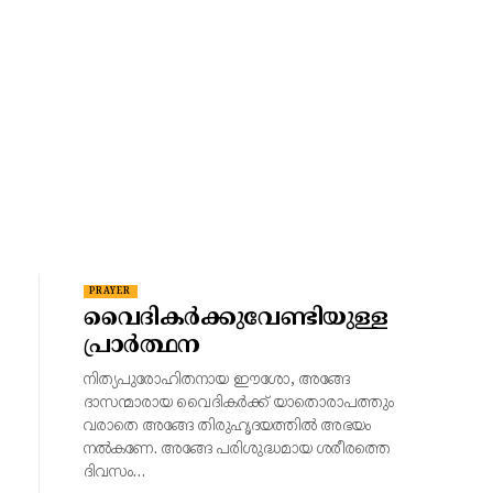
PRAYER
വൈദികർക്കുവേണ്ടിയുള്ള
പ്രാർത്ഥന
നിത്യപുരോഹിതനായ ഈശോ, അങ്ങേ
ദാസന്മാരായ വൈദികർക്ക് യാതൊരാപത്തും
വരാതെ അങ്ങേ തിരുഹൃദയത്തിൽ അഭയം
നൽകണേ. അങ്ങേ പരിശുദ്ധമായ ശരീരത്തെ
ദിവസം…