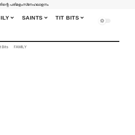
തിന്റെ പരിമളം
സ്‌നേഹലാളനം
ILY
SAINTS
TIT BITS
t Bits
FAMILY