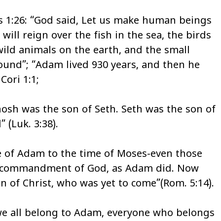
s 1:26: “God said, Let us make human beings
 will reign over the fish in the sea, the birds
e wild animals on the earth, and the small
ound”; “Adam lived 930 years, and then he
Cori 1:1;
osh was the son of Seth. Seth was the son of
(Luk. 3:38).
ie of Adam to the time of Moses-even those
it commandment of God, as Adam did. Now
n of Christ, who was yet to come”(Rom. 5:14).
 we all belong to Adam, everyone who belongs