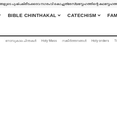
ങളുടെ പുഷ്പകിരീടം
ദൈവ നഗരം
വി കൊച്ചുത്രേസ്യ
സ്നേഹത്തിന്റെ കഥ
സ്നേഹത്
BIBLE CHINTHAKAL
CATECHISM
FAM
S
നോമ്പുകാല ചിന്തകൾ
Holy Mass
സങ്കീർത്തനങ്ങൾ
Holy orders
Ti