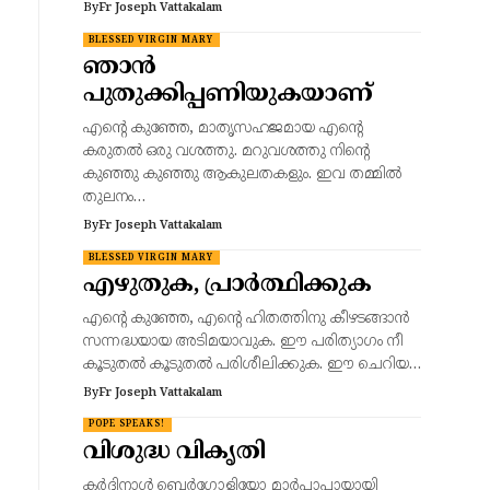
By
Fr Joseph Vattakalam
BLESSED VIRGIN MARY
ഞാൻ
പുതുക്കിപ്പണിയുകയാണ്
എന്റെ കുഞ്ഞേ, മാതൃസഹജമായ എന്റെ
കരുതൽ ഒരു വശത്തു. മറുവശത്തു നിന്റെ
കുഞ്ഞു കുഞ്ഞു ആകുലതകളും. ഇവ തമ്മിൽ
തുലനം…
By
Fr Joseph Vattakalam
BLESSED VIRGIN MARY
എഴുതുക, പ്രാർത്ഥിക്കുക
എന്റെ കുഞ്ഞേ, എന്റെ ഹിതത്തിനു കീഴടങ്ങാൻ
സന്നദ്ധയായ അടിമയാവുക. ഈ പരിത്യാഗം നീ
കൂടുതൽ കൂടുതൽ പരിശീലിക്കുക. ഈ ചെറിയ…
By
Fr Joseph Vattakalam
POPE SPEAKS!
വിശുദ്ധ വികൃതി
കർദ്ദിനാൾ ബെർഗോളിയോ മാർപ്പാപ്പായായി