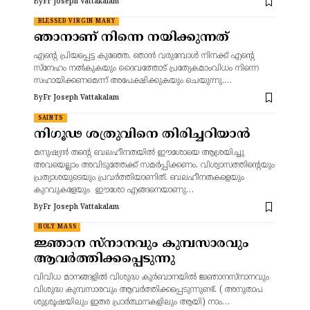
By
Fr Joseph Vattakalam
BLESSED VIRGIN MARY
ഞാനാണ് നിന്നെ നയിക്കുന്നത്
എന്റെ പ്രിയപ്പെട്ട കുഞ്ഞേ, ഞാൻ വരുമ്പോൾ നിനക്ക് എന്റെ
സ്നേഹം നൽകുകയും ദൈവത്തോട് പ്രത്യേകമാംവിധം നിന്നെ
സഹായിക്കണമെന്ന് അപേക്ഷിക്കുകയും ചെയുന്നു.…
By
Fr Joseph Vattakalam
SAINTS
നിഗൂഢ ശത്രുവിനെ തിരിച്ചറിയാൻ
മനുഷ്യൻ തന്റെ ബലഹീനതയിൽ ഈശോയെ ആശ്രയിച്ചു
അവയെല്ലാം അവിടുത്തേക്ക്‌ സമർപ്പിക്കണം. വിശ്വാസത്തിന്റെയും
പ്രത്യാശയുടെയും പ്രവർത്തിയാണിത്. ബലഹീനതകളെയും
കുറവുകളേയും ഈശോ എങ്ങനെയാണു…
By
Fr Joseph Vattakalam
HOLY MASS
ജ്ഞാന സ്നാനവും കുമ്പസാരവും
ആവർത്തിക്കപ്പെടുന്നു
വിവിധ മാനങ്ങളിൽ വിശുദ്ധ കുർബാനയിൽ ജ്ഞാനസ്നാനവും
വിശുദ്ധ കുമ്പസാരവും ആവർത്തിക്കപ്പെടുന്നുണ്ട്. ( അനുതാപ
ശുശ്രൂഷയിലും ഇതര പ്രാർത്ഥനകളിലും ആയി) നാം…