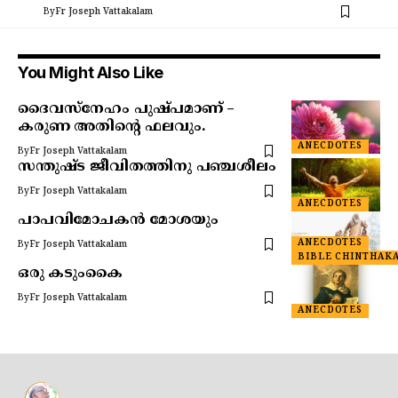
By
Fr Joseph Vattakalam
You Might Also Like
ദൈവസ്നേഹം പുഷ്പമാണ് –
കരുണ അതിന്റെ ഫലവും.
ANECDOTES
By
Fr Joseph Vattakalam
സന്തുഷ്ട ജീവിതത്തിനു പഞ്ചശീലം
By
Fr Joseph Vattakalam
ANECDOTES
പാപവിമോചകൻ മോശയും
ANECDOTES
By
Fr Joseph Vattakalam
BIBLE CHINTHAK
ഒരു കടുംകൈ
By
Fr Joseph Vattakalam
ANECDOTES