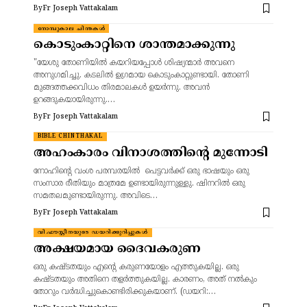
By
Fr Joseph Vattakalam
നോമ്പുകാല ചിന്തകൾ
കൊടുംകാറ്റിനെ ശാന്തമാക്കുന്നു
"യേശു തോണിയിൽ കയറിയപ്പോൾ ശിഷ്യന്മാർ അവനെ
അനുഗമിച്ചു. കടലിൽ ഉഗ്രമായ കൊടുംകാറ്റുണ്ടായി. തോണി
മുങ്ങത്തക്കവിധം തിരമാലകൾ ഉയർന്നു. അവൻ
ഉറങ്ങുകയായിരുന്നു.…
By
Fr Joseph Vattakalam
BIBLE CHINTHAKAL
അഹംകാരം വിനാശത്തിന്റെ മുന്നോടി
നോഹിന്റെ വംശ പരമ്പരയിൽ പെട്ടവർക്ക് ഒരു ഭാഷയും ഒരു
സംസാര രീതിയും മാത്രമേ ഉണ്ടായിരുന്നുള്ളു. ഷിനറിൽ ഒരു
സമതലമുണ്ടായിരുന്നു. അവിടെ…
By
Fr Joseph Vattakalam
വി.ഫൗസ്റ്റീനയുടെ ഡയറിക്കുറിപ്പുകൾ
അക്ഷയമായ ദൈവകരുണ
ഒരു കഷ്ടതയും എന്റെ കരുണയോളം എത്തുകയില്ല. ഒരു
കഷ്ടതയും അതിനെ തളർത്തുകയില്ല. കാരണം, അത് നൽകും
തോറും വർദ്ധിച്ചുകൊണ്ടിരിക്കുകയാണ്. (ഡയറി:…