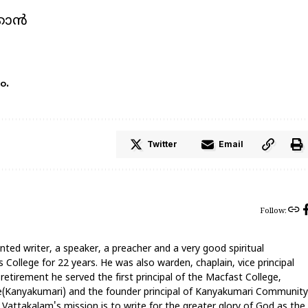
്കാൻ
ം.
Twitter
Email
Follow:
nted writer, a speaker, a preacher and a very good spiritual
 College for 22 years. He was also warden, chaplain, vice principal
 retirement he served the first principal of the Macfast College,
ege(Kanyakumari) and the founder principal of Kanyakumari Community
attakalam's mission is to write for the greater glory of God as the