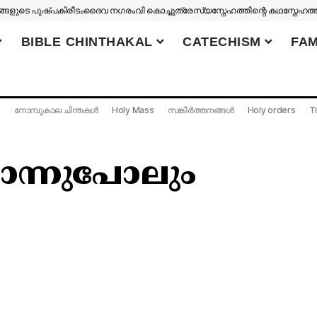
ങളുടെ പുഷ്പകിരീടം
ദൈവ നഗരം
വി കൊച്ചുത്രേസ്യ
സ്നേഹത്തിന്റെ കഥ
സ്നേഹത്
BIBLE CHINTHAKAL
CATECHISM
FAM
S
നോമ്പുകാല ചിന്തകൾ
Holy Mass
സങ്കീർത്തനങ്ങൾ
Holy orders
Ti
ൊന്നുപോലും