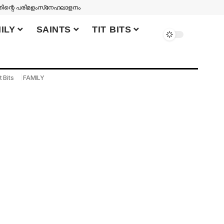
തിന്റെ പരിമളം
സ്‌നേഹലാളനം
ILY
SAINTS
TIT BITS
t Bits
FAMILY