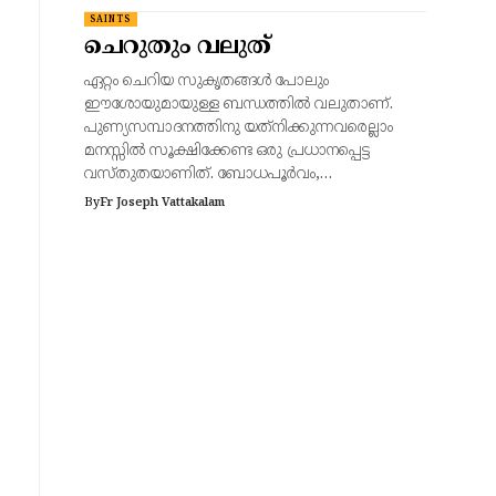
SAINTS
ചെറുതും വലുത്
ഏറ്റം ചെറിയ സുകൃതങ്ങൾ പോലും
ഈശോയുമായുള്ള ബന്ധത്തിൽ വലുതാണ്.
പുണ്യസമ്പാദനത്തിനു യത്‌നിക്കുന്നവരെല്ലാം
മനസ്സിൽ സൂക്ഷിക്കേണ്ട ഒരു പ്രധാനപ്പെട്ട
വസ്തുതയാണിത്. ബോധപൂർവം,…
By
Fr Joseph Vattakalam