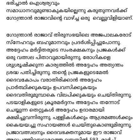
ഭരിച്ചാൽ ഐശ്വര്യവും
സമാധാനവുമുണ്ടാകുകയില്ലെന്നു കരുതുന്നവർക്ക്
ഗോന്ത്രാൻ രാജാവിന്റെ വാഴ്ച്ച ഒരു വെല്ലുവിളിയാണ്.
ഗോന്ത്രാൻ രാജാവ് തിരുസഭയിലെ അജപാലകരോട്
സ്നേഹവും ബഹുമാനവും പ്രദർശിപ്പിച്ചുപോന്നു.
അദ്ദേഹം മർദ്ദിതരുടെ സംരക്ഷകനും പ്രജകൾക്ക്
ഒരു വത്സല പിതാവുമായിരുന്നു. രോഗികളെ
ശുശ്രൂഷിക്കുന്ന കാര്യത്തിൽ അദ്ദേഹം അത്യന്തം
ശ്രദ്ധ പതിച്ചിരുന്നു. തന്റെ പ്രജകളുടെമേൽ
ദൈവകോപം വരാതിരിക്കാൻ അദ്ദേഹം
പ്രാർത്ഥിക്കുകയും ഉപവസിക്കുകയും
ദൈവതിരുമുമ്പാകെ വിലപിക്കുകയും ചെയ്തിരുന്നു.
പടയാളികളുടെ ക്രൂരമർദ്ദനം അദ്ദേഹം തന്നോട്
ചെയ്യുന്ന തെറ്റുകൾ അദ്ദേഹം ഉദാരമായി
ക്ഷമിച്ചുവന്നിരുന്നു. പള്ളികൾക്കും ആശ്രമങ്ങൾക്കും
കൈയയച്ചു സഹായങ്ങൾ ചെയ്തുകൊണ്ടുമിരുന്നു.
പ്രജാവത്സലനും ദൈവഭക്തനുമായ ഈ രാജാവ്