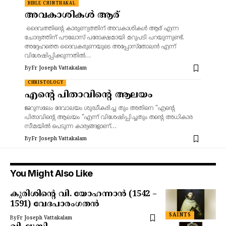
BIBLE CHINTHAKAL
അവകാശികൾ ആര്
ദൈവത്തിന്റെ കാരുണ്യത്തിന് അവകാശികൾ ആര് എന്ന
ചോദ്യത്തിന് പൗലോസ് പരോക്ഷമായി മറുപടി പറയുന്നുണ്ട്.
അദ്ദേഹത്തെ ദൈവകരുണയുടെ അപ്പോസ്തോലൻ എന്ന്
വിശേഷിപ്പിക്കുന്നതിൽ…
By
Fr Joseph Vattakalam
CHRISTOLOGY
എന്റെ പിതാവിന്റെ ആലയം
ജറുസലേം ദേവാലയം ശുദ്ധീകരിച്ച തും അതിനെ "എന്റെ
പിതാവിന്റെ ആലയം "എന്ന് വിശേഷിപ്പിച്ചതും തന്റെ അധികാര
സീമയിൽ പെടുന്ന കാര്യങ്ങളാണ്…
By
Fr Joseph Vattakalam
You Might Also Like
കുരിശിന്റെ വി. യോഹന്നാൻ (1542 –
1591) വേദപാരംഗതൻ
SAINTS
By
Fr Joseph Vattakalam