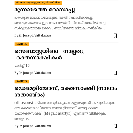
ദിവ്യരഹസ്യങ്ങളുടെ പുഷ്പകിരീടം
മൂന്നാമത്തെ റോസാപ്പൂ
പരിശുദ്ധ ജപമാലയോടുള്ള ഭക്തി സ്ഥാപിക്കപ്പെട്ട
അത്ഭുതകരമായ ഈ സംഭവത്തിന് സീനായ് മലയിൽ വച്ച്
സർവ്വശക്തനായ ദൈവം അവിടുത്തെ നിയമം നൽകിയ…
By
Fr Joseph Vattakalam
SAINTS
സെബാസ്റ്റയിലെ നാല്പതു
രക്തസാക്ഷികൾ
മാർച്ച് 10
By
Fr Joseph Vattakalam
SAINTS
ഡെമെട്രിയോസ്, രക്തസാക്ഷി (നാലാം
ശതാബ്ദം)
വി. ജോർജ് കഴിഞ്ഞാൽ ഗ്രീക്കുകാർ എത്രയുമധികം പൂജിക്കുന്ന
ഒരു രക്തസാക്ഷിയാണ് ഡെമെട്രിയോസ്. അദ്ദേഹത്തെ
മഹാരക്തസാക്ഷി (Megalomartyr) എന്നാണ് വിളിക്കുക.
അദ്ദേഹം…
By
Fr Joseph Vattakalam