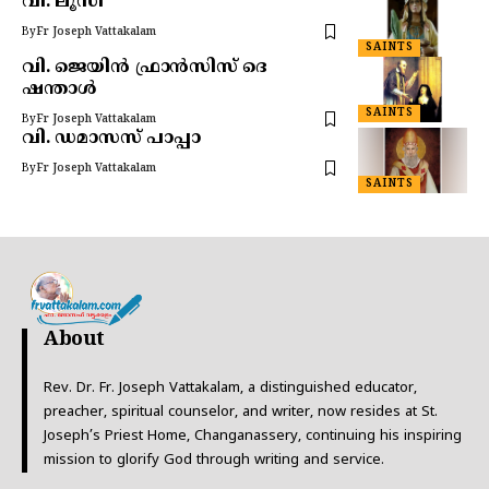
വി. ലൂസി
By
Fr Joseph Vattakalam
SAINTS
വി. ജെയിൻ ഫ്രാൻസിസ് ദെ
ഷന്താൾ
SAINTS
By
Fr Joseph Vattakalam
വി. ഡമാസസ് പാപ്പാ
By
Fr Joseph Vattakalam
SAINTS
About
Rev. Dr. Fr. Joseph Vattakalam, a distinguished educator,
preacher, spiritual counselor, and writer, now resides at St.
Joseph’s Priest Home, Changanassery, continuing his inspiring
mission to glorify God through writing and service.