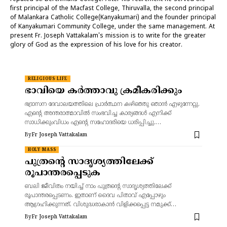
first principal of the Macfast College, Thiruvalla, the second principal
of Malankara Catholic College(Kanyakumari) and the founder principal
of Kanyakumari Community College, under the same management. At
present Fr. Joseph Vattakalam's mission is to write for the greater
glory of God as the expression of his love for his creator.
RELIGIOUS LIFE
ഭാവിയെ കർത്താവു ക്രമീകരിക്കും
ഭദ്രാസന ദേവാലയത്തിലെ പ്രാർത്ഥന കഴിഞ്ഞു ഞാൻ എഴുന്നേറ്റു.
എന്റെ അന്തരാത്മാവിൽ സംഭവിച്ച കാര്യങ്ങൾ എനിക്ക്
സാധിക്കുംവിധം എന്റെ സഹോദരിയെ ധരിപ്പിച്ചു.…
By
Fr Joseph Vattakalam
HOLY MASS
പുത്രന്റെ സാദൃശ്യത്തിലേക്ക്
രൂപാന്തരപ്പെടുക
ബലി ജീവിതം നയിച്ച് നാം പുത്രന്റെ സാദൃശ്യത്തിലേക്ക്
രൂപാന്തരപ്പെടണം. ഇതാണ് ദൈവ പിതാവ് എപ്പോഴും
ആഗ്രഹിക്കുന്നത്. വിശുദ്ധരാകാൻ വിളിക്കപ്പെട്ട നമുക്ക്…
By
Fr Joseph Vattakalam