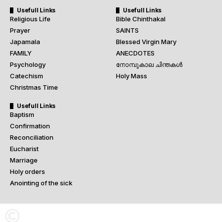
Usefull Links
Usefull Links
Religious Life
Bible Chinthakal
Prayer
SAINTS
Japamala
Blessed Virgin Mary
FAMILY
ANECDOTES
Psychology
നോമ്പുകാല ചിന്തകൾ
Catechism
Holy Mass
Christmas Time
Usefull Links
Baptism
Confirmation
Reconciliation
Eucharist
Marriage
Holy orders
Anointing of the sick