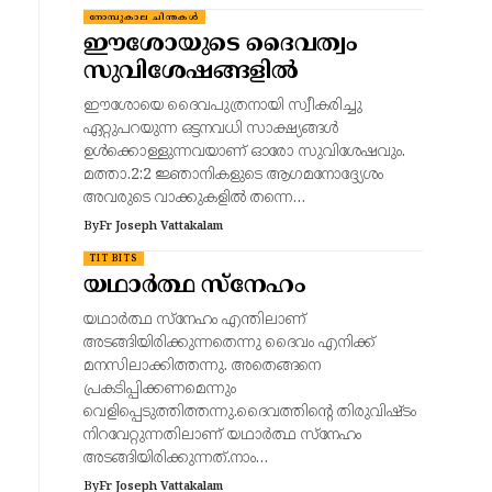
നോമ്പുകാല ചിന്തകൾ
ഈശോയുടെ ദൈവത്വം
സുവിശേഷങ്ങളിൽ
ഈശോയെ ദൈവപുത്രനായി സ്വീകരിച്ചു
ഏറ്റുപറയുന്ന ഒട്ടനവധി സാക്ഷ്യങ്ങൾ
ഉൾക്കൊള്ളുന്നവയാണ് ഓരോ സുവിശേഷവും.
മത്താ.2:2 ജ്ഞാനികളുടെ ആഗമനോദ്ദ്യേശം
അവരുടെ വാക്കുകളിൽ തന്നെ…
By
Fr Joseph Vattakalam
TIT BITS
യഥാർത്ഥ സ്നേഹം
യഥാർത്ഥ സ്നേഹം എന്തിലാണ്
അടങ്ങിയിരിക്കുന്നതെന്നു ദൈവം എനിക്ക്
മനസിലാക്കിത്തന്നു. അതെങ്ങനെ
പ്രകടിപ്പിക്കണമെന്നും
വെളിപ്പെടുത്തിത്തന്നു.ദൈവത്തിന്റെ തിരുവിഷ്ടം
നിറവേറ്റുന്നതിലാണ് യഥാർത്ഥ സ്നേഹം
അടങ്ങിയിരിക്കുന്നത്.നാം…
By
Fr Joseph Vattakalam