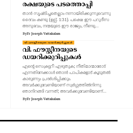
രക്ഷയുടെ പടത്തൊപ്പി
താൻ സൃഷ്ടിച്ചതെല്ലാം നന്നായിരിക്കുന്നുവെന്നു
ദൈവം കണ്ടു (ഉല്പ്. 1:31). പക്ഷെ ഈ പറുദീസ
അനുഭവം, നന്മയുടെ ഈ രാജ്യം, നീണ്ടു…
By
Fr Joseph Vattakalam
വി.ഫൗസ്റ്റീനയുടെ ഡയറിക്കുറിപ്പുകൾ
വി. ഫൗസ്റ്റീനയുടെ
ഡയറിക്കുറിപ്പുകൾ
എന്റെ സെക്രട്ടറീ എഴുതുക; നീതിമാന്മാരോട്
എന്നതിനേക്കാൾ ഞാൻ പാപികളോട് കൂടുതൽ
കാരുണ്യം പ്രദർശിപ്പിക്കും.
അവർക്കുവേണ്ടിയാണ് സ്വർഗ്ഗത്തിൽനിന്നു
ഞാനിറങ്ങി വന്നത്; അവർക്കുവേണ്ടിയാണ്…
By
Fr Joseph Vattakalam