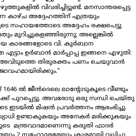
തുകളിൽ വിവരിച്ചിട്ടുണ്ട്. മനസാന്തരപ്പെട്ട
ന കാഴ്ച അദ്ദേഹത്തിന് എത്രയും
ാരുടെ സഹായത്തോടെ അദ്ദേഹം രക്ഷപെട്ടു
ം മുറിച്ചുകളഞ്ഞിരുന്നു; അല്ലെങ്കിൽ
തമായ കാരങ്ങളോടെ വി. കുർബാന
 എട്ടാം ഉർബാൻ മാർപ്പാപ്പ ഇങ്ങനെ എഴുതി:
ിക് അവിടുത്തെ തിരുരക്തം പണം ചെയുവാൻ
്ജാവഹമായിരിക്കും.”
് 1646 ൽ ജീൻദെലെ ലാന്റോടുകൂടെ വീണ്ടും
്ക് പുറപ്പെട്ടു. അവരോടു ഒരു സന്ധി ചെയ്തു
രുടെ ഇടയിൽ മിഷൻ പ്രവർത്തനം ആരംഭിച്ചു.
്യാധി ഉണ്ടാകുകയും അനേകർ മരിക്കുകയും
െ മന്ത്രവാദമാണെന്നു കരുതി ഫാദർ
ും 2 സഹോദരരേയും ക്രൂരമായി വധിച്ചു.