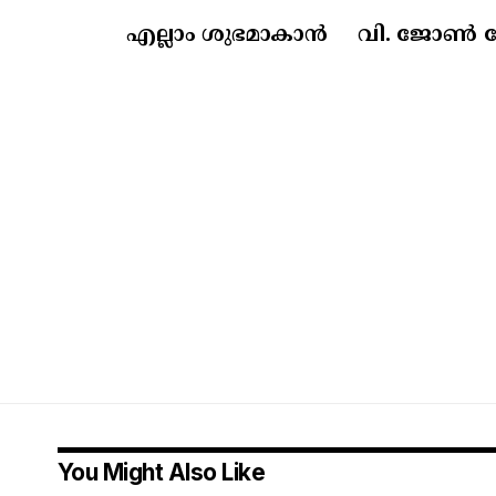
എല്ലാം ശുഭമാകാൻ
വി. ജോൺ ദേ
You Might Also Like