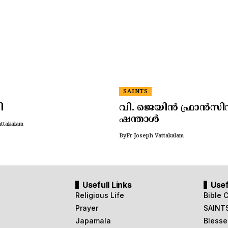
SAINTS
ി
വി. ജെയിൻ ഫ്രാൻസി
ഷന്താൾ
attakalam
By
Fr Joseph Vattakalam
Usefull Links
Usef
Religious Life
Bible 
Prayer
SAINT
Japamala
Blesse