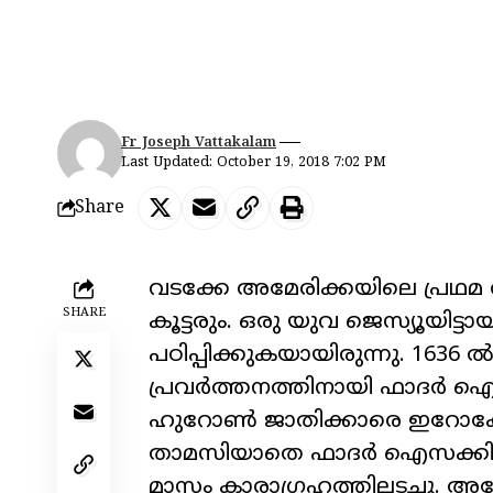
Fr Joseph Vattakalam
Last Updated: October 19, 2018 7:02 PM
Share
വടക്കേ അമേരിക്കയിലെ പ്രഥ
SHARE
കൂട്ടരും. ഒരു യുവ ജെസ്യൂയിട്
പഠിപ്പിക്കുകയായിരുന്നു. 16
പ്രവർത്തനത്തിനായി ഫാദർ ഐസക
ഹുറോൺ ജാതിക്കാരെ ഇറോക്കോയ
താമസിയാതെ ഫാദർ ഐസക്കിനെയ
മാസം കാരാഗ്രഹത്തിലടച്ചു. അദ