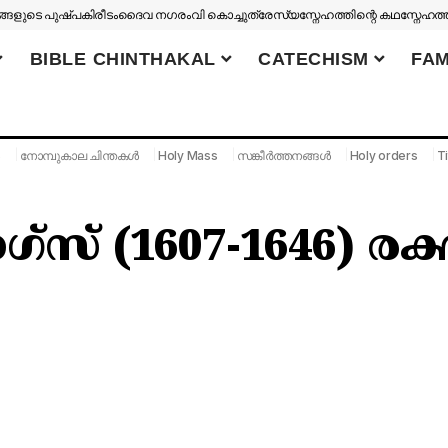
ങളുടെ പുഷ്പകിരീടം
ദൈവ നഗരം
വി കൊച്ചുത്രേസ്യ
സ്നേഹത്തിന്റെ കഥ
സ്നേഹത്
BIBLE CHINTHAKAL
CATECHISM
FAM
S
നോമ്പുകാല ചിന്തകൾ
Holy Mass
സങ്കീർത്തനങ്ങൾ
Holy orders
Ti
് (1607-1646) രക