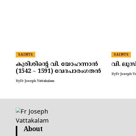
SAINTS
SAINTS
കുരിശിന്റെ വി. യോഹന്നാൻ
വി. ലൂസ
(1542 – 1591) വേദപാരംഗതൻ
By
Fr Joseph V
By
Fr Joseph Vattakalam
About