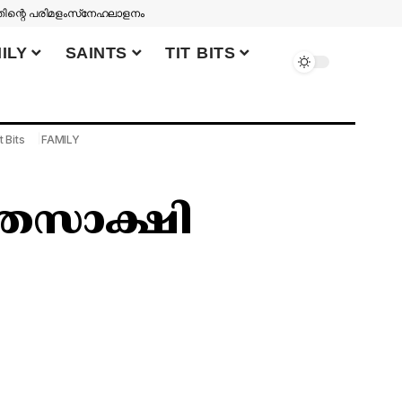
തിന്റെ പരിമളം
സ്‌നേഹലാളനം
ILY
SAINTS
TIT BITS
t Bits
FAMILY
്തസാക്ഷി