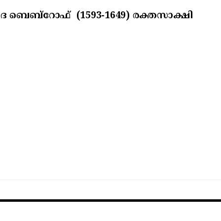
 ബെബ്‌റോഫ് (1593-1649) രക്തസാക്ഷി