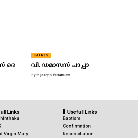
SAINTS
സ് ദെ
വി. ഡമാസസ് പാപ്പാ
By
Fr Joseph Vattakalam
ull Links
Usefull Links
Chinthakal
Baptism
S
Confirmation
d Virgin Mary
Reconciliation