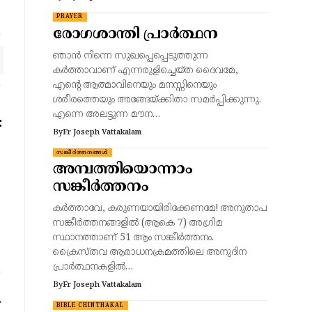
PRAYER
രോഗശാന്തി പ്രാര്‍ത്ഥന
ഞാന്‍ നിന്നെ സുഖപ്പെപ്പെടുത്തുന്ന
കര്‍ത്താവാണ് എന്നരുളിച്ചെയ്ത ദൈവമേ,
എന്‍റെ ആത്മാവിനെയും മനസ്സിനെയും
ശരീരത്തെയും അങ്ങേയ്ക്കിതാ സമര്‍പ്പിക്കുന്നു.
എന്നെ അലട്ടുന്ന മൗന…
By
Fr Joseph Vattakalam
സങ്കീർത്തനങ്ങൾ
അമ്പത്തിയൊന്നാം
സങ്കീർത്തനം
കർത്താവേ, കരുണയായിരിക്കേണമേ! അനുതാപ
സങ്കീർത്തനങ്ങളിൽ (ആകെ 7) അഗ്രിമ
സ്ഥാനത്താണ് 51 ആം സങ്കീർത്തനം.
ക്രൈസ്തവ ആരാധനക്രമത്തിലെ അനുദിന
പ്രാർത്ഥനകളിൽ…
By
Fr Joseph Vattakalam
BIBLE CHINTHAKAL