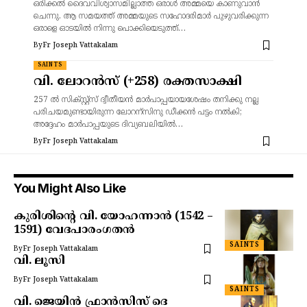
ഒരിക്കൽ ദൈവവിശ്വാസമില്ലാത്ത ഒരാൾ അമ്മയെ കാണുവാൻ
ചെന്നു. ആ സമയത്ത് അമ്മയുടെ സഹോദരിമാർ പുഴുവരിക്കുന്ന
ഒരാളെ ഓടയിൽ നിന്നു പൊക്കിയെടുത്ത്…
By
Fr Joseph Vattakalam
SAINTS
വി. ലോറൻസ് (+258) രക്തസാക്ഷി
257 ൽ സിക്സ്റ്റ്സ് ദ്വീതീയൻ മാർപാപ്പയായശേഷം തനിക്കു നല്ല
പരിചയമുണ്ടായിരുന്ന ലോറന്സിനു ഡീക്കൻ പട്ടം നൽകി;
അദ്ദേഹം മാർപാപ്പയുടെ ദിവ്യബലിയിൽ…
By
Fr Joseph Vattakalam
You Might Also Like
കുരിശിന്റെ വി. യോഹന്നാൻ (1542 –
1591) വേദപാരംഗതൻ
SAINTS
By
Fr Joseph Vattakalam
വി. ലൂസി
By
Fr Joseph Vattakalam
SAINTS
വി. ജെയിൻ ഫ്രാൻസിസ് ദെ