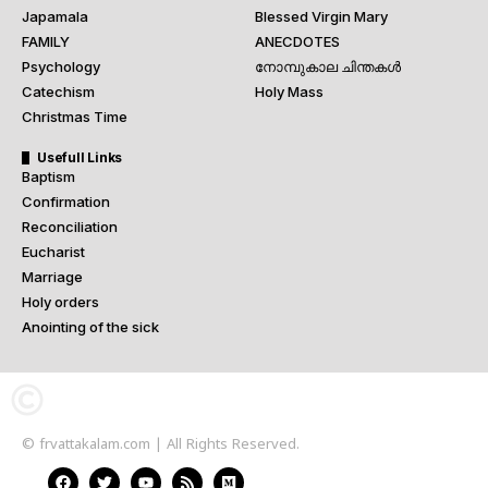
Japamala
Blessed Virgin Mary
FAMILY
ANECDOTES
Psychology
നോമ്പുകാല ചിന്തകൾ
Catechism
Holy Mass
Christmas Time
Usefull Links
Baptism
Confirmation
Reconciliation
Eucharist
Marriage
Holy orders
Anointing of the sick
© frvattakalam.com | All Rights Reserved.