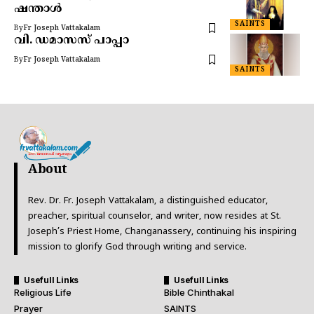
ഷന്താൾ
SAINTS
By
Fr Joseph Vattakalam
വി. ഡമാസസ് പാപ്പാ
By
Fr Joseph Vattakalam
SAINTS
About
Rev. Dr. Fr. Joseph Vattakalam, a distinguished educator,
preacher, spiritual counselor, and writer, now resides at St.
Joseph’s Priest Home, Changanassery, continuing his inspiring
mission to glorify God through writing and service.
Usefull Links
Usefull Links
Religious Life
Bible Chinthakal
Prayer
SAINTS