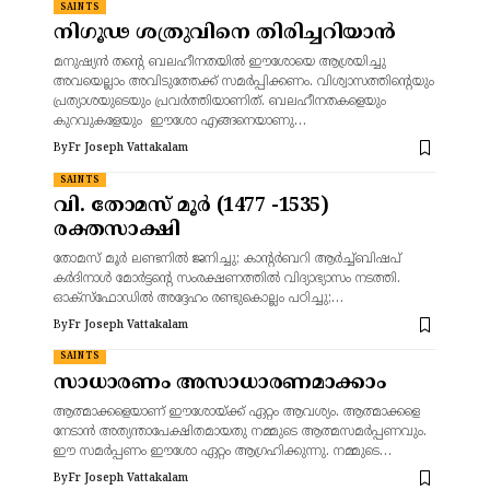
SAINTS
നിഗൂഢ ശത്രുവിനെ തിരിച്ചറിയാൻ
മനുഷ്യൻ തന്റെ ബലഹീനതയിൽ ഈശോയെ ആശ്രയിച്ചു
അവയെല്ലാം അവിടുത്തേക്ക്‌ സമർപ്പിക്കണം. വിശ്വാസത്തിന്റെയും
പ്രത്യാശയുടെയും പ്രവർത്തിയാണിത്. ബലഹീനതകളെയും
കുറവുകളേയും ഈശോ എങ്ങനെയാണു…
By
Fr Joseph Vattakalam
SAINTS
വി. തോമസ് മൂർ (1477 -1535)
രക്തസാക്ഷി
തോമസ് മൂർ ലണ്ടനിൽ ജനിച്ചു; കാന്റർബറി ആർച്ച്ബിഷപ്
കർദിനാൾ മോർട്ടന്റെ സംരക്ഷണത്തിൽ വിദ്യാഭ്യാസം നടത്തി.
ഓക്‌സ്‌ഫോഡിൽ അദ്ദേഹം രണ്ടുകൊല്ലം പഠിച്ചു;…
By
Fr Joseph Vattakalam
SAINTS
സാധാരണം അസാധാരണമാക്കാം
ആത്മാക്കളെയാണ് ഈശോയ്ക്ക് ഏറ്റം ആവശ്യം. ആത്മാക്കളെ
നേടാൻ അത്യന്താപേക്ഷിതമായതു നമ്മുടെ ആത്മസമർപ്പണവും.
ഈ സമർപ്പണം ഈശോ ഏറ്റം ആഗ്രഹിക്കുന്നു. നമ്മുടെ…
By
Fr Joseph Vattakalam