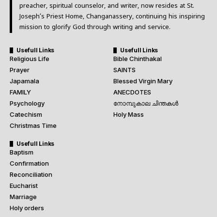
preacher, spiritual counselor, and writer, now resides at St.
Joseph’s Priest Home, Changanassery, continuing his inspiring
mission to glorify God through writing and service.
Usefull Links
Usefull Links
Religious Life
Bible Chinthakal
Prayer
SAINTS
Japamala
Blessed Virgin Mary
FAMILY
ANECDOTES
Psychology
നോമ്പുകാല ചിന്തകൾ
Catechism
Holy Mass
Christmas Time
Usefull Links
Baptism
Confirmation
Reconciliation
Eucharist
Marriage
Holy orders