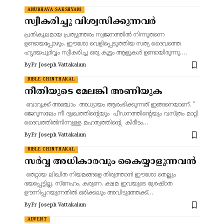
ANUBHAVA SAKSHYAM
സ്വീകരിച്ചു വിശ്വസിക്കുന്നവർ
പ്രതികൂലമായ പ്രത്യുത്തരം സ്വജനത്തിൽ നിന്നുതന്നെ
ഉണ്ടായപ്പോഴും, ഈശോ വെളിപ്പെടുത്തിയ സത്യ ദൈവത്തെ
ഹൃദയപൂർവ്വം സ്വീകരിച്ച ഒരു കൂട്ടം ആളുകൾ ഉണ്ടായിരുന്നു.…
By
Fr Joseph Vattakalam
BIBLE CHINTHAKAL
നീതിയുടെ മേലങ്കി അണിയുക
ബാറൂക്ക് അഞ്ചാം അധ്യായം ആരംഭിക്കുന്നത് ഇങ്ങനെയാണ്. "
ജെറുസലേം നീ ദുഃഖത്തിന്റെയും പീഡനത്തിന്റെയും വസ്ത്രം മാറ്റി
ദൈവത്തിൽനിന്നുള്ള മഹത്വത്തിന്റെ കിരീടം…
By
Fr Joseph Vattakalam
BIBLE CHINTHAKAL
സർവ്വ അധികാരവും കൈയ്യാളുന്നവൻ
തെറ്റായ ലിഖിത നിയമങ്ങളെ തിരുത്താൻ ഈശോ തെല്ലും
ഭയപ്പെട്ടില്ല. സ്നേഹം, കരുണ, ക്ഷമ ഇവയുടെ ശ്രേഷ്ഠത
ഊന്നിപ്പറയുന്നതിൽ ഒരിക്കലും അവിടുത്തേക്ക്…
By
Fr Joseph Vattakalam
ADVENT