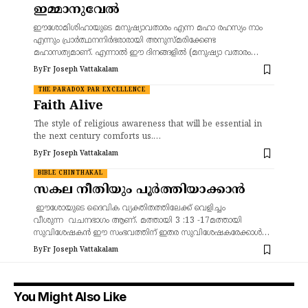
ഇമ്മാനുവേൽ
ഈശോമിശിഹായുടെ മനുഷ്യാവതാരം എന്ന മഹാ രഹസ്യം നാം
എന്നും പ്രാർത്ഥനനിർഭരാരായി അനുസ്മരിക്കേണ്ട
മഹാസത്യമാണ്. എന്നാൽ ഈ ദിനങ്ങളിൽ (മനുഷ്യാ വതാരം…
By
Fr Joseph Vattakalam
THE PARADOX PAR EXCELLENCE
Faith Alive
The style of religious awareness that will be essential in
the next century comforts us.…
By
Fr Joseph Vattakalam
BIBLE CHINTHAKAL
സകല നീതിയും പൂർത്തിയാക്കാൻ
ഈശോയുടെ ദൈവിക വ്യക്തിതത്തിലേക്ക് വെളിച്ചം
വീശുന്ന വചനഭാഗം ആണ്. മത്തായി 3 :13 -17മത്തായി
സുവിശേഷകൻ ഈ സംഭവത്തിന് ഇതര സുവിശേഷകരേക്കാൾ…
By
Fr Joseph Vattakalam
You Might Also Like