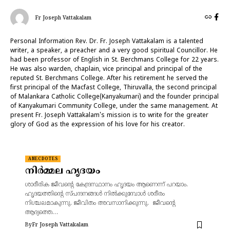
Fr Joseph Vattakalam
Personal Information Rev. Dr. Fr. Joseph Vattakalam is a talented
writer, a speaker, a preacher and a very good spiritual Councillor. He
had been professor of English in St. Berchmans College for 22 years.
He was also warden, chaplain, vice principal and principal of the
reputed St. Berchmans College. After his retirement he served the
first principal of the Macfast College, Thiruvalla, the second principal
of Malankara Catholic College(Kanyakumari) and the founder principal
of Kanyakumari Community College, under the same management. At
present Fr. Joseph Vattakalam's mission is to write for the greater
glory of God as the expression of his love for his creator.
ANECDOTES
നിർമ്മല ഹൃദയം
ശാരീരിക ജീവന്റെ കേന്ദ്രസ്ഥാനം ഹൃദയം ആണെന്ന് പറയാം.
ഹൃദയത്തിന്റെ സ്പന്ദനങ്ങൾ നിൽക്കുമ്പോൾ ശരീരം
നിശ്ചലമാകുന്നു. ജീവിതം അവസാനിക്കുന്നു. ജീവന്റെ
ആദ്യത്തെ…
By
Fr Joseph Vattakalam