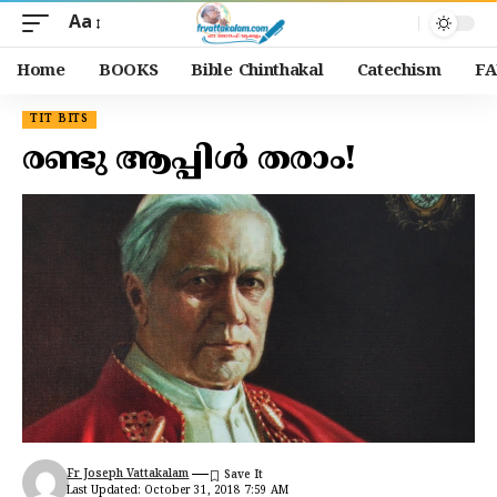
Aa
Home
BOOKS
Bible Chinthakal
Catechism
FA
TIT BITS
രണ്ടു ആപ്പിൾ തരാം!
Fr Joseph Vattakalam
Last Updated: October 31, 2018 7:59 AM