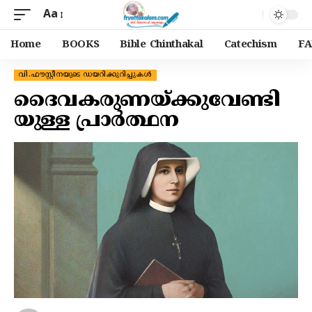
Aa
Home
BOOKS
Bible Chinthakal
Catechism
FA
വി.ഫൗസ്റ്റീനയുടെ ഡയറിക്കുറിപ്പുകൾ
ദൈവകരുണയ്ക്കുവേണ്ടി
യുള്ള പ്രാർത്ഥന