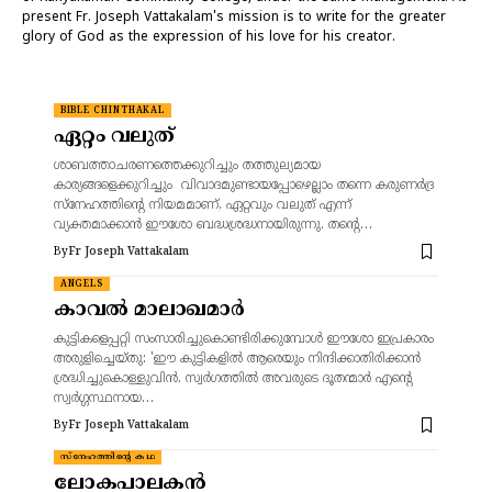
present Fr. Joseph Vattakalam's mission is to write for the greater
glory of God as the expression of his love for his creator.
BIBLE CHINTHAKAL
ഏറ്റം വലുത്
ശാബത്താചരണത്തെക്കുറിച്ചും തത്തുല്യമായ
കാര്യങ്ങളെക്കുറിച്ചും വിവാദമുണ്ടായപ്പോഴെല്ലാം തന്നെ കരുണർദ്ര
സ്നേഹത്തിന്റെ നിയമമാണ്, ഏറ്റവും വലുത് എന്ന്
വ്യക്തമാക്കാൻ ഈശോ ബദ്ധശ്രദ്ധനായിരുന്നു. തന്റെ…
By
Fr Joseph Vattakalam
ANGELS
കാവൽ മാലാഖമാർ
കുട്ടികളെപ്പറ്റി സംസാരിച്ചുകൊണ്ടിരിക്കുമ്പോൾ ഈശോ ഇപ്രകാരം
അരുളിച്ചെയ്തു: 'ഈ കുട്ടികളിൽ ആരെയും നിന്ദിക്കാതിരിക്കാൻ
ശ്രദ്ധിച്ചുകൊള്ളുവിൻ. സ്വർഗത്തിൽ അവരുടെ ദൂതന്മാർ എന്റെ
സ്വർഗ്ഗസ്ഥനായ…
By
Fr Joseph Vattakalam
സ്നേഹത്തിന്റെ കഥ
ലോകപാലകൻ