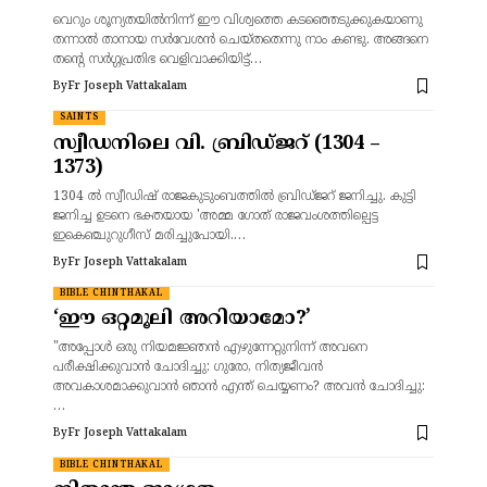
വെറും ശൂന്യതയിൽനിന്ന് ഈ വിശ്വത്തെ കടഞ്ഞെടുക്കുകയാണു
തന്നാൽ താനായ സർവേശൻ ചെയ്തതെന്നു നാം കണ്ടു. അങ്ങനെ
തന്റെ സർഗ്ഗപ്രതിഭ വെളിവാക്കിയിട്ട്…
By
Fr Joseph Vattakalam
SAINTS
സ്വീഡനിലെ വി. ബ്രിഡ്‌ജറ് (1304 –
1373)
1304 ൽ സ്വീഡിഷ് രാജകുടുംബത്തിൽ ബ്രിഡ്‌ജറ് ജനിച്ചു. കുട്ടി
ജനിച്ച ഉടനെ ഭക്തയായ 'അമ്മ ഗോത് രാജവംശത്തില്പെട്ട
ഇകെഞ്ചുറുഗീസ്‌ മരിച്ചുപോയി.…
By
Fr Joseph Vattakalam
BIBLE CHINTHAKAL
‘ഈ ഒറ്റമൂലി അറിയാമോ?’
"അപ്പോൾ ഒരു നിയമജ്ഞൻ എഴുന്നേറ്റുനിന്ന് അവനെ
പരീക്ഷിക്കുവാൻ ചോദിച്ചു: ഗുരോ, നിത്യജീവൻ
അവകാശമാക്കുവാൻ ഞാൻ എന്ത് ചെയ്യണം? അവൻ ചോദിച്ചു:
…
By
Fr Joseph Vattakalam
BIBLE CHINTHAKAL