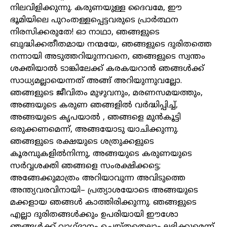
നിലവിളിക്കുന്നു
.
കരുണയുള്ള
ദൈവമേ
,
ഈ
ഭൂമിയിലെ
പുറംതള്ളപ്പെട്ടവരുടെ
പ്രാർത്ഥന
നിരസിക്കരുതേ
!
ഓ
നാഥാ
,
ഞങ്ങളുടെ
ബുദ്ധിക്കതീതമായ
നന്മയേ
,
ഞങ്ങളുടെ
ദുരിതത്തെ
നന്നായി
അടുത്തറിയുന്നവനെ
,
ഞങ്ങളുടെ
സ്വന്തം
ശക്തിയാൽ
ടാങ്കിലേക്ക്
കരകയറാൻ
ഞങ്ങൾക്ക്
സാധ്യമല്ലായെന്നത്
അങ്ങ്
അറിയുന്നുവല്ലോ
.
ഞങ്ങളുടെ
ജീവിതം
മുഴുവനും
,
മരണസമയത്തും
,
അങ്ങയുടെ
കരുണ
ഞങ്ങളിൽ
വർദ്ധിപ്പിച്ച്
,
അങ്ങയുടെ
കൃപയാൽ
,
ഞങ്ങളെ
മുൻകൂട്ടി
ഒരുക്കണമെന്ന്
,
അങ്ങയോടു
യാചിക്കുന്നു
.
ഞങ്ങളുടെ
രക്ഷയുടെ
ശത്രുക്കളുടെ
കൂരമ്പുകളിൽനിന്നു
,
അങ്ങയുടെ
കരുണയുടെ
സർവ്വശക്തി
ഞങ്ങളെ
സംരക്ഷിക്കട്ടെ
;
അങ്ങേക്കുമാത്രം
അറിയാവുന്ന
അവിടുത്തെ
അന്ത്യവരവിനായി
–
പ്രത്യാശയോടെ
അങ്ങയുടെ
മക്കളായ
ഞങ്ങൾ
കാത്തിരിക്കുന്നു
.
ഞങ്ങളുടെ
എല്ലാ
ദുരിതങ്ങൾക്കും
ഉപരിയായി
ഈശോ