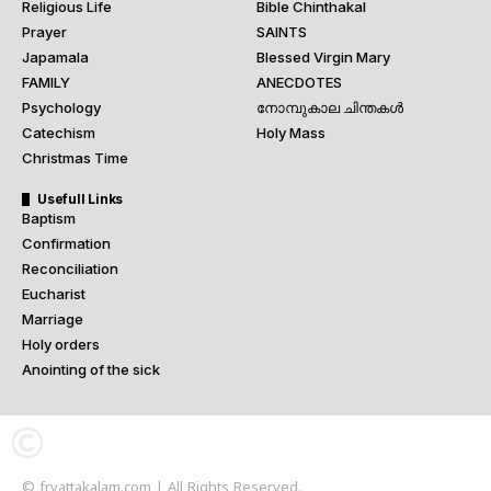
Religious Life
Bible Chinthakal
Prayer
SAINTS
Japamala
Blessed Virgin Mary
FAMILY
ANECDOTES
Psychology
നോമ്പുകാല ചിന്തകൾ
Catechism
Holy Mass
Christmas Time
Usefull Links
Baptism
Confirmation
Reconciliation
Eucharist
Marriage
Holy orders
Anointing of the sick
© frvattakalam.com | All Rights Reserved.