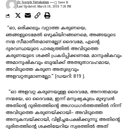
Fr Joseph Vattakalam
Last Updated: March 18, 2018 7:28 PM
“
ഓ
,
ഒരിക്കലും
വറ്റാത്ത
കരുണയെ
,
ഞങ്ങളുടെമേൽ
ഒഴുകിയിറങ്ങണമെ
,
അങ്ങയുടെ
നന്മ
സീമാതീതമാണല്ലോ
!
ദൈവമേ
,
എന്റെ
ദുരവസ്ഥയുടെ
പാരമ്യത്തിൽ
അവിടുത്തെ
കരുണയുടെ
ശക്തി
പ്രകടിപ്പിക്കണമേ
.
മാനുഷികവും
അമാനുഷികവും
ബുദ്ധിക്ക്
അത്ഭുതാവഹമായ
,
അവിടുത്തെ
കരുണ
അതുല്യവും
അളവറ്റതുമാണല്ലോ
.” (
ഡയറി
: 819 ).
“
ഓ
അളവറ്റ
കരുണയുള്ള
ദൈവമേ
,
അനന്തമായ
നന്മയേ
,
ഓ
ദൈവമേ
,
ഇന്ന്
മനുഷ്യകുലം
മുഴുവൻ
അതിന്റെ
ദുരിതത്തിന്റെ
അഗാധഗർത്തത്തിൽ
നിന്ന്
അവിടുത്തെ
കരുണയ്ക്കായി
–
അവിടുത്തെ
അനുകമ്പയ്ക്കായി
,
വിളിച്ചപേക്ഷിക്കുന്നു
;
അതിന്റെ
ദുരിതത്തിന്റെ
ശക്തിയേറിയ
സ്വരത്തിൽ
അത്