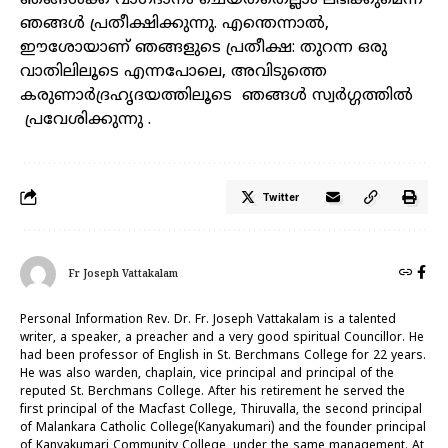
ഞങ്ങൾക്ക്
വാഗ്ദാനം
ചെയ്തതെല്ലാം
ലഭിക്കുമെന്ന്
ഞങ്ങൾ
പ്രതീക്ഷിക്കുന്നു
.
എന്തെന്നാൽ
,
ഈശോയാണ്
ഞങ്ങളുടെ
പ്രതീക്ഷ
:
തുറന്ന
ഒരു
വാതിലിലൂടെ
എന്നപോലെ
,
അവിടുത്തെ
കരുണാർദ്രഹൃദയത്തിലൂടെ
ഞങ്ങൾ
സ്വർഗ്ഗത്തിൽ
പ്രവേശിക്കുന്നു
.
Twitter
Fr Joseph Vattakalam
Personal Information Rev. Dr. Fr. Joseph Vattakalam is a talented
writer, a speaker, a preacher and a very good spiritual Councillor. He
had been professor of English in St. Berchmans College for 22 years.
He was also warden, chaplain, vice principal and principal of the
reputed St. Berchmans College. After his retirement he served the
first principal of the Macfast College, Thiruvalla, the second principal
of Malankara Catholic College(Kanyakumari) and the founder principal
of Kanyakumari Community College, under the same management. At