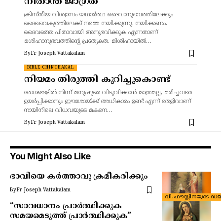
നിതാന്ത ജാഗ്രത
ക്രിസ്തീയ വിശ്വാസം യഥാർത്ഥ ദൈവാനുഭവത്തിലേക്കും
ദൈവൈക്യത്തിലേക്ക് നമ്മെ നയിക്കുന്നു, നയിക്കണം.
ദൈവത്തെ പിതാവായി അനുഭവിക്കുക എന്നതാണ്
മശിഹാനുഭവത്തിന്റെ പ്രത്യേകത. മിശിഹായിൽ…
By
Fr Joseph Vattakalam
BIBLE CHINTHAKAL
നിയമം തിരുത്തി കുറിച്ചുകൊണ്ട്
രോഗങ്ങളിൽ നിന്ന് മനുഷ്യരെ വിടുവിക്കാൻ മാത്രമല്ല, മരിച്ചവരെ
ഉയർപ്പിക്കാനും ഈശോയ്ക്ക് അധികാരം ഉണ്ട് എന്ന് തെളിവാണ്
നായിനിലെ വിധവയുടെ മകനെ…
By
Fr Joseph Vattakalam
You Might Also Like
ഭാവിയെ കർത്താവു ക്രമീകരിക്കും
By
Fr Joseph Vattakalam
വി.ഫൗസ്റ്റീനയുടെ ഡയ
“സാവധാനം പ്രാർത്ഥിക്കുക
സമയമെടുത്ത് പ്രാർത്ഥിക്കുക”