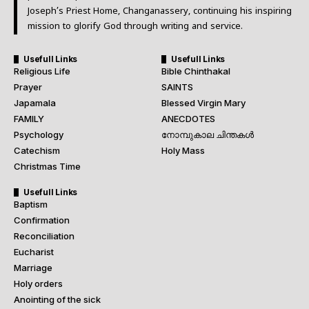
Joseph’s Priest Home, Changanassery, continuing his inspiring
mission to glorify God through writing and service.
Usefull Links
Usefull Links
Religious Life
Bible Chinthakal
Prayer
SAINTS
Japamala
Blessed Virgin Mary
FAMILY
ANECDOTES
Psychology
നോമ്പുകാല ചിന്തകൾ
Catechism
Holy Mass
Christmas Time
Usefull Links
Baptism
Confirmation
Reconciliation
Eucharist
Marriage
Holy orders
Anointing of the sick