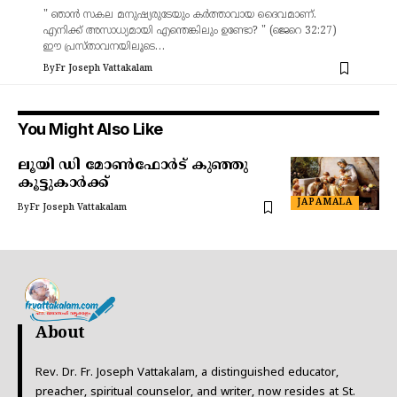
" ഞാൻ സകല മനുഷ്യരുടേയും കർത്താവായ ദൈവമാണ്.
എനിക്ക് അസാധ്യമായി എന്തെങ്കിലും ഉണ്ടോ? " (ജെറെ 32:27)
ഈ പ്രസ്താവനയിലൂടെ…
By
Fr Joseph Vattakalam
You Might Also Like
ലൂയി ഡി മോൺഫോർട് കുഞ്ഞു
കൂട്ടുകാർക്ക്
JAPAMALA
By
Fr Joseph Vattakalam
About
Rev. Dr. Fr. Joseph Vattakalam, a distinguished educator,
preacher, spiritual counselor, and writer, now resides at St.