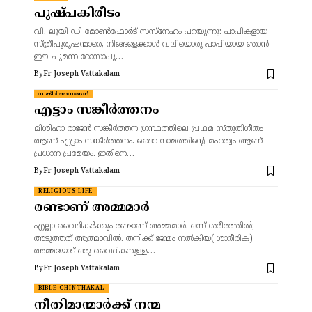
പുഷ്പകിരീടം
വി. ലൂയി ഡി മോൺഫോർട് സസ്നേഹം പറയുന്നു: പാപികളായ
സ്ത്രീപുരുഷന്മാരെ, നിങ്ങളെക്കാൾ വലിയൊരു പാപിയായ ഞാൻ
ഈ ചുമന്ന റോസാപൂ…
By
Fr Joseph Vattakalam
സങ്കീർത്തനങ്ങൾ
എട്ടാം സങ്കീർത്തനം
മിശിഹാ രാജൻ സങ്കീർത്തന ഗ്രന്ഥത്തിലെ പ്രഥമ സ്തുതിഗീതം
ആണ് എട്ടാം സങ്കീർത്തനം. ദൈവനാമത്തിന്റെ മഹത്വം ആണ്
പ്രധാന പ്രമേയം. ഇതിനെ…
By
Fr Joseph Vattakalam
RELIGIOUS LIFE
രണ്ടാണ് അമ്മമാർ
എല്ലാ വൈദികർക്കും രണ്ടാണ് അമ്മമാർ. ഒന്ന് ശരീരത്തിൽ;
അടുത്തത് ആത്മാവിൽ. തനിക്ക് ജന്മം നൽകിയ( ശാരീരിക)
അമ്മയോട് ഒരു വൈദികനുള്ള…
By
Fr Joseph Vattakalam
BIBLE CHINTHAKAL
നീതിമാന്മാർക്ക് നന്മ