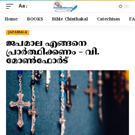
Aa
Home
BOOKS
Bible Chinthakal
Catechism
FA
JAPAMALA
ജപമാല എങ്ങനെ
പ്രാർത്ഥിക്കണം – വി.
മോൺഫോർട്