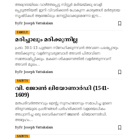
അഗ്രെദായിലെ വാഴ്ത്തപ്പെട്ട സിസ്റ്റർ മരിയയ്ക്കു വെളി
പ്പെടുത്തിയത്: ഇനി വിവരിക്കാൻ പോകുന്ന കാര്യങ്ങൾ മർത്യരായ
സൃഷ്ടികൾ ആരെങ്കിലും മനസ്സിലാക്കുമെന്നോ ഈ…
By
Fr Joseph Vattakalam
FAMILY
മരിച്ചാലും മരിക്കുന്നില്ല
പ്രഭാ. 30:1-13 പുത്രനെ സ്‌നേഹിക്കുന്നവന്‍ അവനെ പലപ്പോഴും
അടിക്കുന്നു; വളര്‍ന്നുവരുമ്പോള്‍ അവന്‍ പിതാവിനെ
സന്തോഷിപ്പിക്കും. മകനെ ശിക്ഷണത്തില്‍ വളര്‍ത്തുന്നവന്
അവന്‍ മൂലം…
By
Fr Joseph Vattakalam
SAINTS
വി. ജോൺ ലിയോണാർഡി (1541-
1609)
മതപരിവർത്തനവും ട്രെന്റു സുനഹദോസും സമാപിച്ച ഉടനെ
തിരുസഭയുടെ പ്രശ്നങ്ങൾ പരിഹരിക്കാൻ വളരെയധികം
അധ്വാനിച്ച ഒരു വൈദികനാണ് ജോൺ ലിയോണാർഡി.
അദ്ദേഹം…
By
Fr Joseph Vattakalam
SAINTS