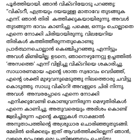
പൂർത്തിയായി. ഞാൻ വിക്ടറിയോടു പറഞ്ഞു:
“വിക്ടറീ
,
എത്രയും ദയയുള്ള മാതാവേ തുടങ്ങുക
എന്ന്. ഞാൻ തിരി കത്തിക്കുകയായിരുന്നു. അവൾ
തുടങ്ങുന്ന ഭാവം കാണിച്ചു. പക്ഷെ
,
ഒന്നും ചൊല്ലാതെ
എന്നെ നോക്കി ചിരിയായിരുന്നു. വിലയേറിയ
തിരികൾ കത്തിത്തീരുന്നതുകൊണ്ടു
പ്രാർത്ഥനചൊല്ലാൻ കെഞ്ചിപ്പറഞ്ഞു. എന്നിട്ടും
അവൾ മിണ്ടിയില്ല. ഉടനെ
,
ഞാനെഴുന്നേറ്റു ഉച്ചത്തിൽ
‘
അസത്തെ
‘
എന്ന് വിളിച്ചു വിക്ടറിയെ ശകാരിച്ചു.
സാധാരണമായ എന്റെ ശാന്ത സ്വഭാവം വെടിഞ്ഞ്
,
എന്റെ ശക്തി മുഴുവനുമെടുത്തു നിലത്തൊരു ചവിട്ടു
കൊടുത്തു. സാധു വിക്ടറി! അവളുടെ ചിരി നിന്നു.
അവൾ അമ്പരപ്പോടെ എന്നെ നോക്കി
എനിക്കുവേണ്ടി കൊണ്ടുവന്നിരുന്ന മെഴുതിരികൾ
എന്നെ കാണിച്ചു. അതുവരെയും അരിശം കൊണ്ട്
ജ്വലിച്ചിരുന്ന എന്റെ കണ്ണുകൾ സാക്ഷാൽ
അനുതാപത്തിന്റെ അശ്രുധാര ചൊരിഞ്ഞുതുടങ്ങി.
മേലിൽ ഒരിക്കലും ഇത് ആവർത്തിക്കില്ലെന്ന് ഞാൻ
,
വളരെ ഉറപ്പുള്ള ഒരു പ്രതിജ്ഞയും ചെയ്തു.