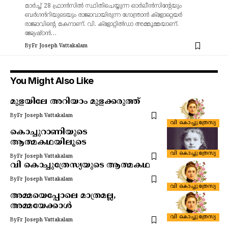
മാർച്ച് 28 ഫ്രാൻസിൽ സ്ഥിതിചെയ്യുന്ന ഓർലീൻസിന്റേയും
ബർഗൻറിയുടെയും രാജാവായിരുന്ന ഗോന്ത്രാൻ ക്ളോറ്റെയർ
രാജാവിന്റെ മകനാണ്. വി. ക്ളോറ്റിൽഡാ അമ്മൂമ്മയാണ്.
ജ്യേഷ്ഠൻ…
By
Fr Joseph Vattakalam
You Might Also Like
മുളയിലേ അറിയാം മുളക്കരുത്ത്
By
Fr Joseph Vattakalam
വി കൊച്ചുത്രേസ്യ
കൊച്ചുറാണിയുടെ
ആത്മകഥയിലൂടെ
വി കൊച്ചുത്രേസ്യ
By
Fr Joseph Vattakalam
വി കൊച്ചുത്രേസ്യയുടെ ആത്മകഥ
By
Fr Joseph Vattakalam
വി കൊച്ചുത്രേസ്യ
അമ്മയെപ്പോലെ മാത്രമല്ല,
അമ്മയേക്കാൾ
വി കൊച്ചുത്രേസ്യ
By
Fr Joseph Vattakalam