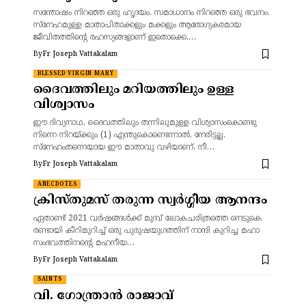
സന്തോഷം നിറഞ്ഞ ഒരു ഹൃദയം. സമാധാനം നിറഞ്ഞ ഒരു ഭവനം.
സ്നേഹമുള്ള മാതാപിതാക്കളും മക്കളും ആരോഗ്യകരമായ
ജീവിതത്തിന്റെ രഹസ്യങ്ങളാണ് ഇതൊക്കെ.…
By
Fr Joseph Vattakalam
BLESSED VIRGIN MARY
ദൈവത്തിലും മറിയത്തിലും ഉള്ള
വിശ്വാസം
ഈ ദിവ്യനാഥ, ദൈവത്തിലും തന്നിലുമുള്ള വിശ്വാസംകൊണ്ടു
നിന്നെ നിറയ്ക്കും (1) എന്തുകൊണ്ടെന്നാൽ, നേരിട്ടല്ല,
സ്നേഹംതന്നെയായ ഈ മാതാവു വഴിയാണ്, നീ…
By
Fr Joseph Vattakalam
ANECDOTES
ക്രിസ്തുമസ് തരുന്ന സ്വർഗ്ഗീയ ആനന്ദം
ഏതാണ്ട് 2021 വർഷങ്ങൾക്ക് മുമ്പ് ലോകചരിത്രത്തെ നെടുകെ
രണ്ടായി കീറിമുറിച്ച് ഒരു പുരുഷയുഗത്തിന് നാന്ദി കുറിച്ച മഹാ
സംഭവത്തിനന്റെ മഹനീയ…
By
Fr Joseph Vattakalam
SAINTS
വി. ഗോന്ത്രാൻ രാജാവ്