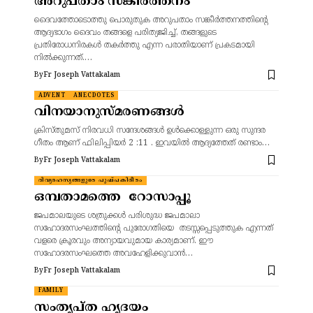
അറുപതാം സങ്കീർത്തനം
ദൈവത്തോടൊത്തു പൊരുതുക അറുപതാം സങ്കീർത്തനത്തിന്റെ
ആദ്യഭാഗം ദൈവം തങ്ങളെ പരിത്യജിച്ച്, തങ്ങളുടെ
പ്രതിരോധനിരകൾ തകർത്തു എന്ന പരാതിയാണ് പ്രകടമായി
നിൽക്കുന്നത്.…
By
Fr Joseph Vattakalam
ADVENT
ANECDOTES
വിനയാനുസ്മരണങ്ങൾ
ക്രിസ്തുമസ് നിരവധി സന്ദേശങ്ങൾ ഉൾക്കൊള്ളുന്ന ഒരു സുന്ദര
ഗീതം ആണ് ഫിലിപ്പിയർ 2 :11 . ഇവയിൽ ആദ്യത്തേത് രണ്ടാം…
By
Fr Joseph Vattakalam
ദിവ്യരഹസ്യങ്ങളുടെ പുഷ്പകിരീടം
ഒമ്പതാമത്തെ റോസാപ്പൂ
ജപമാലയുടെ ശത്രുക്കൾ പരിശുദ്ധ ജപമാലാ
സഹോദരസംഘത്തിന്റെ പുരോഗതിയെ തടസ്സപ്പെടുത്തുക എന്നത്
വളരെ ക്രൂരവും അന്യായവുമായ കാര്യമാണ്. ഈ
സഹോദരസംഘത്തെ അവഹേളിക്കുവാൻ…
By
Fr Joseph Vattakalam
FAMILY
സംതൃപ്ത ഹൃദയം