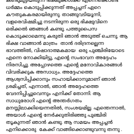
കണ്ടുമുട്ടിയിരുന്ന ഭിക്ഷുക്കൾക്ക് എന്നെക്കൊണ്ട്
ധർമ്മം കൊടുപ്പിക്കുന്നത് അപ്പച്ചന് ഏറെ
കൗതുകകരമായിരുന്നു. താങ്ങുവടിയൂന്നി
,
വളരെവിഷമിച്ചു നടന്നിരുന്ന ഒരു ഭിക്ഷുവിനെ
ഒരിക്കൽ ഞങ്ങൾ കണ്ടു. പത്തുപൈസ
കൊടുക്കാമെന്നു കരുതി ഞാൻ അടുത്ത് ചെന്നു. ആ
ഭിക്ഷ വാങ്ങാൻ മാത്രം താൻ ദരിദ്രനല്ലെന്ന
ഭാവത്തിൽ
,
വിഷാദാത്മകമായ ഒരു പുഞ്ചിരിയോടെ
എന്നെ നോക്കിയിട്ടു
,
എന്റെ സംഭാവന അദ്ദേഹം
നിരസിച്ചു. അപ്പോഴത്തെ എന്റെ മനോവികാരങ്ങൾ
വിവരിക്കുക അസാധ്യം. അദ്ദേഹത്തെ
ആശ്വസിപ്പിക്കാനും സഹായിക്കാനുമാണ് ഞാൻ
ശ്രമിച്ചത്
,
എന്നാൽ
,
ഞാൻ അദ്ദേഹത്തെ
വേദനിപ്പിച്ചുവെന്നും എനിക്ക് തോന്നി. ആ
സാധുരോഗി എന്റെ അന്തർഗതം
മനസ്സിലാക്കിയെന്നതിൽ
,
സംശയമില്ല. എന്തെന്നാൽ
,
അയാൾ എന്റെ നേർക്കുതിരിഞ്ഞു പുഞ്ചിരി
തൂകുന്നത് ഞാൻ കണ്ടു. ആ സമയം അപ്പച്ചൻ
എനിക്കൊരു കേക്ക് വാങ്ങിക്കൊണ്ടുവന്നു തന്നു .