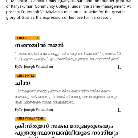
of Malankara Catholic College(Kanyakumari) and the founder principal
of Kanyakumari Community College, under the same management. At
present Fr. Joseph Vattakalam's mission is to write for the greater
glory of God as the expression of his love for his creator.
CHRISTOLOGY
സത്തയിൽ സമൻ
" സാബത്തിൽ നന്മ ചെയ്യുന്നത് അനുവദനീയമാണ് " ( മത്താ. 12
:12) എന്നു പ്രഖ്യാപിച്ചു ധാർമ്മികമൂല്യങ്ങളെ മഹോന്നതൻ ഊട്ടി…
By
Fr Joseph Vattakalam
ANECDOTES
ചിന്ത
ചിന്തകളാണ് നമ്മെ പ്രത്യാശ യിലേക്കോ നിരാശയിലേക്കോ
നയിക്കുന്നത്. ഒരു നല്ല ചിന്തയ്ക്ക് നന്മ ഊർജ്ജസ്വലരാക്കാനും
ദുഷ് ചിന്തയ്ക്ക് നമ്മെ നിഷ്ക്രിയരാ…
By
Fr Joseph Vattakalam
CHRISTMAS TIME
ക്രിസ്തുമസ് സകല മനുഷ്യരുടെയും
പുത്രത്വസ്ഥാനലബ്ധിയുടെ നാന്ദിയും