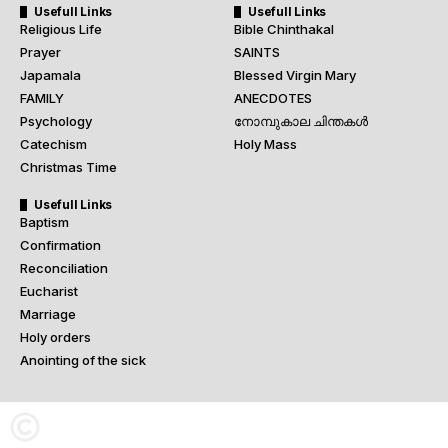
Usefull Links
Usefull Links
Religious Life
Bible Chinthakal
Prayer
SAINTS
Japamala
Blessed Virgin Mary
FAMILY
ANECDOTES
Psychology
നോമ്പുകാല ചിന്തകൾ
Catechism
Holy Mass
Christmas Time
Usefull Links
Baptism
Confirmation
Reconciliation
Eucharist
Marriage
Holy orders
Anointing of the sick