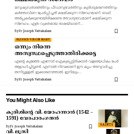
മനുഷ്യാവതാരത്തിനും പീഡാനുഭവത്തിനും കുരിശുമരണത്തിനും
കർത്താവിനെ പ്രേരിപ്പിച്ചത് ക്ഷമിക്കുന്ന സ്നേഹമാണ്. ബലി
അർപ്പകർക്കുണ്ടായിരിക്കേണ്ട അവശ്യഭാവമാണ് ക്ഷമിക്കുന്ന
സ്നേഹം. എത്ര വ്യക്തമായ ഭാഷയിലാണ്…
By
Fr Joseph Vattakalam
BLESSED VIRGIN MARY
ഒന്നും നിന്നെ
അസ്വസ്ഥപ്പെടുത്താതിരിക്കട്ടെ
എന്റെ കുഞ്ഞേ എന്നോട് ഐക്യപ്പെട്ടിരിക്കാൻ വളരെയധികം പേർ
ആഗ്രഹിച്ചിട്ടുണ്ട്. എന്നാൽ നിനക്കാണ് ഈ കൃപ അനുവദിച്ചു
തന്നിട്ടുള്ളത്. ഇക്കാരണത്താൽ, ഇനിയും…
By
Fr Joseph Vattakalam
You Might Also Like
കുരിശിന്റെ വി. യോഹന്നാൻ (1542 –
1591) വേദപാരംഗതൻ
SAINTS
By
Fr Joseph Vattakalam
വി. ലൂസി