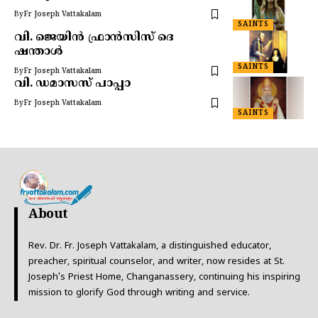
By
Fr Joseph Vattakalam
SAINTS
വി. ജെയിൻ ഫ്രാൻസിസ് ദെ
ഷന്താൾ
SAINTS
By
Fr Joseph Vattakalam
വി. ഡമാസസ് പാപ്പാ
By
Fr Joseph Vattakalam
SAINTS
About
Rev. Dr. Fr. Joseph Vattakalam, a distinguished educator,
preacher, spiritual counselor, and writer, now resides at St.
Joseph’s Priest Home, Changanassery, continuing his inspiring
mission to glorify God through writing and service.