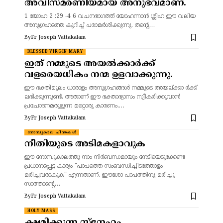
അവിസ്മരണീയമായ അനുഭവമാണ്.
1 യോഹ 2 :29 -4 6 വചനഭാഗത്ത് യോഹന്നാൻ ശ്ലീഹ ഈ വലിയ
അനുഗ്രഹത്തെ കുറിച്ച് പരാമർശിക്കുന്നു. തന്റെ…
By
Fr Joseph Vattakalam
BLESSED VIRGIN MARY
ഇത് നമ്മുടെ അയൽക്കാർക്ക്
വളരെയധികം നന്മ ഉളവാക്കുന്നു.
ഈ ഭക്തിമൂലം ധാരാളം അനുഗ്രഹങ്ങൾ നമ്മുടെ അയല്ക്കാ ർക്ക്
ലഭിക്കുന്നുണ്ട്. അതാണ് ഈ ഭക്താഭ്യാസം സ്വീകരിക്കുവാൻ
പ്രചോദനമരുളുന്ന മറ്റൊരു കാരണം.…
By
Fr Joseph Vattakalam
നോമ്പുകാല ചിന്തകൾ
നീതിയുടെ അടിമകളാവുക
ഈ നോമ്പുകാലത്തു നാം നിർബന്ധമായും നേടിയെടുക്കേണ്ട
പ്രധാനപ്പെട്ട കാര്യം "പാപത്തെ സംബന്ധിച്ചിടത്തോളം
മരിച്ചവരാകുക" എന്നതാണ്. ഈശോ പാപത്തിനു മരിച്ചു
സാത്താന്റെ…
By
Fr Joseph Vattakalam
HOLY MASS
ക്ഷമിക്കുന്ന സ്നേഹം