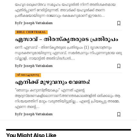
യഹൂദ ക്രൈസ്തവ സമൂഹം യഹൂദരിൽ നിന്ന് അതിശക്തമായ
എതിർപ്പാണ് നേരിട്ടിരുന്നത്. അവർക്ക് യഹൂദർക്ക് തന്നെ
പ്രതീക്ഷയായിരുന്ന രാജാവും രക്ഷകനുമാണ് ഈശോ…
By
Fr Joseph Vattakalam
BIBLE CHINTHAKAL
ഏസാവ് – തിരസ്കൃതരുടെ പ്രതിരൂപം
ഒന്ന്: ഏസാവ് - തിരസ്കൃതരുടെ പ്രതിരൂപം (1) ദൃഢഗാത്രനും
സുശക്തനുമായിരുന്നു ഏസാവ്. സമർത്ഥനും നിപുണനുമായ ഒരു
വില്ലാളി. നായാട്ടിൽ അതിവിദഗ്ധൻ.…
By
Fr Joseph Vattakalam
വി കൊച്ചുത്രേസ്യ
എനിക്ക് മുഴുവനും വേണം!
"ഞാനും കന്യാസ്ത്രീയാകും" എന്നത് എന്റെ
ആദ്യസ്മരണകളിലൊന്നാണ്.അനന്തരകാലങ്ങളിൽ ഒരിക്കലും ആ
നിശ്ചയത്തിന് മാറ്റം വരുത്തിയിട്ടുമില്ല... എന്റെ പ്രിയപ്പെട്ട അമ്മേ,
എന്നെ തന്റെ…
By
Fr Joseph Vattakalam
You Might Also Like