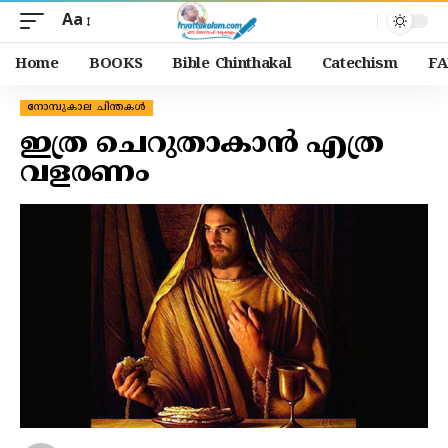
Aa
Home
BOOKS
Bible Chinthakal
Catechism
FA
നോമ്പുകാല ചിന്തകൾ
ഇത്ര ചെറുതാകാൻ എത്ര
വളരണം