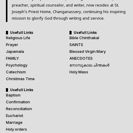
preacher, spiritual counselor, and writer, now resides at St.
Joseph’s Priest Home, Changanassery, continuing his inspiring
mission to glorify God through writing and service.
Usefull Links
Usefull Links
Religious Life
Bible Chinthakal
Prayer
SAINTS
Japamala
Blessed Virgin Mary
FAMILY
ANECDOTES
Psychology
നോമ്പുകാല ചിന്തകൾ
Catechism
Holy Mass
Christmas Time
Usefull Links
Baptism
Confirmation
Reconciliation
Eucharist
Marriage
Holy orders