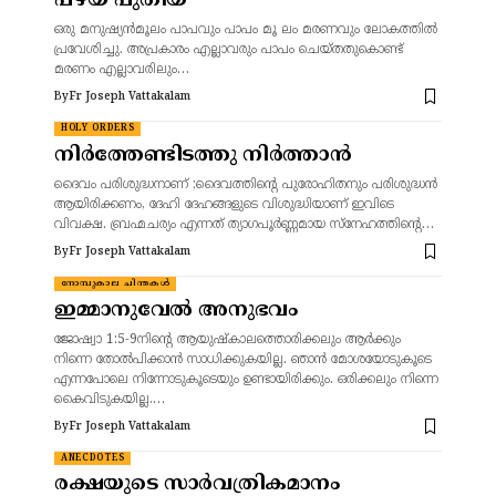
പഴയ പുതിയ
ഒരു മനുഷ്യന്‍മൂലം പാപവും പാപം മൂ ലം മരണവും ലോകത്തില്‍
പ്രവേശിച്ചു. അപ്രകാരം എല്ലാവരും പാപം ചെയ്‌തതുകൊണ്ട്‌
മരണം എല്ലാവരിലും…
By
Fr Joseph Vattakalam
HOLY ORDERS
നിർത്തേണ്ടിടത്തു നിർത്താൻ
ദൈവം പരിശുദ്ധനാണ് ;ദൈവത്തിന്റെ പുരോഹിതനും പരിശുദ്ധൻ
ആയിരിക്കണം, ദേഹി ദേഹങ്ങളുടെ വിശുദ്ധിയാണ് ഇവിടെ
വിവക്ഷ. ബ്രഹ്മചര്യം എന്നത് ത്യാഗപൂർണ്ണമായ സ്നേഹത്തിന്റെ…
By
Fr Joseph Vattakalam
നോമ്പുകാല ചിന്തകൾ
ഇമ്മാനുവേൽ അനുഭവം
ജോഷ്വാ 1:5-9നിന്റെ ആയുഷ്‌കാലത്തൊരിക്കലും ആര്‍ക്കും
നിന്നെ തോല്‍പിക്കാന്‍ സാധിക്കുകയില്ല. ഞാന്‍ മോശയോടുകൂടെ
എന്നപോലെ നിന്നോടുകൂടെയും ഉണ്ടായിരിക്കും. ഒരിക്കലും നിന്നെ
കൈവിടുകയില്ല.…
By
Fr Joseph Vattakalam
ANECDOTES
രക്ഷയുടെ സാർവത്രികമാനം