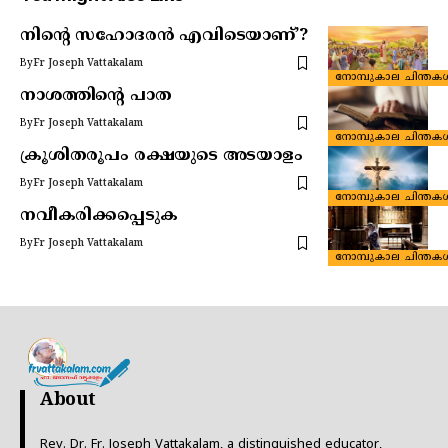
നിന്റെ സഹോദരൻ എവിടെയാണ്’?
By
Fr Joseph Vattakalam
നോമ്പുകാല ചിന്തക
നാശത്തിന്റെ പാത
By
Fr Joseph Vattakalam
നോമ്പുകാല ചിന്തക
ക്രൂശിതരൂപം രക്ഷയുടെ അടയാളം
By
Fr Joseph Vattakalam
നോമ്പുകാല ചിന്തക
നവീകരിക്കപ്പെടുക
By
Fr Joseph Vattakalam
നോമ്പുകാല ചിന്തക
About
Rev. Dr. Fr. Joseph Vattakalam, a distinguished educator,