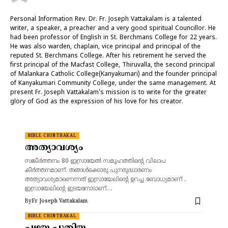
Personal Information Rev. Dr. Fr. Joseph Vattakalam is a talented
writer, a speaker, a preacher and a very good spiritual Councillor. He
had been professor of English in St. Berchmans College for 22 years.
He was also warden, chaplain, vice principal and principal of the
reputed St. Berchmans College. After his retirement he served the
first principal of the Macfast College, Thiruvalla, the second principal
of Malankara Catholic College(Kanyakumari) and the founder principal
of Kanyakumari Community College, under the same management. At
present Fr. Joseph Vattakalam's mission is to write for the greater
glory of God as the expression of his love for his creator.
BIBLE CHINTHAKAL
അത്യാവശ്യം
സങ്കീർത്തനം 80 ഇസ്രായേൽ സമൂഹത്തിന്റെ വിലാപ
കീർത്തനമാണ്. തങ്ങൾക്കൊരു പുനരുദ്ധാരണം
അത്യാവശ്യമാണെന്നത് ഇസ്രായേലിന്റെ ഉറച്ച ബോധ്യമാണ് .
ഇസ്രായേലിന്റെ ഇടയനോടാണ്…
By
Fr Joseph Vattakalam
BIBLE CHINTHAKAL