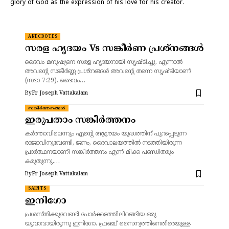
glory of God as the expression of his love for his creator.
ANECDOTES
സരള ഹൃദയം Vs സങ്കീർണ പ്രശ്നങ്ങൾ
ദൈവം മനുഷ്യനെ സരള ഹൃദയനായി സൃഷ്ടിച്ചു. എന്നാൽ
അവന്റെ സങ്കീർണ്ണ പ്രശ്നങ്ങൾ അവന്റെ തന്നെ സൃഷ്ടിയാണ്
(സഭാ 7:29). ദൈവം…
By
Fr Joseph Vattakalam
സങ്കീർത്തനങ്ങൾ
ഇരുപതാം സങ്കീർത്തനം
കർത്താവിലെന്നും എന്റെ ആശ്രയം യുദ്ധത്തിന് പുറപ്പെടുന്ന
രാജാവിനുവേണ്ടി, ജനം, ദൈവാലയത്തിൽ നടത്തിയിരുന്ന
പ്രാർത്ഥനയാണീ സങ്കീർത്തനം എന്ന് മിക്ക പണ്ഡിതരും
കരുതുന്നു.…
By
Fr Joseph Vattakalam
SAINTS
ഇനിഗോ
പ്രശസ്തിക്കുവേണ്ടി പോർക്കളത്തിലിറങ്ങിയ ഒരു
യുവാവായിരുന്നു ഇനിഗോ. ഫ്രഞ്ച് സൈന്യത്തിനെതിരെയുള്ള