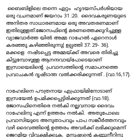
ബൈബിളിലെ തന്നെ ഏറ്റം ഹൃദയസ്പർശിയായ
ഒരു വചനമാണ് ജയറാം 31 :20. ദൈവകരുണയുടെ
അനിതര സാധാരണമായ ഒരു അവതരണമാണ്
ഇതിലുള്ളത്.ജോസഫിന്റെ മരണത്തെക്കുറിച്ചുള്ള
വ്യാജവാർത്ത യിൽ അമ്മ റാഹേൽ ഏറെനാൾ
കരഞ്ഞു കഴിഞ്ഞിരുന്നു( ഉല്പത്തി 37: 29- 36).
മക്കളെ നഷ്ടപ്പെട്ട അമ്മയ്ക്ക് അവരെ തിരിച്ചു
കിട്ടുമ്പോഴുള്ള ആനന്ദവായ്പോടെയാണ്
ഇസ്രായെലിന്റെ പ്രവാസത്തിന്റെ സമാപനത്തെ
പ്രവാചകൻ ദൃഷ്ടാന്ത വൽക്കരിക്കുന്നത് . (വാ.16,17).
റാഹേലിനെ പൗത്രനായ എഫ്രായിമിനോടാണ്
ഇസ്രയേൽ ഉപമിക്കപ്പെട്ടിരിക്കുന്നത് (വാ.18).
ജോസഫിനെതിരെ നൽകി നല്ലവനായ ദൈവം
റാഹേലിനു എന്ന് ഉത്തരം നൽകി. അതുപോലെ
പ്രവാസിയുടെ അനുതാപവും പാപ സങ്കീർത്തനവും
വഴി ദൈവത്തിന്റെ ഉത്തരം അവർക്ക് ലഭിക്കുമെന്ന്
ജെറമിയ വിവക്ഷിക്കുക. മനുഷ്യന്റെ കണ്ണുനീറിനു