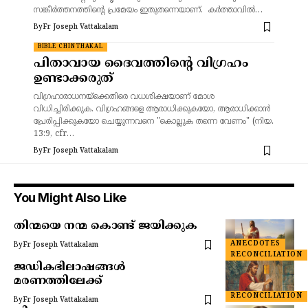
സങ്കീർത്തനത്തിന്റെ പ്രമേയം ഇതുതന്നെയാണ്. കർത്താവിൽ…
By
Fr Joseph Vattakalam
BIBLE CHINTHAKAL
പിതാവായ ദൈവത്തിന്റെ വിഗ്രഹം
ഉണ്ടാക്കരുത്
വിഗ്രഹാരാധനയ്‌ക്കെതിരെ വധശിക്ഷയാണ് മോശ
വിധിച്ചിരിക്കുക. വിഗ്രഹങ്ങളെ ആരാധിക്കുകയോ, ആരാധിക്കാൻ
പ്രേരിപ്പിക്കുകയോ ചെയ്യുന്നവനെ "കൊല്ലുക തന്നെ വേണം" (നിയ.
13:9, cfr…
By
Fr Joseph Vattakalam
You Might Also Like
തിന്മയെ നന്മ കൊണ്ട് ജയിക്കുക
ANECDOTES
By
Fr Joseph Vattakalam
RECONCILIATION
ജഡികഭിലാഷങ്ങൾ
മരണത്തിലേക്ക്
RECONCILIATION
By
Fr Joseph Vattakalam