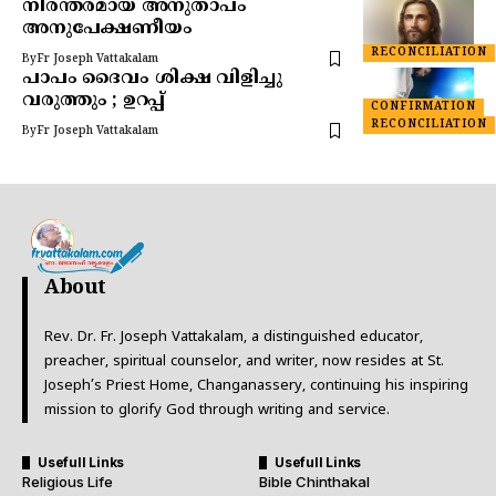
നിരന്തരമായ അനുതാപം
അനുപേക്ഷണീയം
RECONCILIATION
By
Fr Joseph Vattakalam
പാപം ദൈവം ശിക്ഷ വിളിച്ചു
വരുത്തും ; ഉറപ്പ്
CONFIRMATION
RECONCILIATION
By
Fr Joseph Vattakalam
About
Rev. Dr. Fr. Joseph Vattakalam, a distinguished educator,
preacher, spiritual counselor, and writer, now resides at St.
Joseph’s Priest Home, Changanassery, continuing his inspiring
mission to glorify God through writing and service.
Usefull Links
Usefull Links
Religious Life
Bible Chinthakal