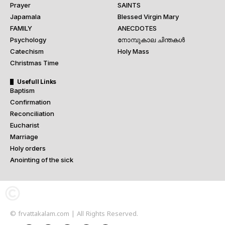
Prayer
SAINTS
Japamala
Blessed Virgin Mary
FAMILY
ANECDOTES
Psychology
നോമ്പുകാല ചിന്തകൾ
Catechism
Holy Mass
Christmas Time
Usefull Links
Baptism
Confirmation
Reconciliation
Eucharist
Marriage
Holy orders
Anointing of the sick
© frvattakalam.com | All Rights Reserved.