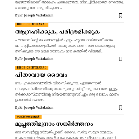
യുദ്ധത്തിലാണ് അദ്ദേഹം പങ്കെടുത്തത്. നിനച്ചിരിക്കാത്ത നേരത്തു,
പാഞ്ഞുവന്ന ഒരു തീയുണ്ട…
By
Fr Joseph Vattakalam
BIBLE CHINTHAKAL
ആഗ്രഹിക്കുക, പരിശ്രമിക്കുക
പൗലോസിന്റെ ലേഖനങ്ങളിൽ ഏറ്റം ഹൃദയഹാരിയാണ് താൻ
ഫിലിപ്പിയർക്കെഴുതിയത്. തന്റെ സഹോദരി സഹോദരങ്ങളോടു
തനിക്കുള്ള ഊഷ്മള സ്നേഹം ഈ കത്തിൽ വിളങ്ങി…
By
Fr Joseph Vattakalam
BIBLE CHINTHAKAL
പിതാവായ ദൈവം
നാം ഏകദൈവത്തിൽ വിശ്വസിക്കുന്നു. എന്തെന്നാൽ
വിശുദ്ധലിഖിതത്തിൻ്റെ സാക്ഷ്യമനുസരിച്ച് ഒരു ദൈവമേ ഉള്ളൂ.
തർക്കശാസ്ത്രത്തിൻ്റെ നിയമങ്ങളനുസരിച്ചും ഒരു ദൈവം മാത്രം
ഉണ്ടായിരിക്കാനേ…
By
Fr Joseph Vattakalam
സങ്കീർത്തനങ്ങൾ
മുപ്പത്തിമൂനാം സങ്കീർത്തനം
ഒരു സമ്പൂർണ്ണ സ്തുതിപ്പാണ്. ദൈവം സർവ്വ സമഗ്ര നന്മയും
സകലത്തിന്റെയും സൃഷ്ടാവും രക്ഷകനും പരിപാലകനുമാണ്.