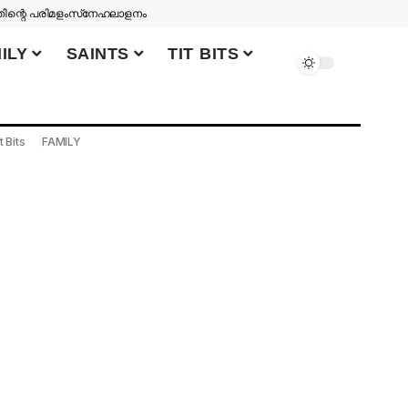
തിന്റെ പരിമളം
സ്‌നേഹലാളനം
ILY
SAINTS
TIT BITS
t Bits
FAMILY