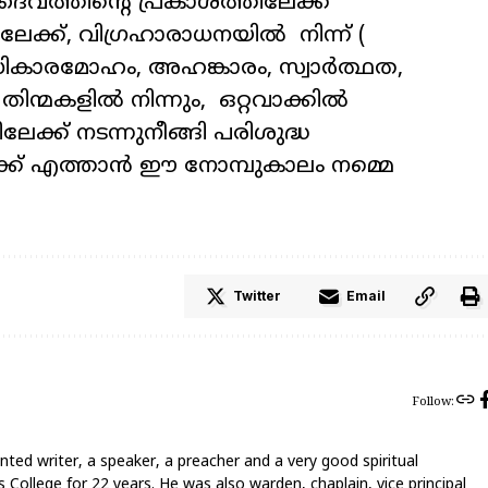
ൈവത്തിന്റെ പ്രകാശത്തിലേക്ക്
ലേക്ക്, വിഗ്രഹാരാധനയിൽ നിന്ന് (
കാരമോഹം, അഹങ്കാരം, സ്വാർത്ഥത,
 തിന്മകളിൽ നിന്നും, ഒറ്റവാക്കിൽ
ലേക്ക് നടന്നുനീങ്ങി പരിശുദ്ധ
േക്ക് എത്താൻ ഈ നോമ്പുകാലം നമ്മെ
Twitter
Email
Follow:
nted writer, a speaker, a preacher and a very good spiritual
 College for 22 years. He was also warden, chaplain, vice principal