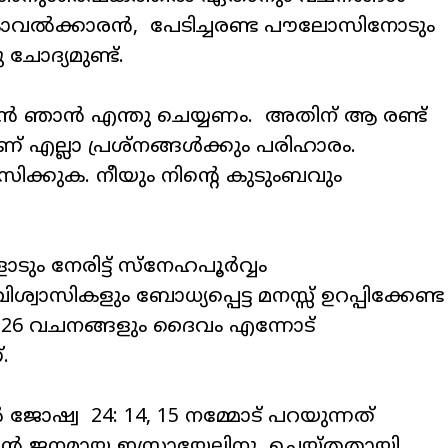
റ കാവൽക്കാരൻ, പേടിച്ചരണ്ട പൗലോസിനോടും
ചോദ്യമുണ്ട്.
കാൻ ഞാൻ എന്തു ചെയ്യണം. അതിന് ആ രണ്ട്
് എല്ലാ പ്രശ്നങ്ങൾക്കും പരിഹാരം.
ക്കുക. നീയും നിന്റെ കുടുംബവും
ം നേരിട്ട് സ്നേഹപൂർവ്വം
ാസികളും ബോധ്യപ്പെട്ട മനസ്സ് ഉറപ്പിക്കേണ്ട
526 വചനങ്ങളും ദൈവം എന്നോട്
.
ജോഷ്വ 24: 14, 15 നമ്മോട് പറയുന്നത്
തന്റെ ജനമായ ഇസ്രായേലിനു ചെയ്തതായി