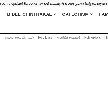
ങളുടെ പുഷ്പകിരീടം
ദൈവ നഗരം
വി കൊച്ചുത്രേസ്യ
സ്നേഹത്തിന്റെ കഥ
സ്നേഹത്
BIBLE CHINTHAKAL
CATECHISM
FAM
S
നോമ്പുകാല ചിന്തകൾ
Holy Mass
സങ്കീർത്തനങ്ങൾ
Holy orders
Ti