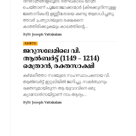
ദിനരാത്രങ്ങളിലൂടെ ദീർഘകാലം യാത്ര
ചെയ്താണ് പൂജരാജാക്കന്മാർ (കിഴക്കുനിന്നുള്ള
ജ്ഞാനികൾ) ഉണ്ണീശോയെ കണ്ടു ആരാധിച്ചതു.
അവർ പ്രത്യാശയുടെ രക്ഷകനെ
കാത്തിരിക്കുകയും കാലത്തിന്റെ…
By
Fr Joseph Vattakalam
SAINTS
ജറുസലേമിലെ വി.
ആൽബർട്ട് (1149 – 1214)
മെത്രാൻ, രക്തസാക്ഷി
കർമലീത്താ സഭയുടെ സഹസ്ഥാപകനായ വി.
ആൽബർട്ട് ഇറ്റലിയിൽ ജനിച്ചു. സമർത്ഥനും
ഭക്തനുമായിരുന്ന ആ യുവാവിനെ ഒരു
ക്യാനോൻനായിട്ടാണ് നാം ആദ്യം…
By
Fr Joseph Vattakalam