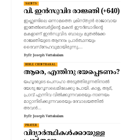
SAINTS
വി. ഇൻസുവിദ രാജ്ഞി (+640)
ഇംഗ്ലണ്ടിലെ ഒന്നാമത്തെ ക്രിസ്ത്യൻ രാജാവായ
ഇതേൽബെർട്ടിന്റെ മകൻ ഈദ്‌ബാദിന്റെ
മകളാണ് ഇൻസുവിദ. ബാല്യം മുതൽക്കേ
രാജ്ഞിയുടെ ആനന്ദം പ്രാർത്ഥനയും
ദൈവസ്നേഹവുമായിരുന്നു.…
By
Fr Joseph Vattakalam
BIBLE CHINTHAKAL
ആരെ, എന്തിനു ഭയപ്പെടണം?
യഹൂദരുടെ പെസഹാ അടുത്തിരുന്നതിനാല്‍
യേശു ജറൂസലെമിലേക്കു പോയി. കാള, ആട്‌,
പ്രാവ്‌ എന്നിവ വില്‍ക്കുന്നവരെയും നാണയം
മാറ്റാനിരിക്കുന്നവരെയും ദേവാലയത്തില്‍
അവന്‍…
By
Fr Joseph Vattakalam
PRAYER
വിദ്യാര്‍ത്ഥികള്‍ക്കായുള്ള