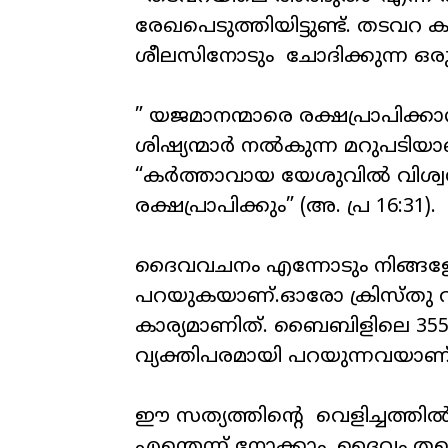
രേഖപെടുത്തിയിട്ടുണ്ട്. തടവ
ശീലസിനോടും ചോദിക്കുന്ന ഒരു 
” യജമാനന്മാരെ രക്ഷപ്രാപിക്
ശിഷ്യന്മാർ നൽകുന്ന മറുപടിയാണ
“കർത്താവായ യേശുവിൽ വിശ്വസി
രക്ഷപ്രാപിക്കും” (അ. പ്ര 16:31).
ദൈവവചനം എന്നോടും നിങ്ങളോടു
പറയുകയാണ്.ഓരോ ക്രിസ്തു വിശ്വ
കാര്യമാണിത്. ബൈബിളിലെ 35
വ്യക്തിപരമായി പറയുന്നവയാണ്
ഈ സത്യത്തിന്റെ വെളിച്ചത്തിൽ 
എന്തെന്ന് നോക്കാം. ദൈവം 