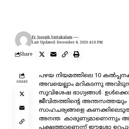
Fr Joseph Vattakalam
Last Updated: December 8, 2020 4:10 PM
Share
പഴയ നിയമത്തിലെ 10 കൽപ്പനക
SHARE
അവയെല്ലാം മറികടന്നു അവിടുന്ന്
സുവിശേഷ ഭാഗ്യങ്ങൾ ഉൾക്കൊള
ജീവിതത്തിന്റെ അന്തസത്തയും
സാഹചര്യങ്ങളെ കണക്കിലെടുത
അനന്ത കാരുണ്യമാണെന്നും അവിട
പക്ഷത്താണെന്ന് ഈശോ ഉറപ്പു