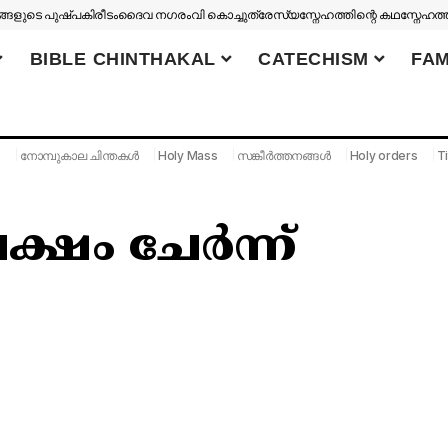
ങളുടെ പുഷ്പകിരീടം
ദൈവ നഗരം
വി കൊച്ചുത്രേസ്യ
സ്നേഹത്തിന്റെ കഥ
സ്നേഹത്
BIBLE CHINTHAKAL
CATECHISM
FAM
S
നോമ്പുകാല ചിന്തകൾ
Holy Mass
സങ്കീർത്തനങ്ങൾ
Holy orders
Ti
പക്ഷം ചേർന്ന്