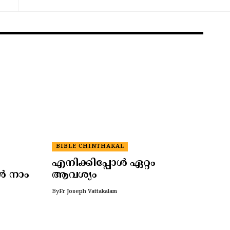
BIBLE CHINTHAKAL
എനിക്കിപ്പോൾ ഏറ്റം
ോൾ നാം
ആവശ്യം
By
Fr Joseph Vattakalam