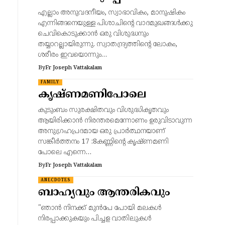
എല്ലാം അനുവദനീയം, സ്വാഭാവികം, മാനുഷികം
എന്നിങ്ങനെയുള്ള പിശാചിന്റെ വാദമുഖങ്ങൾക്കു
ചെവികൊടുക്കാൻ ഒരു വിശുദ്ധനും
തയ്യാറല്ലായിരുന്നു. സ്വാതന്ദ്ര്യത്തിന്റെ ലോകം,
ശരീരം ഇവയൊന്നും…
By
Fr Joseph Vattakalam
FAMILY
കൃഷ്ണമണിപോലെ
കുടുംബം സുരക്ഷിതവും വിശുദ്ധികൃതവും
ആയിരിക്കാൻ നിരന്തരമെന്നോണം ഉരുവിടാവുന്ന
അനുഗ്രഹപ്രദമായ ഒരു പ്രാർത്ഥനയാണ്
സങ്കീർത്തനം 17 :8കണ്ണിന്റെ കൃഷ്ണമണി
പോലെ എന്നെ…
By
Fr Joseph Vattakalam
ANECDOTES
ബാഹ്യവും ആന്തരികവും
"ഞാൻ നിനക്ക് മുൻപേ പോയി മലകൾ
നിരപ്പാക്കുകയും പിച്ചള വാതിലുകൾ