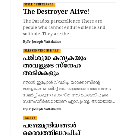
BIBLE CHINTHAKAL
The Destroyer Alive!
The Paradox parexcellence There are
people who cannot endure silence and
solitude. They are the…
By
Fr Joseph Vattakalam
BLESSED VIRGIN MARY
പരിശുദ്ധ കന്യകയും
അവളുടെ സ്നേഹ
അടിമകളും
ഞാൻ ഇപ്പോൾ വിവരിച്ച യാക്കോബിന്റെ
മാതൃകയനുസരിച്ച് തങ്ങളെത്തന്നെ അവൾക്കു
സമർപ്പിക്കുന്ന വിശ്വസ്ത അടിമകളോട് എത്ര
സ്നേഹനിർഭരമായാണ് ഏറ്റവും നല്ല അമ്മയായ…
By
Fr Joseph Vattakalam
SAINTS
പഞ്ചേന്ദ്രിയങ്ങൾ
ദൈവത്തിലുറപ്പിച്