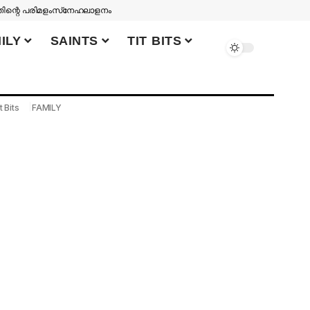
തിന്റെ പരിമളം
സ്‌നേഹലാളനം
ILY
SAINTS
TIT BITS
t Bits
FAMILY