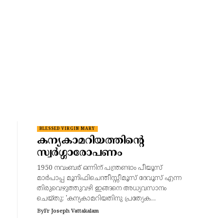
BLESSED VIRGIN MARY
കന്യകാമറിയത്തിന്റെ
സ്വർഗ്ഗാരോപണം
1950 നവംബര് ഒന്നിന് പന്ത്രണ്ടാം പീയൂസ്
മാർപാപ്പ മൂനിഫിചെന്തീസ്സീമൂസ് ദേവൂസ് എന്ന
തിരുവെഴുത്തുവഴി ഇങ്ങനെ അധ്യവസാനം
ചെയ്തു: 'കന്യകാമറിയതിനു പ്രത്യേക…
By
Fr Joseph Vattakalam