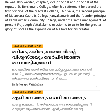
He was also warden, chaplain, vice principal and principal of the
reputed St. Berchmans College. After his retirement he served the
first principal of the Macfast College, Thiruvalla, the second principal
of Malankara Catholic College(Kanyakumari) and the founder principal
of Kanyakumari Community College, under the same management. At
present Fr. Joseph Vattakalam's mission is to write for the greater
glory of God as the expression of his love for his creator.
BLESSED VIRGIN MARY
മറിയം, പരിശുദ്ധാത്മാവിന്റെ
വിശ്വസ്തയും വേർപിരിയാത്ത
മണവാട്ടിയുമാണ്
ഈ ഭക്തിയെ അംഗീകരിച്ച പല മാർപ്പാപ്പമാരെയും ഇതു പരി
ശോധിച്ച ദൈവശാസ്ത്രജ്ഞന്മാരയുംപറ്റി ഫാ. ബുഡോന്റെ പു
സ്തകത്തിൽ പ്രസ്താവിക്കുന്നുണ്ട്. പല…
By
Fr Joseph Vattakalam
BLESSED VIRGIN MARY
എളിയവരെയും ചെറിയവരെയും
എന്റെ കുഞ്ഞേ, നിനക്ക് യാതൊരു അവകാശവുമില്ലെന്നു നീ
കരുതുമ്പോഴും ഞാൻ നിന്നെ എന്റെ പാദത്തിങ്കലേക്കു