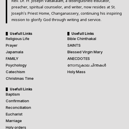
Rev. Dr. Fr. Joseph Vattakalam, a distinguished educator,
preacher, spiritual counselor, and writer, now resides at St.
Joseph’s Priest Home, Changanassery, continuing his inspiring
mission to glorify God through writing and service.
Usefull Links
Usefull Links
Religious Life
Bible Chinthakal
Prayer
SAINTS
Japamala
Blessed Virgin Mary
FAMILY
ANECDOTES
Psychology
നോമ്പുകാല ചിന്തകൾ
Catechism
Holy Mass
Christmas Time
Usefull Links
Baptism
Confirmation
Reconciliation
Eucharist
Marriage
Holy orders