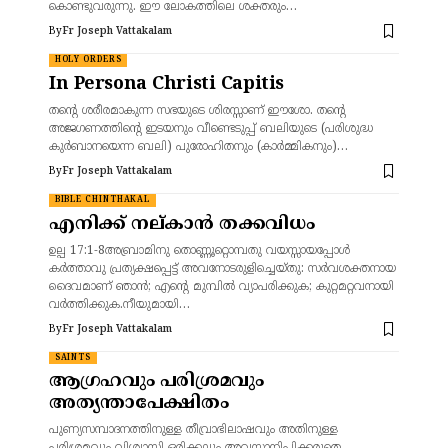
കൊണ്ടുവരുന്നു. ഈ ലോകത്തിലെ ശക്തരും…
By
Fr Joseph Vattakalam
HOLY ORDERS
In Persona Christi Capitis
തന്റെ ശരീരമാകുന്ന സഭയുടെ ശിരസ്സാണ് ഈശോ. തന്റെ
അജഗണത്തിന്റെ ഇടയനും വീണ്ടെടുപ്പ് ബലിയുടെ (പരിശുദ്ധ
കുർബാനയെന്ന ബലി) പുരോഹിതനും (കാർമ്മികനും)…
By
Fr Joseph Vattakalam
BIBLE CHINTHAKAL
എനിക്ക് നല്കാൻ തക്കവിധം
ഉല്പ 17:1-8അബ്രാമിനു തൊണ്ണൂറ്റൊമ്പതു വയസ്സായപ്പോള്‍
കര്‍ത്താവു പ്രത്യക്ഷപ്പെട്ട് അവനോടരുളിച്ചെയ്തു: സര്‍വശക്തനായ
ദൈവമാണ് ഞാന്‍; എന്റെ മുമ്പില്‍ വ്യാപരിക്കുക; കുറ്റമറ്റവനായി
വര്‍ത്തിക്കുക.നീയുമായി…
By
Fr Joseph Vattakalam
SAINTS
ആഗ്രഹവും പരിശ്രമവും
അത്യന്താപേക്ഷിതം
പുണ്യസമ്പാദനത്തിനുള്ള തീവ്രാഭിലാഷവും അതിനുള്ള