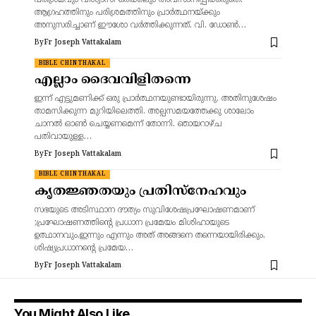
പരിശ്രമവും വിശ്വാസി ഒരിക്കലും അവസാനിപ്പിക്കരുതെ.
ആഗ്രഹത്തിനും പരിശ്രമത്തിനും പ്രാർത്ഥനയ്ക്കും
അനുസരിച്ചാണ് ഈശോ വർത്തിക്കുന്നത്. വി. ഡോൺ…
By
Fr Joseph Vattakalam
BIBLE CHINTHAKAL
എല്ലാം ദൈവവിളിതന്നെ
ഇന്ന് എട്ടുമണിക്ക് ഒരു പ്രാർത്ഥനയുണ്ടായിരുന്നു, അതിനുശേഷം
താമസിക്കുന്ന മുറിയിലെത്തി. അല്പസമയത്തേക്കു ശാലോം
ചാനൽ ഓൺ ചെയ്യണമെന്ന് തോന്നി. ഞായറാഴ്ച
പതിവായുള്ള…
By
Fr Joseph Vattakalam
BIBLE CHINTHAKAL
കൃതജ്ഞതയും പ്രതിസ്നേഹവും
സഭയുടെ അടിസ്ഥാന ദൗത്യം സുവിശേഷപ്രഘോഷണമാണ്
;പ്രഘോഷണത്തിന്റെ പ്രധാന പ്രമേയം മിശിഹായുടെ
ഉത്ഥാനവും.ഇന്നും എന്നും അത് അങ്ങനെ തന്നെയായിരിക്കും.
ശിഷ്യപ്രധാനന്റെ പ്രമേയ…
By
Fr Joseph Vattakalam
You Might Also Like