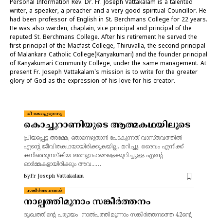
Personal Information Rev. Dr. Fr. Joseph Vattakalam is a talented
writer, a speaker, a preacher and a very good spiritual Councillor. He
had been professor of English in St. Berchmans College for 22 years.
He was also warden, chaplain, vice principal and principal of the
reputed St. Berchmans College. After his retirement he served the
first principal of the Macfast College, Thiruvalla, the second principal
of Malankara Catholic College(Kanyakumari) and the founder principal
of Kanyakumari Community College, under the same management. At
present Fr. Joseph Vattakalam's mission is to write for the greater
glory of God as the expression of his love for his creator.
വി കൊച്ചുത്രേസ്യ
കൊച്ചുറാണിയുടെ ആത്മകഥയിലൂടെ
പ്രിയപ്പെട്ട അമ്മേ, ഞാനെഴുതാൻ പോകുന്നത് വാസ്തവത്തിൽ
എന്റെ ജീവിതകഥയായിരിക്കുകയില്ല. മറിച്ചു, ദൈവം എനിക്ക്
കനിഞ്ഞുനല്കിയ അനുഗ്രഹങ്ങളെക്കുറിച്ചുള്ള എന്റെ
ഓർമ്മകളായിരിക്കും അവ...…
By
Fr Joseph Vattakalam
സങ്കീർത്തനങ്ങൾ
നാല്പത്തിമൂനാം സങ്കീർത്തനം
ദുഃഖത്തിന്റെ പര്യായം നാൽപത്തിമൂന്നാം സങ്കീർത്തനത്തെ 42ന്റെ