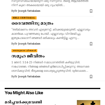
സന്യാസസഭാംഗമായിരുന്ന ഒരു സന്ന്യാസി, തന്റെ ആശ്രമത്തിൽ
നിന്ന് കുറെ അകലെയായി ഒരു ഗുഹയിൽ…
By
Fr Joseph Vattakalam
BIBLE CHINTHAKAL
ദൈവത്തിനു മാത്രം
"തത്‌ക്‌ഷണം അവന്‍ എഴുന്നേറ്റ്‌, കിടക്കയുമെടുത്ത്‌, എല്ലാവരും
കാണ്‍കെ പുറത്തേക്കു പോയി. എല്ലാവരും വിസ്‌മയിച്ചു.
ഇതുപോലൊന്ന്‌ ഞങ്ങള്‍ ഒരിക്കലും കണ്ടിട്ടില്ല എന്നു…
By
Fr Joseph Vattakalam
നോമ്പുകാല ചിന്തകൾ
സമൂഹ ജീവിതം
1 തേസ്. 5:14-25 നിങ്ങള്‍ സമാധാനത്തില്‍ കഴിയുവിന്‍.
സഹോദരരേ, നിങ്ങളെ ഞങ്ങള്‍ ഉദ്‌ബോധിപ്പിക്കുന്നു: അലസരെ
ശാസിക്കുവിന്‍; ഭീരുക്കളെ ധൈര്യപ്പെടുത്തുവിന്‍; ദുര്‍ബലരെ…
By
Fr Joseph Vattakalam
You Might Also Like
മരിച്ചവർക്കുവേണ്ടി