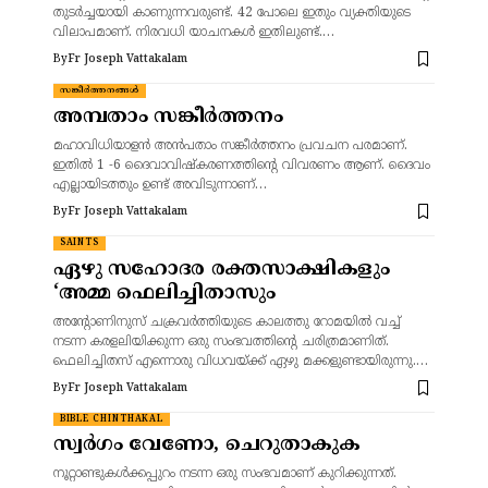
തുടർച്ചയായി കാണുന്നവരുണ്ട്. 42 പോലെ ഇതും വ്യക്തിയുടെ
വിലാപമാണ്. നിരവധി യാചനകൾ ഇതിലുണ്ട്.…
By
Fr Joseph Vattakalam
സങ്കീർത്തനങ്ങൾ
അമ്പതാം സങ്കീർത്തനം
മഹാവിധിയാളൻ അൻപതാം സങ്കീർത്തനം പ്രവചന പരമാണ്.
ഇതിൽ 1 -6 ദൈവാവിഷ്കരണത്തിന്റെ വിവരണം ആണ്. ദൈവം
എല്ലായിടത്തും ഉണ്ട് അവിടുന്നാണ്…
By
Fr Joseph Vattakalam
SAINTS
ഏഴു സഹോദര രക്തസാക്ഷികളും
‘അമ്മ ഫെലിച്ചിതാസും
അന്റോണിനുസ് ചക്രവർത്തിയുടെ കാലത്തു റോമയിൽ വച്ച്
നടന്ന കരളലിയിക്കുന്ന ഒരു സംഭവത്തിന്റെ ചരിത്രമാണിത്.
ഫെലിച്ചിതസ് എന്നൊരു വിധവയ്ക്ക് ഏഴു മക്കളുണ്ടായിരുന്നു.…
By
Fr Joseph Vattakalam
BIBLE CHINTHAKAL
സ്വർഗം വേണോ, ചെറുതാകുക
നൂറ്റാണ്ടുകൾക്കപ്പുറം നടന്ന ഒരു സംഭവമാണ് കുറിക്കുന്നത്.