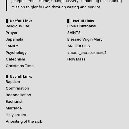
Joseph’s Priest Home, Changanassery, continuing his inspiring
mission to glorify God through writing and service.
Usefull Links
Usefull Links
Religious Life
Bible Chinthakal
Prayer
SAINTS
Japamala
Blessed Virgin Mary
FAMILY
ANECDOTES
Psychology
നോമ്പുകാല ചിന്തകൾ
Catechism
Holy Mass
Christmas Time
Usefull Links
Baptism
Confirmation
Reconciliation
Eucharist
Marriage
Holy orders
Anointing of the sick