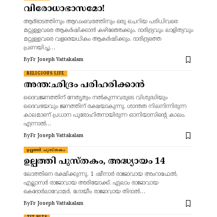
വിരോധാഭാസമോ!
ആര്ഭാടത്തിനും ആഡംബരത്തിനും ഒരു ചെറിയ പരിധിവരെ
മറ്റുള്ളവരെ ആകർഷിക്കാൻ കഴിഞ്ഞേക്കും. ദാരിദ്ര്യവും ലാളിത്യവും
മറ്റുള്ളവരെ വളരെയധികം ആകർഷിക്കും. ദാരിദ്ര്യത്തെ
പ്രണയിച്ച…
By
Fr Joseph Vattakalam
RELIGIOUS LIFE
അന്ത:ഛിദ്രം പരിഹരിക്കാൻ
ദൈവജനത്തിന് നേതൃത്വം നൽകുന്നവരുടെ വിശുദ്ധിയും
ദൈവഭയവും ജനത്തിന് രക്ഷയാകുന്നു. ശാന്തത നിലനിന്നിരുന്ന
കാലമാണ് പ്രധാന പുരോഹിതനായിരുന്ന ഓനിയാസിന്റെ കാലം.
എന്നാൽ…
By
Fr Joseph Vattakalam
ഉല്പത്തി പുസ്തകം
ഉല്പത്തി പുസ്തകം, അദ്ധ്യായം 14
ലോത്തിനെ രക്ഷിക്കുന്നു. 1 ഷീനാര്‍ രാജാവായ അംറാഫേല്‍,
എല്ലാസര്‍ രാജാവായ അരിയോക്ക്, ഏലാം രാജാവായ
കെദോര്‍ലാവോമര്‍, ഗോയീം രാജാവായ തിദാല്‍…
By
Fr Joseph Vattakalam