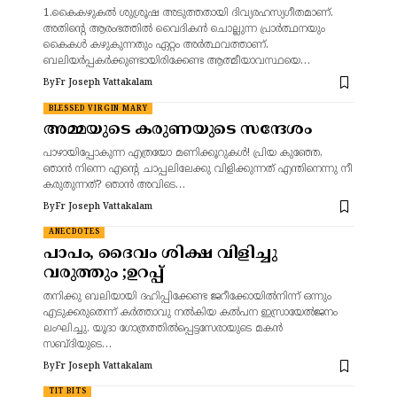
1.കൈകഴുകൽ ശുശ്രൂഷ അടുത്തതായി ദിവ്യരഹസ്യഗീതമാണ്.
അതിന്റെ ആരംഭത്തിൽ വൈദികൻ ചൊല്ലുന്ന പ്രാർത്ഥനയും
കൈകൾ കഴുകുന്നതും ഏറ്റം അർത്ഥവത്താണ്.
ബലിയർപ്പകർക്കുണ്ടായിരിക്കേണ്ട ആത്മീയാവസ്ഥയെ…
By
Fr Joseph Vattakalam
BLESSED VIRGIN MARY
അമ്മയുടെ കരുണയുടെ സന്ദേശം
പാഴായിപ്പോകുന്ന എത്രയോ മണിക്കൂറുകൾ! പ്രിയ കുഞ്ഞേ,
ഞാൻ നിന്നെ എന്റെ ചാപ്പലിലേക്കു വിളിക്കുന്നത് എന്തിനെന്നു നീ
കരുതുന്നത്? ഞാൻ അവിടെ…
By
Fr Joseph Vattakalam
ANECDOTES
പാപം, ദൈവം ശിക്ഷ വിളിച്ചു
വരുത്തും ;ഉറപ്പ്
തനിക്കു ബലിയായി ദഹിപ്പിക്കേണ്ട ജറീക്കോയില്‍നിന്ന്‌ ഒന്നും
എടുക്കരുതെന്ന്‌ കര്‍ത്താവു നല്‍കിയ കല്‍പന ഇസ്രായേല്‍ജനം
ലംഘിച്ചു. യൂദാ ഗോത്രത്തില്‍പ്പെട്ടസേരായുടെ മകന്‍
സബ്‌ദിയുടെ…
By
Fr Joseph Vattakalam
TIT BITS