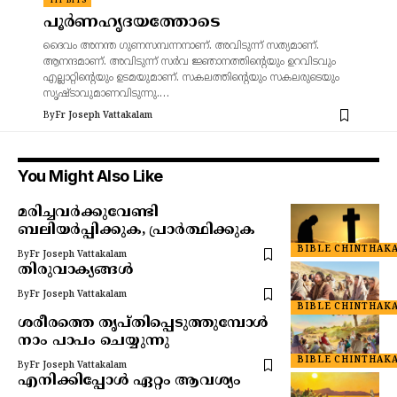
TIT BITS
പൂർണഹൃദയത്തോടെ
ദൈവം അനന്ത ഗുണസമ്പന്നനാണ്. അവിടുന്ന് സത്യമാണ്.
ആനന്ദമാണ്. അവിടുന്ന് സർവ ജ്ഞാനത്തിന്റെയും ഉറവിടവും
എല്ലാറ്റിന്റെയും ഉടമയുമാണ്. സകലത്തിന്റെയും സകലരുടെയും
സൃഷ്ടാവുമാണവിടുന്നു.…
By
Fr Joseph Vattakalam
You Might Also Like
മരിച്ചവർക്കുവേണ്ടി
ബലിയർപ്പിക്കുക, പ്രാർത്ഥിക്കുക
BIBLE CHINTHAK
By
Fr Joseph Vattakalam
തിരുവാക്യങ്ങൾ
By
Fr Joseph Vattakalam
BIBLE CHINTHAK
ശരീരത്തെ തൃപ്തിപ്പെടുത്തുമ്പോൾ
നാം പാപം ചെയ്യുന്നു
BIBLE CHINTHAK
By
Fr Joseph Vattakalam
എനിക്കിപ്പോൾ ഏറ്റം ആവശ്യം