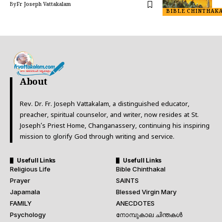
By
Fr Joseph Vattakalam
BIBLE CHINTHAK
About
Rev. Dr. Fr. Joseph Vattakalam, a distinguished educator,
preacher, spiritual counselor, and writer, now resides at St.
Joseph’s Priest Home, Changanassery, continuing his inspiring
mission to glorify God through writing and service.
Usefull Links
Usefull Links
Religious Life
Bible Chinthakal
Prayer
SAINTS
Japamala
Blessed Virgin Mary
FAMILY
ANECDOTES
Psychology
നോമ്പുകാല ചിന്തകൾ