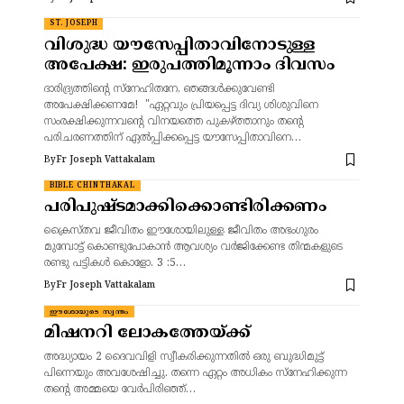
ST. JOSEPH
വിശുദ്ധ യൗസേപ്പിതാവിനോടുള്ള
അപേക്ഷ: ഇരുപത്തിമൂന്നാം ദിവസം
ദാരിദ്ര്യത്തിന്റെ സ്നേഹിതനേ, ഞങ്ങൾക്കുവേണ്ടി
അപേക്ഷിക്കണമേ! "ഏറ്റവും പ്രിയപ്പെട്ട ദിവ്യ ശിശുവിനെ
സംരക്ഷിക്കുന്നവന്റെ വിനയത്തെ പുകഴ്ത്താനും തന്റെ
പരിചരണത്തിന് ഏൽപ്പിക്കപ്പെട്ട യൗസേപ്പിതാവിനെ…
By
Fr Joseph Vattakalam
BIBLE CHINTHAKAL
പരിപുഷ്ടമാക്കിക്കൊണ്ടിരിക്കണം
ക്രൈസ്തവ ജീവിതം ഈശോയിലുള്ള ജീവിതം അഭംഗുരം
മുമ്പോട്ട് കൊണ്ടുപോകാൻ ആവശ്യം വര്‍ജിക്കേണ്ട തിന്മകളുടെ
രണ്ടു പട്ടികൾ കൊളോ. 3 :5…
By
Fr Joseph Vattakalam
ഈശോയുടെ സ്വന്തം
മിഷനറി ലോകത്തേയ്ക്ക്
അദ്ധ്യായം 2 ദൈവവിളി സ്വീകരിക്കുന്നതിൽ ഒരു ബുദ്ധിമുട്ട്
പിന്നെയും അവശേഷിച്ചു. തന്നെ ഏറ്റം അധികം സ്‌നേഹിക്കുന്ന
തന്റെ അമ്മയെ വേർപിരിഞ്ഞ്…