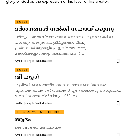
glory of God as the expression of his love for his creator.
SAINTS
ദർശനങ്ങൾ നൽകി സഹായിക്കുന്നു
പരിശുദ്ധ 'അമ്മ നിത്യസഹായ മാതാവാണ്. എല്ലാ വേളകളിലും,
വിശിഷ്യാ, പ്രത്യേക ദൗത്യനിർവ്വഹണത്തിന്റെ
പ്രതിസന്ധതിഘട്ടങ്ങളിലും, ഈ 'അമ്മ തന്റെ
മക്കൾക്കെല്ലാവർക്കും അഭയകേന്ദ്രമാണ്.…
By
Fr Joseph Vattakalam
SAINTS
വി ഹ്യുഗ്
ഏപ്രിൽ 1 ഒരു സൈനികോദ്യോഗസ്ഥനായ ഓഡിലോയുടെ
പുത്രനായി ഫ്രാൻസിൽ വാലെൻസ് എന്ന പ്രദേശത്തു പരിശുദ്ധരായ
മാതാപിതാക്കന്മാരിൽ നിന്നും 1053 -ൽ…
By
Fr Joseph Vattakalam
THE STALWARTS OF THE BIBLE
ആദം
ബൈബിളിലെ മഹാരഥന്മാർ
By
Fr Joseph Vattakalam