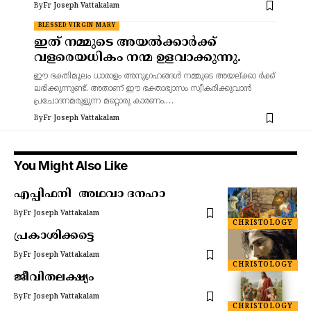
By
Fr Joseph Vattakalam
BLESSED VIRGIN MARY
ഇത് നമ്മുടെ അയൽക്കാർക്ക്
വളരെയധികം നന്മ ഉളവാക്കുന്നു.
ഈ ഭക്തിമൂലം ധാരാളം അനുഗ്രഹങ്ങൾ നമ്മുടെ അയല്ക്കാ ർക്ക്
ലഭിക്കുന്നുണ്ട്. അതാണ് ഈ ഭക്താഭ്യാസം സ്വീകരിക്കുവാൻ
പ്രചോദനമരുളുന്ന മറ്റൊരു കാരണം.…
By
Fr Joseph Vattakalam
You Might Also Like
എപ്പിഫനി അഥവാ ദനഹാ
By
Fr Joseph Vattakalam
CHRISTOLOGY
പ്രകാശിക്കട്ടെ
By
Fr Joseph Vattakalam
CHRISTOLOGY
ജീവിതലക്ഷ്യം
By
Fr Joseph Vattakalam
CHRISTOLOGY