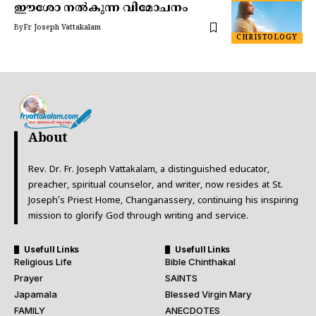
ഈശോ നൽകുന്ന വിമോചനം
By
Fr Joseph Vattakalam
CHRISTOLOGY
About
Rev. Dr. Fr. Joseph Vattakalam, a distinguished educator,
preacher, spiritual counselor, and writer, now resides at St.
Joseph’s Priest Home, Changanassery, continuing his inspiring
mission to glorify God through writing and service.
Usefull Links
Usefull Links
Religious Life
Bible Chinthakal
Prayer
SAINTS
Japamala
Blessed Virgin Mary
FAMILY
ANECDOTES