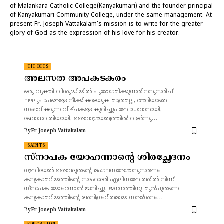
of Malankara Catholic College(Kanyakumari) and the founder principal
of Kanyakumari Community College, under the same management. At
present Fr. Joseph Vattakalam's mission is to write for the greater
glory of God as the expression of his love for his creator.
TIT BITS
അലസത അപകടകരം
ഒരു വ്യക്തി വിശുദ്ധിയിൽ പുരോഗമിക്കുന്നതിനനുസരിച്
ലഘുപാപങ്ങളെ നീക്കിക്കളയുക മാത്രമല്ല, അറിയാതെ
സംഭവിക്കുന്ന വീഴ്ചകളെ കുറിച്ചും ബോധവാനായി,
ബോധവതിയായി, ദൈവാശ്രയത്വത്തിൽ വളർന്നു…
By
Fr Joseph Vattakalam
SAINTS
സ്നാപക യോഹന്നാന്റെ ശിരച്ഛേദനം
ഗബ്രിയേൽ ദൈവദൂതന്റെ മംഗലസന്ദേശാനുസരണം
കന്യകാമറിയത്തിന്റെ സഹോദരി എലിസബേത്തിൽ നിന്ന്
സ്നാപക യോഹന്നാൻ ജനിച്ചു. ജനനത്തിനു മുൻപുതന്നെ
കന്യകാമറിയത്തിന്റെ അനിഗ്രഹീതമായ സന്ദർശനം…
By
Fr Joseph Vattakalam