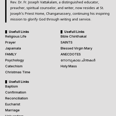
Rev. Dr. Fr. Joseph Vattakalam, a distinguished educator,
preacher, spiritual counselor, and writer, now resides at St.
Joseph’s Priest Home, Changanassery, continuing his inspiring
mission to glorify God through writing and service.
Usefull Links
Usefull Links
Religious Life
Bible Chinthakal
Prayer
SAINTS
Japamala
Blessed Virgin Mary
FAMILY
ANECDOTES
Psychology
നോമ്പുകാല ചിന്തകൾ
Catechism
Holy Mass
Christmas Time
Usefull Links
Baptism
Confirmation
Reconciliation
Eucharist
Marriage
Holy orders