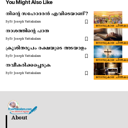
You Might Also Like
നിന്റെ സഹോദരൻ എവിടെയാണ്’?
By
Fr Joseph Vattakalam
നോമ്പുകാല ചിന്തക
നാശത്തിന്റെ പാത
By
Fr Joseph Vattakalam
നോമ്പുകാല ചിന്തക
ക്രൂശിതരൂപം രക്ഷയുടെ അടയാളം
By
Fr Joseph Vattakalam
നോമ്പുകാല ചിന്തക
നവീകരിക്കപ്പെടുക
By
Fr Joseph Vattakalam
നോമ്പുകാല ചിന്തക
About