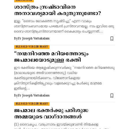
EDUCATION
ശാസ്ത്രം സ്രഷ്ടാവിനെ
അനാവശ്യമായി കരുതുന്നുണ്ടോ?
ഇല്ല. "ദൈവം ലോകത്തെ സൃഷ്‌ടിച്ചു" എന്ന വാക്യം
ശാസ്ത്രസംബന്ധമായ പഴഞ്ചൻ പ്രസ്‌താവനയല്ല. നാം ഇവിടെ ഒരു
ദൈവ-ശാസ്ത്രപ്രസ്‌താവനയാണ് കൈകാര്യം ചെയ്യുന്നത്.…
By
Fr Joseph Vattakalam
BLESSED VIRGIN MARY
“നന്മനിറഞ്ഞ മറിയത്തോടും
ജപമാലയോടുമുള്ള ഭക്തി
ഈ ഭക്തിയെ ആശ്ലേഷിക്കുന്നവർക്കു “നന്മനിറഞ്ഞ മറിയത്തോടു
(മാലാഖയുടെ അഭിവാദനത്തോടു) വലിയ
ഭക്തിയുണ്ടായിരിക്കണം. വിജ്ഞാനികളായ
ക്രിസ്ത്യാനികളിൽപ്പോലും വളരെക്കുറച്ചു പേർക്കു മാത്രമേ
ഇതിന്റെ…
By
Fr Joseph Vattakalam
BLESSED VIRGIN MARY
ജപമാല ഭക്തർക്കു പരിശുദ്ധ
അമ്മയുടെ വാഗ്ദാനങ്ങൾ
(1) ദൈവകൃപ, വരപ്രസാദം ഇവയ്ക്കുവേണ്ടി തിന്മകളെ