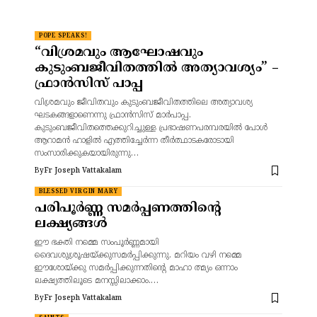
POPE SPEAKS!
“വിശ്രമവും ആഘോഷവും
കുടുംബജീവിതത്തിൽ അത്യാവശ്യം” –
ഫ്രാൻസിസ് പാപ്പ
വിശ്രമവും ജീവിതവും കുടുംബജീവിതത്തിലെ അത്യാവശ്യ
ഘടകങ്ങളാണെന്നു ഫ്രാൻസിസ് മാർപാപ്പ.
കുടുംബജീവിതത്തെക്കുറിച്ചുള്ള പ്രഭാഷണപരമ്പരയിൽ പോൾ
ആറാമൻ ഹാളിൽ എത്തിച്ചേർന്ന തീർത്ഥാടകരോടായി
സംസാരിക്കുകയായിരുന്നു…
By
Fr Joseph Vattakalam
BLESSED VIRGIN MARY
പരിപൂർണ്ണ സമർപ്പണത്തിന്റെ
ലക്ഷ്യങ്ങൾ
ഈ ഭക്തി നമ്മെ സംപൂർണ്ണമായി
ദൈവശുശ്രൂഷയ്ക്കുസമർപ്പിക്കുന്നു. മറിയം വഴി നമ്മെ
ഈശോയ്ക്കു സമർപ്പിക്കുന്നതിന്റെ മാഹാ ത്മ്യം ഒന്നാം
ലക്ഷ്യത്തിലൂടെ മനസ്സിലാക്കാം.…
By
Fr Joseph Vattakalam