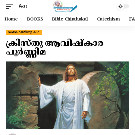
Aa
Home
BOOKS
Bible Chinthakal
Catechism
FA
സ്നേഹത്തിന്റെ കഥ
ക്രിസ്തു ആവിഷ്‌കാര
പൂർണ്ണിമ