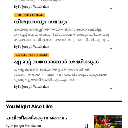
പ്രവർത്തിക്കുന്ന ഘടകങ്ങളുടെ…
By
Fr Joseph Vattakalam
BIBLE CHINTHAKAL
വിശ്വാസവും സഭയും
ആർക്കും ഒററപ്പെട്ട് തന്നെത്താൻ വിശ്വസിക്കാനാവുകയില്ല.
ഒററപ്പെട്ട് സ്വശക്തികൊണ്ട് ജീവിക്കാൻ ആർക്കും കഴിയാത്തതു
പോലെ തന്നെ. വിശ്വാസം സഭയിൽനിന്നു നാം സ്വീകരിക്കുന്നു.…
By
Fr Joseph Vattakalam
BLESSED VIRGIN MARY
എന്റെ സന്ദേശങ്ങൾ ശ്രദ്ധിക്കുക
എന്റെ കുഞ്ഞേ, ദൈവം തന്റെ അനുഗ്രഹം നിനക്ക്
നൽകുന്നതിനായി, നീ എന്നെ മുറുകെ പിടിക്കുക. കൂടുതലായി
എന്റെ ഹൃദയത്തിലായിരിക്കുകയും നിന്നെ…
By
Fr Joseph Vattakalam
You Might Also Like
പവിത്രീകരിക്കുന്ന ദൈവം
By
Fr Joseph Vattakalam