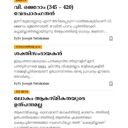
SAINTS
വി. ജെറോം (345 – 420)
വേദപാരംഗതൻ
ഇന്ന് യൂഗോസ്ലാവ്യ എന്ന് അറിയപ്പെടുന്ന ഡാൽമേഷ്യയിലാണ് വി.
ജെറോം ഭൂജാതനായത്; റോമിൽ പഠനം പൂർത്തിയാക്കി.
കുറ്റമില്ലാത്തതല്ലായിരുന്നു അദ്ദേഹത്തിന്റെ ബാല്യം. ജ്ഞാന…
By
Fr Joseph Vattakalam
സ്നേഹത്തിന്റെ കഥ
ശക്തിസംദായകൻ
ഇരുപത്താറാമദ്ധ്യായം പന്തക്കുസ്താ തിരുനാളിന് ഇനി
പത്തുദിവസമേ ഉള്ളൂ. ക്രിസ്തു ശിഷ്യരെല്ലാം മാളികമുകളിൽ
സമ്മേളിച്ചിരിക്കയാണ്. ഉത്ഥാനാനന്തരം രണ്ടു പ്രാവശ്യം ഈശോ
അവർക്കു…
By
Fr Joseph Vattakalam
TIT BITS
ലോകം ആകസ്മികതയുടെ
ഉത്പന്നമല്ല
ആകസ്മികമല്ല, ദൈവമാണ് ലോകത്തിന്റെ കാരണം. അതിന്റെ
ഉത്പത്തിയെയോ അതിന്റെ ആന്തരിക ക്രമത്തെയോ
ലക്ഷ്യപൂർണതയെയോ സംബന്ധിച്ചോ അത് “ലക്ഷ്യമില്ലാതെ”