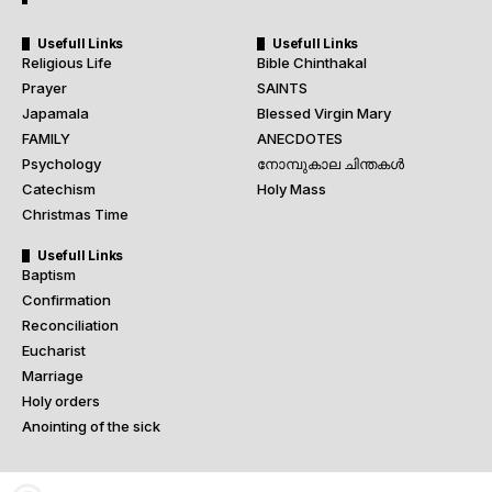
Usefull Links
Usefull Links
Religious Life
Bible Chinthakal
Prayer
SAINTS
Japamala
Blessed Virgin Mary
FAMILY
ANECDOTES
Psychology
നോമ്പുകാല ചിന്തകൾ
Catechism
Holy Mass
Christmas Time
Usefull Links
Baptism
Confirmation
Reconciliation
Eucharist
Marriage
Holy orders
Anointing of the sick