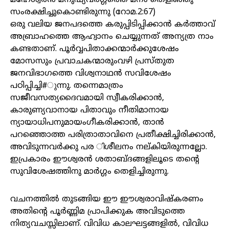
മഹേശ്വരൻ മനുഷ്യവർഗ്ഗത്തെ മനം തെളിഞ്ഞു
സംരക്ഷിച്ചുകൊണ്ടിരുന്നു (റോമ.2:67)
ഒരു വലിയ ജനപദത്തെ കരുപ്പിടിപ്പിക്കാൻ കർത്താവ്
അബ്രാഹത്തെ ആഹ്വാനം ചെയ്യുന്നത് അന്യത്ര നാം
കണ്ടതാണ്. പൂർവ്വപിതാക്കന്മാർക്കുശേഷം
മോസസും പ്രവാചകന്മാരുംവഴി പ്രസ്തുത
ജനവിഭാഗത്തെ വിശ്വനാഥൻ സവിശേഷം
പഠിപ്പിച്ചി#ുന്നു. തന്നെമാത്രം
സജീവസത്യദൈവമായി സ്വീകരിക്കാൻ,
കാരുണ്യവാനായ പിതാവും നീതിമാനായ
ന്യായാധിപനുമായംഗീകരിക്കാൻ, താൻ
പറഞ്ഞൊത്ത പരിത്രാതാവിനെ പ്രതീക്ഷിച്ചിരിക്കാൻ,
അവിടുന്നവർക്കു പര ിശീലനം നല്കിയിരുന്നല്ലോ.
ഇപ്രകാരം ഈശ്വരൻ ശതാബ്ദങ്ങളിലൂടെ തന്റെ
സുവിശേഷത്തിനു മാർഗ്ഗം തെളിച്ചിരുന്നു.
വചനത്തിൽ തുടങ്ങിയ ഈ ഈശ്വരാവിഷ്‌കരണം
അതിന്റെ പൂർണ്ണിമ പ്രാപിക്കുക അവിടുത്തെ
നിത്യവചസ്സിലാണ്. വിവിധ കാലഘട്ടങ്ങളിൽ, വിവിധ