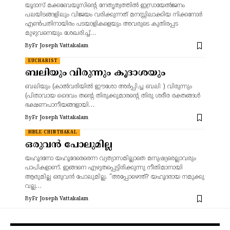
യൂദാസ് മക്കബേയൂസിന്റെ നേതൃത്വത്തിൽ ഇസ്രായേൽജനം
പലയിടങ്ങളിലും വിജയം വരിക്കുന്നത് മനസ്സിലാക്കിയ നിക്കനോർ
എൺപതിനായിരം പടയാളികളെയും അവരുടെ കുതിരപ്പട
മുഴുവനെയും ശേഖരിച്ച്…
By
Fr Joseph Vattakalam
EUCHARIST
ബലിയും വിരുന്നും കൂദാശയും
ബലിയും (കാൽവരിയിൽ ഈശോ അർപ്പിച്ച ബലി ) വിരുന്നും
(പിതാവായ ദൈവം തന്റെ തിരുക്കുമാരന്റെ തിരു ശരീര രക്തങ്ങൾ
ഭക്ഷണപാനീയങ്ങളായി…
By
Fr Joseph Vattakalam
BIBLE CHINTHAKAL
ഒരുവൻ പോലുമില്ല
യഹൂദനോ യഹൂദേരെരെന്ന വ്യത്യാസമില്ലാതെ മനുഷ്യരെല്ലാവരും
പാപികളാണ്. ഇങ്ങനെ എഴുതപ്പെട്ടിരിക്കുന്നു നീതിമാനായി
ആരുമില്ല ഒരുവൻ പോലുമില്ല. "അപ്പോഴെന്ത്‌? യഹൂദരായ നമുക്കു
വല്ല…
By
Fr Joseph Vattakalam