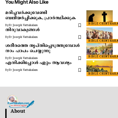
You Might Also Like
മരിച്ചവർക്കുവേണ്ടി
ബലിയർപ്പിക്കുക, പ്രാർത്ഥിക്കുക
BIBLE CHINTHAK
By
Fr Joseph Vattakalam
തിരുവാക്യങ്ങൾ
By
Fr Joseph Vattakalam
BIBLE CHINTHAK
ശരീരത്തെ തൃപ്തിപ്പെടുത്തുമ്പോൾ
നാം പാപം ചെയ്യുന്നു
BIBLE CHINTHAK
By
Fr Joseph Vattakalam
എനിക്കിപ്പോൾ ഏറ്റം ആവശ്യം
By
Fr Joseph Vattakalam
BIBLE CHINTHAK
About