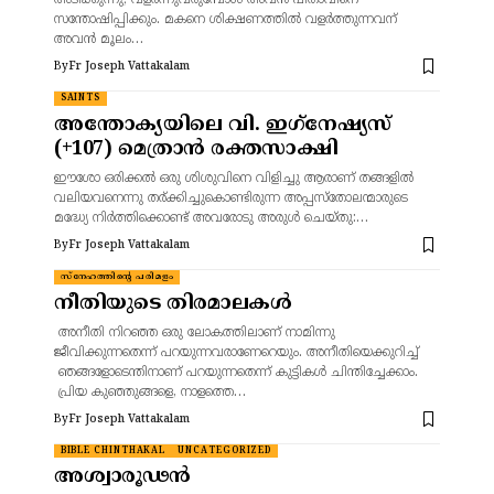
അടിക്കുന്നു; വളര്‍ന്നുവരുമ്പോള്‍ അവന്‍ പിതാവിനെ
സന്തോഷിപ്പിക്കും. മകനെ ശിക്ഷണത്തില്‍ വളര്‍ത്തുന്നവന്
അവന്‍ മൂലം…
By
Fr Joseph Vattakalam
SAINTS
അന്തോക്യയിലെ വി. ഇഗ്‌നേഷ്യസ്
(+107) മെത്രാൻ രക്തസാക്ഷി
ഈശോ ഒരിക്കൽ ഒരു ശിശുവിനെ വിളിച്ചു ആരാണ് തങ്ങളിൽ
വലിയവനെന്നു തര്ക്കിച്ചുകൊണ്ടിരുന്ന അപ്പസ്തോലന്മാരുടെ
മദ്ധ്യേ നിർത്തിക്കൊണ്ട് അവരോടു അരുൾ ചെയ്തു:…
By
Fr Joseph Vattakalam
സ്നേഹത്തിന്റെ പരിമളം
നീതിയുടെ തിരമാലകൾ
അനീതി നിറഞ്ഞ ഒരു ലോകത്തിലാണ് നാമിന്നു
ജീവിക്കുന്നതെന്ന് പറയുന്നവരാണേറെയും. അനീതിയെക്കുറിച്ച്
ഞങ്ങളോടെന്തിനാണ് പറയുന്നതെന്ന് കുട്ടികൾ ചിന്തിച്ചേക്കാം.
പ്രിയ കുഞ്ഞുങ്ങളെ, നാളത്തെ…
By
Fr Joseph Vattakalam
BIBLE CHINTHAKAL
UNCATEGORIZED
അശ്വാരൂഢൻ