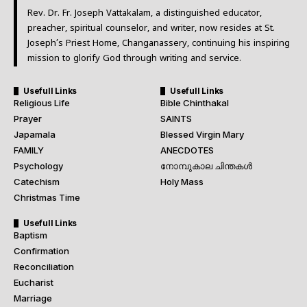
Rev. Dr. Fr. Joseph Vattakalam, a distinguished educator,
preacher, spiritual counselor, and writer, now resides at St.
Joseph’s Priest Home, Changanassery, continuing his inspiring
mission to glorify God through writing and service.
Usefull Links
Usefull Links
Religious Life
Bible Chinthakal
Prayer
SAINTS
Japamala
Blessed Virgin Mary
FAMILY
ANECDOTES
Psychology
നോമ്പുകാല ചിന്തകൾ
Catechism
Holy Mass
Christmas Time
Usefull Links
Baptism
Confirmation
Reconciliation
Eucharist
Marriage