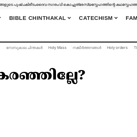
ങളുടെ പുഷ്പകിരീടം
ദൈവ നഗരം
വി കൊച്ചുത്രേസ്യ
സ്നേഹത്തിന്റെ കഥ
സ്നേഹത്
BIBLE CHINTHAKAL
CATECHISM
FAM
S
നോമ്പുകാല ചിന്തകൾ
Holy Mass
സങ്കീർത്തനങ്ങൾ
Holy orders
Ti
ഞ്ഞില്ലേ?