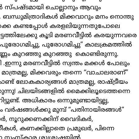
ൽ സ്‌പഷ്ടമായി ചൊല്ലാനും ആവും
 ബന്ധുമിത്രാദികൾ മിക്കവാറും മനം നൊന്തു
ക്കെ കണ്ടപ്പോൾ കരളലിയുന്നതുപോലെ
്ടത്തിലേക്കു കൂടി മരണവീട്ടിൽ കരയുന്നവരെ
“പുരോഗമിച്ചു
,
പുരോഗമിച്ചു” കാലക്രമത്തിൽ
എണ്ണം കുറഞ്ഞു കുറഞ്ഞു കൊണ്ടിരുന്നു.
 .ഇന്നു മരണവീട്ടിൽ സ്വന്തം മക്കൾ പോലും
ാത്രമല്ല
,
മിക്കവരും തന്നെ “വാചാലരാണ്”
കൊണ്ട് ലോകകാര്യങ്ങൾ മാത്രമല്ല
,
രാഷ്ട്രീയം
ുന്നു! ചിലയിടങ്ങളിൽ മൈക്കിലൂടെത്തന്നെ
ടുണ്ട്. അധികാരം ഒന്നുമുണ്ടായിട്ടല്ല
,
ും വർഷങ്ങൾക്കു മുമ്പ് “പതിനായിരങ്ങൾ”
ാർ
,
നൂറുക്കണക്കിന് വൈദികർ
,
്രീകൾ
,
കണക്കില്ലാതെ പ്രമുഖർ
,
പിന്നെ
ന്ന സംസ്കാര ശുശ്രൂഷയിൽ