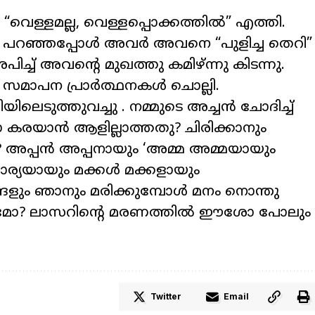
“വെള്ളമല്ല
,
വെള്ളപ്പൊക്കത്തിൽ” എത്തി.
് പറഞ്ഞപ്പോൾ അവർ അവനെ “പുളിച്ച തെറി”
ശപിച്ച് അവന്റെ മുഖത്തു കമിഴ്ന്നു കിടന്നു.
് സമാപന പ്രാർത്ഥനകൾ ചൊല്ലി.
ലെടുത്തുവച്ചു . നമ്മുടെ അച്ചൻ ചോദിച്ച്
ടാ കരയാൻ ആളില്ലാത്തതു
?
ചിരിക്കാനും
?
അപ്പൻ അപ്പനായും
‘
അമ്മ അമ്മയായും
ഭാര്യയായും മക്കൾ മക്കളായും
്ങളും ഞാനും മരിക്കുമ്പോൾ മനം നൊന്തു
ുമോ
?
ലാസറിന്റെ മരണത്തിൽ ഈശോ പോലും
Twitter
Email