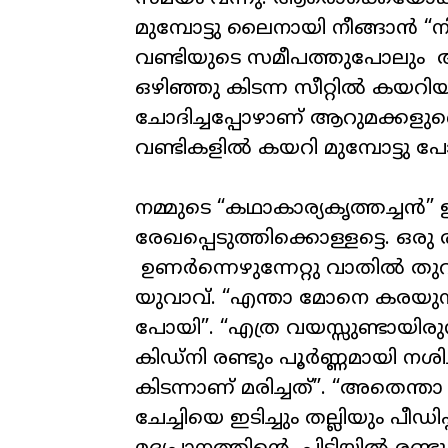
മുമ്പോട്ടു ലൈനായി നീങ്ങാൻ “ന
വണ്ടിയുടെ സമീപത്തുപോലും ആര
ഒഴിഞ്ഞു കിടന്ന സീറ്റിൽ കയറിയി
ചോദിച്ചപ്പോഴാണ് ആറുമക്കളുണ
വണ്ടികളിൽ കയറി മുമ്പോട്ടു പോ
നമ്മുടെ “കഥാകാര്യകൃത്തച്ചൻ”
രേഖപ്പെടുത്തിക്കൊള്ളട്ടെ. ഒര
ഉണർന്നെഴുന്നേറ്റു വാതിൽ തു
യുവാവ്. “എന്താ മോനെ കരയുന്നത
പോയി”. “എത്ര വയസ്സുണ്ടായിരുന
കിഡ്‌നി രണ്ടും പൂർണ്ണമായി നശിച
കിടന്നാണ് മരിച്ചത്”. “അതെന്താ അങ
ചേച്ചിയെ ഇടിച്ചും തല്ലിയും പീഡി