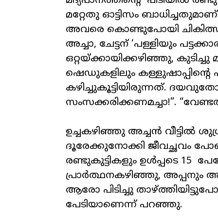
മദ്യപാനത്തിന്റെ പിടിയിൽ രണ്ടു
മറ്റേതു ഓട്ടിസം ബാധിച്ചതുമാണ്
അവരെ കൊണ്ടുപോയി ചികിത്സിക്
അച്ചാ
,
ചേട്ടന്
‘
പള്ളിയും പട്ടക്കാ
ഒറ്റയ്ക്കായിക്കഴിഞ്ഞു
,
കുടിച്ചു
ഷെഡുകളിലും കള്ളുഷാപ്പിന്റ
കഴിച്ചുകൂട്ടിയിരുന്നത്. ദയവുതോ
സംസക്കരിക്കണമച്ചാ!”. “വേണ്ട
ഉച്ചകഴിഞ്ഞു അച്ചൻ വീട്ടിൽ ശുശ
ദൂരേക്കുനോക്കി ജീവച്ഛവം പോ
രണ്ടുകുട്ടികളും ഉൾപ്പടെ
15
പേരോ
പ്രാർത്ഥനകഴിഞ്ഞു
,
അപ്പനും അ
ആരോ പിടിച്ചു താഴ്ത്തിയിട്ടുപോ
പേടിയാണെന്ന് പറഞ്ഞു.