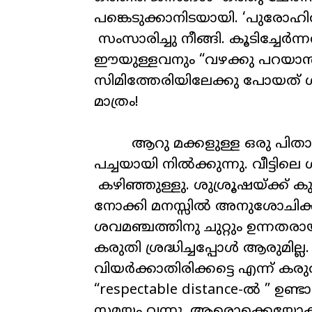
പങ്കെടുക്കാനിടയായി.
‘
പുരോഹി
സംസാരിച്ചു നീങ്ങി. കൂടിച്ചേർന
ഈയുള്ളവനും “വഴക്കു പറയാൻ”
സിമിത്തേരിയിലേക്കു പോയത് ശവ
മാത്രം!
ആറു മക്കളുള്ള ഒരു പിതാവ
പച്ചയായി നിൽക്കുന്നു. വീട്ടില
കഴിഞ്ഞുള്ളു. ശുശ്രൂഷയ്ക്ക് കു
നോക്കി മനസ്സിൽ അനുശോചിക്കു
ശവമഞ്ചത്തിനു ചുറ്റും ഉന്നതര
കരുതി ശ്രദ്ധിച്ചപ്പോൾ ആരുമില്ല
വിയർക്കാതിരിക്കട്ടെ എന്ന് കരു
“
respectable distance-
ൽ ” ഉണ്ടായ
സമയം വന്നു. ആരൊക്കെയോകൂടി