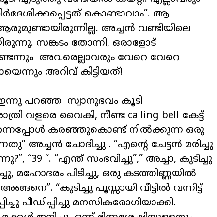
ിർദേശിക്കപ്പെട്ടത് കൊണ്ടാവാം”. ആ
ുമുണ്ടായിരുന്നില്ല. അച്ചൻ വണ്ടിയിലെ
രുന്നു. സങ്കടം തോന്നി
,
ഒരാളോട്
്ടെന്നും അവരെല്ലാവരും വേറെ വേറെ
യെന്നും അറിവ് കിട്ടിയത്!
 ഇന്നു പറഞ്ഞ സ്വാനുഭവം കൂടി
ു രാത്രി വളരെ വൈകി
,
നീണ്ട
calling bell
കേട്ട്
റന്നപ്പോൾ കരഞ്ഞുകൊണ്ട് നിൽക്കുന്ന ഒരു
ു” അച്ചൻ ചോദിച്ചു . “എന്റെ ചേട്ടൻ മരിച്ചു
്നു
?”, “39 “. “
എന്ത് സംഭവിച്ചു”
,”
അച്ചാ
,
കുടിച്ചു
്ചു
,
മഹോദരം പിടിച്ചു
,
ഒരു കടത്തിണ്ണയിൽ
്ങനെ”. “കുടിച്ചു പൂസ്സായി വീട്ടിൽ വന്നിട്ട്
പ്പിച്ചു പീഡിപ്പിച്ചു മനസികരോഗിയാക്കി.