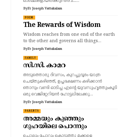
ഓർമ്മകളായിരിക്കും അവ...…
By
Fr Joseph Vattakalam
POEM
The Rewards of Wisdom
Wisdom reaches from one end of the earth
to the other and governs all things…
By
Fr Joseph Vattakalam
FAMILY
സി.സി. കാമറ
അടുത്തൊരു ദിവസം, കുറച്ചുദൂരം യാത്ര
ചെയ്തുകഴിഞ്ഞ്, ഉച്ചഭക്ഷണം കഴിക്കാൻ
ഞാനും വണ്ടി ഓടിച്ച എന്റെ യുവസുഹൃത്തുംകൂടി
ഒരു വെജിറ്റേറിയൻ ഹോട്ടലിലേക്കു…
By
Fr Joseph Vattakalam
PARENTS
അമ്മയും കുഞ്ഞും
ഗുഹയിലെ പൊന്നും
ചൊല്ലും ചോറും കൊടുത്തു മക്കളെ