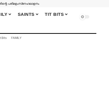
തിന്റെ പരിമളം
സ്‌നേഹലാളനം
ILY
SAINTS
TIT BITS
t Bits
FAMILY