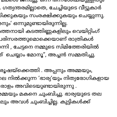
 മക്കൾ ജനിച്ചു. ഒന്ന് ഭിന്നശേഷിയുള്ളതും
. ഗത്യന്തരമില്ലാതെ
,
ചേച്ചിയുടെ വീട്ടുകാർ
കുകയും സംരക്ഷിക്കുകയും ചെയ്യുന്നു.
രനും
‘
ഒന്നുമുണ്ടായിരുന്നില്ല.
 മത്തനായി കടത്തിണ്ണകളിലും വെയിറ്റിംഗ്
െ പരിസരത്തുമൊക്കെയാണ് രാത്രികൾ
ന്നി
,
ചേട്ടനെ നമ്മുടെ സിമിത്തേരിയിൽ
ത് ചെയ്യാം മോനൂ”
,
അച്ചൻ സമ്മതിച്ചു.
്രൂഷയ്‌ക്കെത്തി . അപ്പനും അമ്മയും
,
ലെ നിൽക്കുന്ന
‘
ഭാര്യ
‘
യും നിത്യരോഗികളായ
ളം അവിടെയുണ്ടായിരുന്നു .
മ്മയും മകനെ ചുംബിച്ചു. ഭാര്യയുടെ തല
ലും അവൾ ചുംബിച്ചില്ല. കുട്ടികൾക്ക്