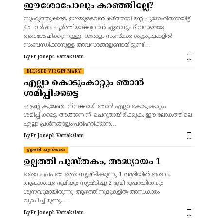
ഈശോപോലും കരഞ്ഞില്ലേ?
സുഹൃത്തുക്കളേ, ഈയുള്ളവൻ കർത്താവിന്റെ പുരോഹിതനായിട്ട്
45 വർഷം പൂർത്തിയാക്കുവാൻ ഏതാനും ദിവസങ്ങളേ
അവശേഷിക്കുന്നുള്ളൂ. ധാരാളം സംസ്കാര ശുശ്രൂഷകളിൽ
സംബന്ധിക്കാനുള്ള അവസരങ്ങളുണ്ടായിട്ടുണ്ട്.…
By
Fr Joseph Vattakalam
BLESSED VIRGIN MARY
എല്ലാ കൊടുംകാറ്റും ഞാൻ
ശമിപ്പിക്കട്ടെ
എന്റെ കുഞ്ഞേ, നിനക്കായി ഞാൻ എല്ലാ കൊടുംകാറ്റും
ശമിപ്പിക്കട്ടെ. അങ്ങനെ നീ ചെറുതായിരിക്കുക. ഈ ലോകത്തിലെ
എല്ലാ പ്രശ്നങ്ങളും പരിഹരിക്കാൻ…
By
Fr Joseph Vattakalam
ഉല്പത്തി പുസ്തകം
ഉല്പത്തി പുസ്തകം, അദ്ധ്യായം 1
ദൈവം പ്രപഞ്ചത്തെ സൃഷ്ടിക്കുന്നു 1 ആദിയില്‍ ദൈവം
ആകാശവും ഭൂമിയും സൃഷ്ടിച്ചു.2 ഭൂമി രൂപരഹിതവും
ശൂന്യവുമായിരുന്നു. ആഴത്തിനുമുകളില്‍ അന്ധകാരം
വ്യാപിച്ചിരുന്നു.…
By
Fr Joseph Vattakalam