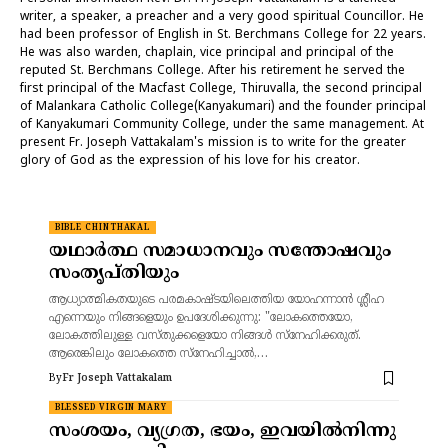
writer, a speaker, a preacher and a very good spiritual Councillor. He
had been professor of English in St. Berchmans College for 22 years.
He was also warden, chaplain, vice principal and principal of the
reputed St. Berchmans College. After his retirement he served the
first principal of the Macfast College, Thiruvalla, the second principal
of Malankara Catholic College(Kanyakumari) and the founder principal
of Kanyakumari Community College, under the same management. At
present Fr. Joseph Vattakalam's mission is to write for the greater
glory of God as the expression of his love for his creator.
BIBLE CHINTHAKAL
യഥാർത്ഥ സമാധാനവും സന്തോഷവും
സംതൃപ്തിയും
ആധ്യാത്മികതയുടെ പരമകാഷ്ടയിലെത്തിയ യോഹന്നാൻ ശ്ലീഹ
എന്നെയും നിങ്ങളെയും ഉപദേശിക്കുന്നു: "ലോകത്തെയോ,
ലോകത്തിലുള്ള വസ്തുക്കളെയോ നിങ്ങൾ സ്നേഹിക്കരുത്.
ആരെങ്കിലും ലോകത്തെ സ്നേഹിച്ചാൽ,…
By
Fr Joseph Vattakalam
BLESSED VIRGIN MARY
സംശയം, വ്യഗ്രത, ഭയം, ഇവയിൽനിന്നു