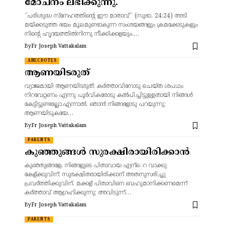
മോചനം ലഭിക്കുന്നു.
“പരിശുദ്ധ സ്നേഹത്തിന്റെ ഈ മാതാവ്” (സുഭാ. 24:24) അടി
മയ്ക്കടുത്ത ഭയം മൂലമുണ്ടാകുന്ന സംശയങ്ങളും ക്രമക്കേടുകളും
നിന്റെ ഹൃദയത്തിൽനിന്നു നീക്കിക്കളയും.…
By
Fr Joseph Vattakalam
ANECDOTES
ആണയിടരുത്
വ്യാജമായി ആണയിടരുത്‌; കര്‍ത്താവിനോടു ചെയ്‌ത ശപഥം
നിറവേറ്റണം എന്നു പൂര്‍വികരോടു കല്‍പിച്ചിട്ടുള്ളതായി നിങ്ങള്‍
കേട്ടിട്ടുണ്ടല്ലോ.എന്നാല്‍, ഞാന്‍ നിങ്ങളോടു പറയുന്നു:
ആണയിടുകയേ…
By
Fr Joseph Vattakalam
PARENTS
കുഞ്ഞുങ്ങൾ സുരക്ഷിരായിരിക്കാൻ
കുഞ്ഞുങ്ങളേ, നിങ്ങളുടെ പിതാവായ എന്െറ വാക്കു
കേള്ക്കുവിന്; സുരക്ഷിതരായിരിക്കാന് അതനുസരിച്ചു
പ്രവര്ത്തിക്കുവിന്. മക്കള് പിതാവിനെ ബഹുമാനിക്കണമെന്ന്
കര്ത്താവ് ആഗ്രഹിക്കുന്നു; അവിടുന്ന്…
By
Fr Joseph Vattakalam
PARENTS