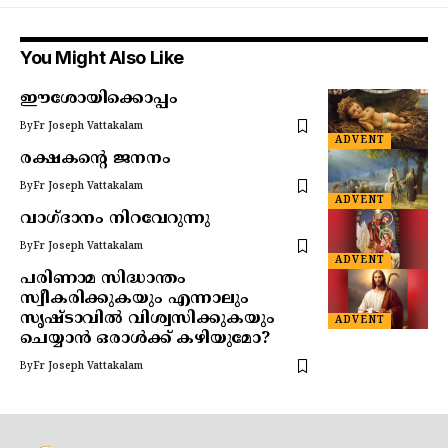
You Might Also Like
ഈശോയിക്കൊപ്പം
By
Fr Joseph Vattakalam
ADVENT
രക്ഷകന്റെ ജനനം
By
Fr Joseph Vattakalam
ADVENT
വാഗ്ദാനം നിറവേറുന്നു
By
Fr Joseph Vattakalam
ADVENT
പരിണാമ സിദ്ധാന്തം
സ്വീകരിക്കുകയും എന്നാലും
സൃഷ്ടാവിൽ വിശ്വസിക്കുകയും
ADVENT
ചെയ്യാൻ ഒരാൾക്ക് കഴിയുമോ?
By
Fr Joseph Vattakalam