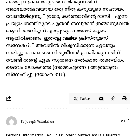
കൽപ്പന പ്രകാരം ഉടൽ ധരിക്കുന്നതിന്
അമലോൽഭവയായ ഒരു നിത്യകന്യയുടെ സഹായം
വേണ്ടിയിരുന്നു. ” ഇതാ, കർത്താവിന്റെ ദാസി ” എന്ന
പ്രഖ്യാപനത്തിലൂടെ പുത്രൻ തമ്പുരാൻ ഇമ്മാനുവേൽ
ആയി. അവിടുന്ന് എപ്പോഴും നമ്മോട് കൂടെ
ആയിരിക്കണം. ഇതല്ലേ വലിയ ക്രിസ്തുമസ്
സന്ദേശം?. ” അവനിൽ വിശ്വസിക്കുന്ന ഏവനും
നശിച്ചു പോകാതെ നിത്യജീവൻ പ്രാപിക്കുന്നതിന്
വേണ്ടി തന്റെ ഏക സുതനെ നൽകാൻ തക്കവിധം
ദൈവം ലോകത്തെ (നമ്മെ,എന്നെ ) അത്രമാത്രം
സ്നേഹിച്ചു. (യോഹ 3:16).
Twitter
Fr Joseph Vattakalam
Personal Information Rev. Dr. Fr. Joseph Vattakalam is a talented