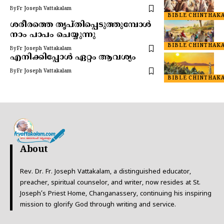
By
Fr Joseph Vattakalam
BIBLE CHINTHAK
ശരീരത്തെ തൃപ്തിപ്പെടുത്തുമ്പോൾ
നാം പാപം ചെയ്യുന്നു
BIBLE CHINTHAK
By
Fr Joseph Vattakalam
എനിക്കിപ്പോൾ ഏറ്റം ആവശ്യം
By
Fr Joseph Vattakalam
BIBLE CHINTHAK
About
Rev. Dr. Fr. Joseph Vattakalam, a distinguished educator,
preacher, spiritual counselor, and writer, now resides at St.
Joseph’s Priest Home, Changanassery, continuing his inspiring
mission to glorify God through writing and service.