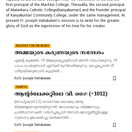
first principal of the Macfast College, Thiruvalla, the second principal
of Malankara Catholic College(Kanyakumari) and the founder principal
of Kanyakumari Community College, under the same management. At
present Fr. Joseph Vattakalam's mission is to write for the greater
glory of God as the expression of his love for his creator.
BLESSED VIRGIN MARY
അമ്മയുടെ കരുണയുടെ സന്ദേശം
എന്റെ കുഞ്ഞേ, നീ ആകുലപ്പെടുമ്പോൾ ഞാൻ വിലപിക്കുന്നു. നീ
പാപം ചെയുമ്പോൾ എനിക്ക് മുറിവേൽക്കുന്നു. മെച്ചപ്പെടാൻ നീ
പരിശ്രമിക്കുമ്പോൾ കൂടുതൽ…
By
Fr Joseph Vattakalam
SAINTS
ആന്റർലേക്കറ്റിലെ വി. ഗൈ (+1012)
(സെപ്റ്റംബർ 12) ബാലനായ ഗൈക്കു രണ്ടു
മിത്രങ്ങളാണുണ്ടായിരുന്നത്. ദേവാലയവും ദരിദ്രജനവും.
പ്രാർത്ഥനാസക്തി വർധിച്ചപ്പോൾ അവൻ ബ്രെസ്സൽസ്സിലുള്ള
സ്വഭവനം ഉപേക്ഷിച്ചു ലെർക്കനിൽ…
By
Fr Joseph Vattakalam