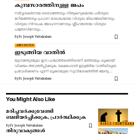
കുമ്പസാരത്തിനുള്ള ജപം
സര്‍വ്വശക്തനായ ദൈവത്തോടും നിത്യകന്യകയായ പരിശുദ്ധ
മറിയത്തോടും പ്രധാന മാലാഖയായ വിശുദ്ധ മിഖായേലിനോടും
വിശുദ്ധ സ്നാപക യോഹന്നാനോടും ശ്ലീഹന്മാരായ വിശുദ്ധ
പത്രോസിനോടും…
By
Fr Joseph Vattakalam
ANECDOTES
ഇടുങ്ങിയ വാതിൽ
യുഗാന്ത്യോന്മുഖ ഈ പശ്ചാത്തലത്തിലാണ് മത്തായും ലൂക്കായ്
വിഷയം അവതരിപ്പിക്കുക. രക്ഷപെടാൻ ഇടുങ്ങിയ വാതിലിലൂടെ
പ്രവേശിക്കണം എന്ന് ലൂക്കായുടെ സുവിശേഷത്തിൽ യേശു…
By
Fr Joseph Vattakalam
You Might Also Like
മരിച്ചവർക്കുവേണ്ടി
ബലിയർപ്പിക്കുക, പ്രാർത്ഥിക്കുക
BIBLE CHINTHAK
By
Fr Joseph Vattakalam
തിരുവാക്യങ്ങൾ