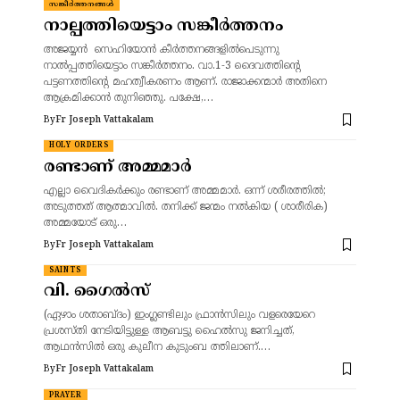
സങ്കീർത്തനങ്ങൾ
നാല്പത്തിയെട്ടാം സങ്കീർത്തനം
അജയ്യൻ സെഹിയോൻ കീർത്തനങ്ങളിൽപെടുന്നു
നാൽപ്പത്തിയെട്ടാം സങ്കീർത്തനം. വാ.1-3 ദൈവത്തിന്റെ
പട്ടണത്തിന്റെ മഹത്വീകരണം ആണ്. രാജാക്കന്മാർ അതിനെ
ആക്രമിക്കാൻ തുനിഞ്ഞു. പക്ഷേ,…
By
Fr Joseph Vattakalam
HOLY ORDERS
രണ്ടാണ് അമ്മമാർ
എല്ലാ വൈദികർക്കും രണ്ടാണ് അമ്മമാർ. ഒന്ന് ശരീരത്തിൽ;
അടുത്തത് ആത്മാവിൽ. തനിക്ക് ജന്മം നൽകിയ ( ശാരീരിക)
അമ്മയോട് ഒരു…
By
Fr Joseph Vattakalam
SAINTS
വി. ഗൈൽസ്
(ഏഴാം ശതാബ്ദം) ഇംഗ്ലണ്ടിലും ഫ്രാൻസിലും വളരെയേറെ
പ്രശസ്തി നേടിയിട്ടുള്ള ആബട്ടു ഹൈൽസു ജനിച്ചത്,
ആഥൻസിൽ ഒരു കുലീന കുടുംബ ത്തിലാണ്.…
By
Fr Joseph Vattakalam
PRAYER