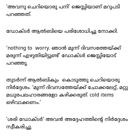
‘അവനു ചെറിയൊരു പനി’ ജെസ്സിയാണ് മറുപടി
പറഞ്ഞത്.
ഡോക്ടർ ആൽബിയെ പരിശോധിച്ചു നോക്കി.
‘nothing to worry. ഞാൻ മുന്ന് ദിവസത്തേയ്ക്ക്
മരുന്ന് എഴുതിയിട്ടുണ്ട്’ ഡോക്ടർ ജെസ്സിയോട്
പറഞ്ഞു.
തുടർന്ന് ആൽബികും കൊടുത്തു ചെറിയൊരു
നിർദ്ദേശം. ‘മുന്ന് ദിവസത്തേയ്ക്ക് ചോക്കലേറ്റ്, മറ്റു
മധുരപലഹാരങ്ങളോ കഴിക്കരുത്. cold items
ഒഴിവാക്കണം.’
‘ശരി ഡോക്ടർ’ അവൻ അദ്ദേഹത്തിന്റെ നിർദ്ദേശം
സ്വീകരിച്ചു.