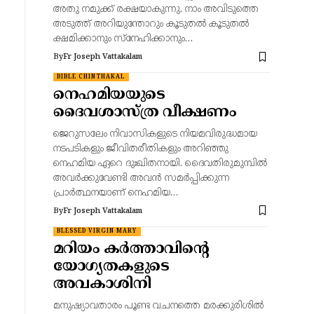
അതു നമുക്ക് രക്ഷയാകുന്നു. നാം അവിടുത്തെ
അടുത്ത് അറിയുന്തോറും കൂടുതൽ കൂടുതൽ
ക്ഷമിക്കാനും സ്നേഹിക്കാനും…
By
Fr Joseph Vattakalam
BIBLE CHINTHAKAL
നെഹമിയയുടെ
ദൈവശാസ്ത്ര വീക്ഷണം
ജെറുസലേം നിവാസികളുടെ നിയമവിരുദ്ധമായ
നടപടികളും ജീവിതരീതികളും അറിഞ്ഞു
നെഹമിയ ഏറെ ദുഃഖിതനായി. ദൈവതിരുമുമ്പിൽ
അവർക്കുവേണ്ടി അവൻ സമർപ്പിക്കുന്ന
പ്രാർത്ഥനയാണ് നെഹമിയ…
By
Fr Joseph Vattakalam
BLESSED VIRGIN MARY
മറിയം കർത്താവിന്റെ
യോഗ്യതകളുടെ
അവകാശിനി
മനുഷ്യാവതാരം പൂണ്ട വചനത്തെ മരക്കുരിശിൽ