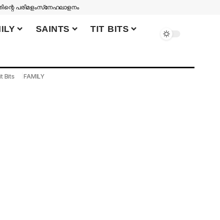
തിന്റെ പരിമളം
സ്‌നേഹലാളനം
ILY
SAINTS
TIT BITS
it Bits
FAMILY