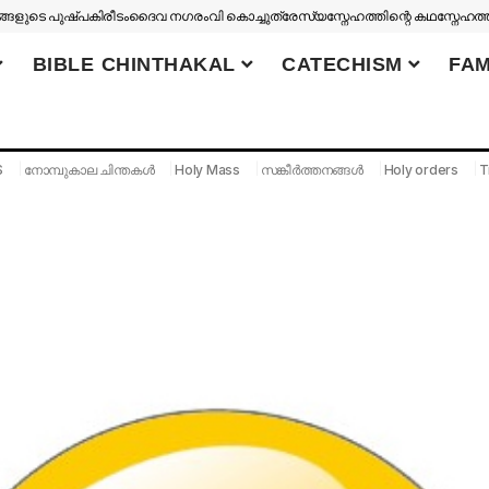
ങളുടെ പുഷ്പകിരീടം
ദൈവ നഗരം
വി കൊച്ചുത്രേസ്യ
സ്നേഹത്തിന്റെ കഥ
സ്നേഹത്
BIBLE CHINTHAKAL
CATECHISM
FAM
S
നോമ്പുകാല ചിന്തകൾ
Holy Mass
സങ്കീർത്തനങ്ങൾ
Holy orders
T