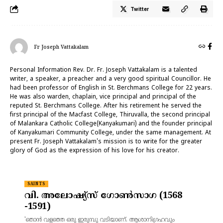
Twitter
Fr Joseph Vattakalam
Personal Information Rev. Dr. Fr. Joseph Vattakalam is a talented
writer, a speaker, a preacher and a very good spiritual Councillor. He
had been professor of English in St. Berchmans College for 22 years.
He was also warden, chaplain, vice principal and principal of the
reputed St. Berchmans College. After his retirement he served the
first principal of the Macfast College, Thiruvalla, the second principal
of Malankara Catholic College(Kanyakumari) and the founder principal
of Kanyakumari Community College, under the same management. At
present Fr. Joseph Vattakalam's mission is to write for the greater
glory of God as the expression of his love for his creator.
SAINTS
വി. അലോഷ്യ്‌സ് ഗോൺസാഗ (1568
-1591)
'ഞാൻ വളഞ്ഞ ഒരു ഇരുമ്പു വടിയാണ്. ആശാനിഗ്രഹവും