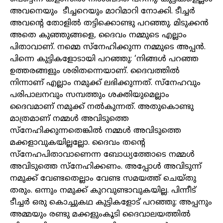
അവനെയും
ടീച്ചറെയും
മാറിമാറി
നോക്കി
.
ടീച്ചർ
അവന്റെ
തോളിൽ
തട്ടിക്കൊണ്ടു
പറഞ്ഞു
.
മിടുക്കൻ
അതെ
കുഞ്ഞുങ്ങളെ
,
ദൈവം
നമ്മുടെ
എല്ലാം
പിതാവാണ്
.
നമ്മെ
സ്നേഹിക്കുന്ന
നമ്മുടെ
അപ്പൻ
.
പിന്നെ
കുട്ടികളോടായി
പറഞ്ഞു
: ‘
നിങ്ങൾ
പറഞ്ഞ
ഉത്തരങ്ങളും
ശരിതന്നെയാണ്
.
ദൈവത്തിൽ
നിന്നാണ്
എല്ലാം
നമുക്ക്
ലഭിക്കുന്നത്
.
സ്നേഹവും
പരിപാലനവും
സമ്പത്തും
ശക്തിയുമെല്ലാം
ദൈവമാണ്
നമുക്ക്
നൽകുന്നത്
.
അതുകൊണ്ടു
മാത്രമാണ്
നമ്മൾ
അവിടുത്തെ
സ്നേഹിക്കുന്നതെങ്കിൽ
നമ്മൾ
അവിടുത്തെ
മക്കളാവുകയില്ലല്ലോ
.
ദൈവം
തൻ്റെ
സ്നേഹപിതാവാണെന്ന
ബോധ്യത്തോടെ
നമ്മൾ
അവിടുത്തെ
സ്നേഹിക്കണം
.
അപ്പോൾ
അവിടുന്ന്
നമുക്ക്
വേണ്ടതെല്ലാം
വേണ്ട
സമയത്ത്
ചെയ്തു
തരും
.
ഒന്നും
നമുക്ക്
കുറവുണ്ടാവുകയില്ല
.
പിന്നീട്
ടീച്ചർ
ഒരു
കൊച്ചുകഥ
കുട്ടികളോട്
പറഞ്ഞു
:
അപ്പനും
അമ്മയും
രണ്ടു
മക്കളുംകൂടി
ദൈവാലയത്തിൽ