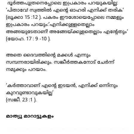
ദൂർത്തപുത്രനെപ്പോലെ
ഇപ്രകാരം
പറയുകയില്ല
:
‘
പിതാവേ
!
സ്വത്തിൽ
എന്റെ
ഓഹരി
എനിക്ക്
തരിക
‘
(
ലൂക്കാ
15 :12 ).
പകരം
ഈശോയെപ്പോലെ
നമ്മളും
ഇപ്രകാരം
പറയും
:’
എനിക്കുള്ളതെല്ലാം
അങ്ങയുടേതാണ്
!
അങ്ങേയ്ക്കുളതെല്ലാം
എന്റേതും
‘
(
യോഹ
. 17 : 9 -10 ).
അതെ
ദൈവത്തിന്റെ
മക്കൾ
എന്നും
സമ്പന്നരായിരിക്കും
.
സങ്കീർത്തകനോട്
ചേർന്ന്
നമുക്കും
പറയാം
.
‘കർത്താവാണ്
എന്റെ
ഇടയൻ, എനിക്ക്
ഒന്നിനും
കുറവുണ്ടാവുകയില്ല’
(സങ്കീ. 23 :1 ).
മാത്യു മാറാട്ടുകളം