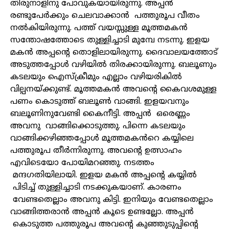
തിരുനാളിനു
പോവുകയായിരുന്നു
.
അപ്പൻ
രണ്ടുപേർക്കും
ചെലവാക്കാൻ
പത്തുരൂപ
വീതം
നൽകിയിരുന്നു
.
പത്ത്
വയസ്സുള്ള
മൂത്തമകൻ
സന്തോഷത്തോടെ
തുള്ളിച്ചാടി
മുമ്പേ
നടന്നു
.
ഇളയ
മകൻ
അപ്പന്റെ
തൊളിലായിരുന്നു
.
ദൈവാലയത്തോട്
അടുത്തപ്പോൾ
വഴിയിൽ
തിരക്കായിരുന്നു
.
ബലൂണും
കടലയും
ഐസ്ക്രീമും
എല്ലാം
വഴിയരികിൽ
വില്പനയ്ക്കുണ്ട്
.
മൂത്തമകൻ
അവന്റെ
കൈവശമുള്ള
പണം
കൊടുത്ത്
ബലൂൺ
വാങ്ങി
.
ഇളയവനും
ബലൂണിനുവേണ്ടി
കൈനീട്ടി
.
അപ്പൻ
ഒരെണ്ണം
അവനു
വാങ്ങിക്കൊടുത്തു
.
പിന്നെ
കടലയും
വാങ്ങിക്കഴിഞ്ഞപ്പോൾ
മൂത്തമകൻറെ
കയ്യിലെ
പത്തുരൂപ
തീർന്നിരുന്നു
.
അവന്റെ
ഉത്സാഹം
എവിടെയോ
പോയിമറഞ്ഞു
.
നടത്തം
മന്ദഗതിയിലായി
.
ഇളയ
മകൻ
അപ്പന്റെ
കയ്യിൽ
പിടിച്ച്
തുള്ളിച്ചാടി
നടക്കുകയാണ്
.
കാരണം
വേണ്ടതെല്ലാം
അവനു
കിട്ടി
.
ഇനിയും
വേണ്ടതെല്ലാം
വാങ്ങിത്തരാൻ
അപ്പൻ
കൂടെ
ഉണ്ടല്ലോ
.
അപ്പൻ
കൊടുത്ത
പത്തുരൂപ
അവന്റെ
കുഞ്ഞുടുപ്പിന്റെ