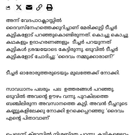
അന്ന്
വേദപാഠക്ലാസ്സിൽ
ദൈവസ്നേഹത്തെക്കുറിച്ചാണ്
മേരിക്കുട്ടി
ടീച്ചർ
കുട്ടികളോട്
പറഞ്ഞുകൊണ്ടിരുന്നത്. കൊച്ചു
കൊച്ചു
കഥകളും
ഉദാഹരണങ്ങളും ടീച്ചർ
പറയുന്നത്
കുട്ടികൾ
ശ്രദ്ധയോടെ
കേട്ടിരുന്നു. ഒടുവിൽ
ടീച്ചർ
കുട്ടികളോട്
ചോദിച്ചു: ‘ദൈവം
നമ്മുക്കാരാണ്?’
ടീച്ചർ
ഓരോരുത്തരുടെയും
മുഖത്തേക്ക്
നോക്കി
.
സാവധാനം
പലരും
പല
ഉത്തരങ്ങൾ
പറഞ്ഞു
.
ഒടുവിൽ
അവന്റെ
ഊഴം
വന്നു
.
പുറകിലത്തെ
ബഞ്ചിലിരുന്ന
അവസാനത്തെ
കുട്ടി
.
അവൻ
ടീച്ചറുടെ
കണ്ണുകളിലേക്കു
നോക്കി
ഉറക്കെപ്പറഞ്ഞു
: ‘
ദൈവം
എന്റെ
പിതാവാണ്
‘
പെട്ടെന്ന്
ക്
ളാസിൽ
നിശബ്ദത
പറന്നു
.
കുട്ടികളെല്ലാം