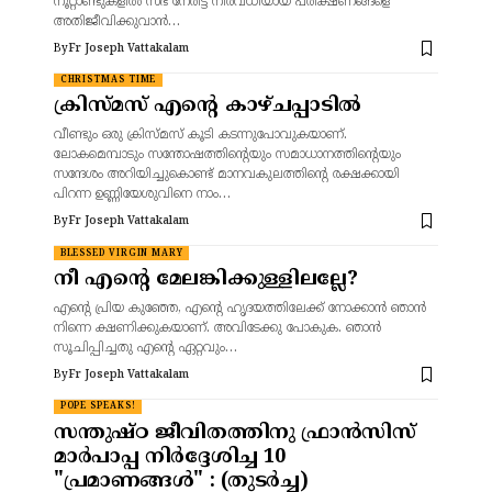
നൂറ്റാണ്ടുകളിൽ സഭ നേരിട്ട നിരവധിയായ പരീക്ഷണങ്ങളെ
അതിജീവിക്കുവാൻ…
By
Fr Joseph Vattakalam
CHRISTMAS TIME
ക്രിസ്മസ് എന്റെ കാഴ്ചപ്പാടിൽ
വീണ്ടും ഒരു ക്രിസ്മസ് കൂടി കടന്നുപോവുകയാണ്.
ലോകമെമ്പാടും സന്തോഷത്തിന്റെയും സമാധാനത്തിന്റെയും
സന്ദേശം അറിയിച്ചുകൊണ്ട് മാനവകുലത്തിന്റെ രക്ഷക്കായി
പിറന്ന ഉണ്ണിയേശുവിനെ നാം…
By
Fr Joseph Vattakalam
BLESSED VIRGIN MARY
നീ എന്റെ മേലങ്കിക്കുള്ളിലല്ലേ?
എന്റെ പ്രിയ കുഞ്ഞേ, എന്റെ ഹൃദയത്തിലേക്ക് നോക്കാൻ ഞാൻ
നിന്നെ ക്ഷണിക്കുകയാണ്. അവിടേക്കു പോകുക. ഞാൻ
സൂചിപ്പിച്ചതു എന്റെ ഏറ്റവും…
By
Fr Joseph Vattakalam
POPE SPEAKS!
സന്തുഷ്‌ഠ ജീവിതത്തിനു ഫ്രാൻസിസ്
മാർപാപ്പ നിർദ്ദേശിച്ച 10
"പ്രമാണങ്ങൾ" : (തുടർച്ച)