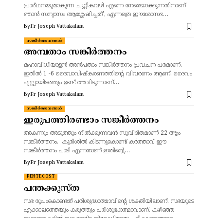
പ്രാര്ഥനയുമാകുന്ന ചുറ്റികവഴി എന്നെ നേരെയാക്കുന്നതിനാണ്
ഞാൻ സന്യാസം ആശ്ലേഷിച്ചത്', എന്നത്രെ ഈശോസഭ…
By
Fr Joseph Vattakalam
സങ്കീർത്തനങ്ങൾ
അമ്പതാം സങ്കീർത്തനം
മഹാവിധിയാളൻ അൻപതാം സങ്കീർത്തനം പ്രവചന പരമാണ്.
ഇതിൽ 1 -6 ദൈവാവിഷ്കരണത്തിന്റെ വിവരണം ആണ്. ദൈവം
എല്ലായിടത്തും ഉണ്ട് അവിടുന്നാണ്…
By
Fr Joseph Vattakalam
സങ്കീർത്തനങ്ങൾ
ഇരുപത്തിരണ്ടാം സങ്കീർത്തനം
അകന്നും അടുത്തും നിൽക്കുന്നവൻ സുവിദിതമാണ് 22 ആം
സങ്കീർത്തനം. കുരിശിൽ കിടന്നുകൊണ്ട് കർത്താവ് ഈ
സങ്കീർത്തനം പാടി എന്നതാണ് ഇതിന്റെ…
By
Fr Joseph Vattakalam
PENTECOST
പന്തക്കുസ്ത
സഭ രൂപംകൊണ്ടത് പരിശുദ്ധാത്മാവിന്റെ ശക്തിയിലാണ്. സഭയുടെ
എക്കാലത്തെയും കരുത്തും പരിശുദ്ധാത്മാവാണ്. കഴിഞ്ഞ