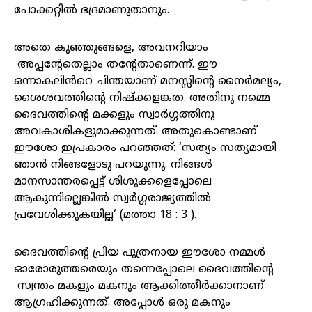
പോക്കറ്റിൽ
ഭദ്രമാണുതാനും
.
അതെ
കുഞ്ഞുങ്ങളെ
,
അവനറിയാം
അപ്പന്റേതെല്ലാം
തന്റേതാണെന്ന്
.
ഈ
ഒന്നാകലിൻറെ
ചിന്തയാണ്
മനസ്സിന്റെ
നൈർമല്യം
,
ശൈശവത്തിന്റെ
നിഷ്ക്കളങ്കത
.
അതിനു
നമ്മെ
ദൈവത്തിന്റെ
മക്കളും
സ്വാർഗ്ഗത്തിനു
അവകാശികളുമാക്കുന്നത്
.
അതുകൊണ്ടാണ്
ഈശോ
ഇപ്രകാരം
പറഞ്ഞത്
: ‘
സത്യം
സത്യമായി
ഞാൻ
നിങ്ങളോടു
പറയുന്നു
.
നിങ്ങൾ
മാനസാന്തരപ്പെട്ട്
ശിശുക്കളെപ്പോലെ
ആകുന്നില്ലെങ്കിൽ
സ്വർഗ്ഗരാജ്യത്തിൽ
പ്രവേശിക്കുകയില്ല
‘ (
മത്താ
18 : 3 ).
ദൈവത്തിന്റെ
പ്രിയ
പുത്രനായ
ഈശോ
നമ്മൾ
ഓരോരുത്തരെയും
തന്നെപ്പോലെ
ദൈവത്തിന്റെ
സ്വന്തം
മകളും
മകനും
ആക്കിത്തീർക്കാനാണ്
ആഗ്രഹിക്കുന്നത്
.
അപ്പോൾ
ഒരു
മകനും