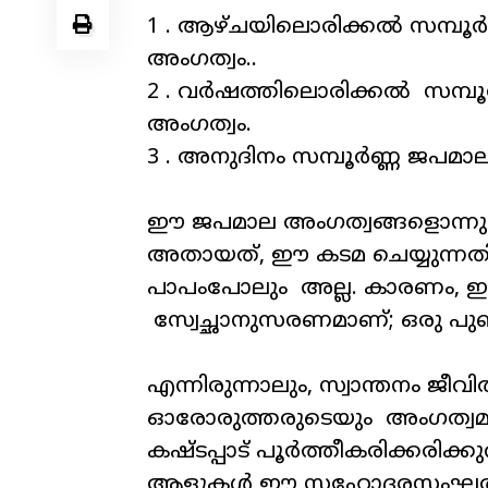
1 .
ആഴ്ചയിലൊരിക്കൽ
സമ്പൂർ
അംഗത്വം
..
2 .
വർഷത്തിലൊരിക്കൽ
സമ്പൂ
അംഗത്വം
.
3 .
അനുദിനം
സമ്പൂർണ്ണ
ജപമാ
ഈ
ജപമാല
അംഗത്വങ്ങളൊന്നു
അതായത്
,
ഈ
കടമ
ചെയ്യുന്ന
പാപംപോലും
അല്ല
.
കാരണം
,
ഇ
സ്വേച്ഛാനുസരണമാണ്
;
ഒരു
പുണ
എന്നിരുന്നാലും
,
സ്വാന്തനം
ജീവിത
ഓരോരുത്തരുടെയും
അംഗത്വമന
കഷ്ടപ്പാട്
പൂർത്തീകരിക്കരിക്
ആളുകൾ
ഈ
സഹോദരസംഘത്