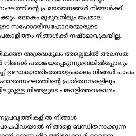
ഘത്തിന്റെ
പ്രയോജനങ്ങൾ
നിങ്ങൾക്ക്
ക്കും
.
ലോകം
മുഴുവനിലും
ജപമാല
ുടെ
സഹോദരീസഹോദരന്മാരുടെ
പങ്കാളിത്തം
നിങ്ങൾക്ക്
നഷ്ടമാവുകയില്ല
.
ികഞ്ഞ
അശ്രദ്ധമൂലം
അല്ലെങ്കിൽ
അലസത
ൽ
നിങ്ങൾ
പരാജയപ്പെടുന്നുവെങ്കിൽപ്പോലും
്പ്
ഉണ്ടാകാത്തിടത്തോളംകാലം
നിങ്ങൾ
പാപം
ോദരസംഘത്തിന്റെ
പ്രാർത്ഥനകളിലും
ിലുമുള്ള
നിങ്ങളുടെ
പങ്കാളിത്തവകാശം
്യപ്രവൃത്തികളിൽ
നിങ്ങൾ
പാപപീഡയാൽ
നിങ്ങളെ
ബന്ധിതനാക്കുന്ന