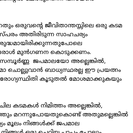
്നതും
ഒരുവന്റെ
ജീവിതാന്തസ്സിലെ
ഒരു
കടമ
സ്പരം
അതിരിടുന്ന
സാഹചര്യം
ശുദ്ധമായിരിക്കുന്നതുപോലെ
ഒരാൾ
മുൻഗണന
കൊടുക്കണം
.
സമ്പൂർണ്ണ
ജപമാലയോ
അല്ലെങ്കിൽ
,
മോ
ചൊല്ലുവാൻ
ബാധ്യസ്ഥരല്ല
ഈ
പ്രയത്നം
ോഗ്യസ്ഥിതി
കൂടുതൽ
മോശമാക്കുകയും
ചില
കടമകൾ
നിമിത്തം
അല്ലെങ്കിൽ
,
്തും
മറന്നുപോയതുകൊണ്ട്
അതുമല്ലെങ്കിൽ
യം
മൂലം
നിങ്ങൾക്ക്
ജപമാല
നിങ്ങൾ
ഒരു
ചെറിയ
പാപം
പോലും