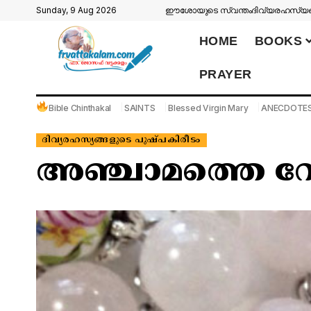
Sunday, 9 Aug 2026
ഈശോയുടെ സ്വന്തം
ദിവ്യരഹസ്യങ്
HOME
BOOKS
PRAYER
Bible Chinthakal
SAINTS
Blessed Virgin Mary
ANECDOTE
ദിവ്യരഹസ്യങ്ങളുടെ പുഷ്പകിരീടം
അഞ്ചാമത്തെ റ