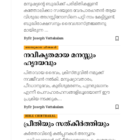
മനുഷ്യന്റെ ബുദ്ധിക്ക് പരിമിതികളുണ്ട്
കത്തോലിക്കാ സഭയുടെ വേദപാരംഗതൻ ആയ
വിശുദ്ധ അഗസ്റ്റിനോസിനെ പറ്റി നാം കേട്ടിട്ടുണ്ട്.
ബുദ്ധിരാക്ഷസനും ദൈവശാസ്ത്രജ്ഞനു
മായിരുന്ന …
By
Fr Joseph Vattakalam
നോമ്പുകാല ചിന്തകൾ
നവീകൃതമായ മനസ്സും
ഹൃദയവും
പിതാവായ ദൈവം, ക്രിസ്തുവിൽ നമുക്ക്
നവജീവൻ നൽകി. മനുഷ്യാവതാരം,
പീഡാനുഭവം, കുരിശുമരണം, പുനരുദ്ധാനം
എന്നീ പെസഹാരഹസങ്ങളിലൂടെയാണ് ഈ
പ്രക്രിയ നടക്കുക.…
By
Fr Joseph Vattakalam
BIBLE CHINTHAKAL
പ്രീതിയും സത്കീർത്തിയും
കർത്താവിന്റെ കൽപ്പനകൾ അന്യൂനം