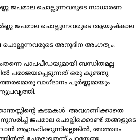
ണ്ണ
ജപമാല
ചൊല്ലുന്നവരുടെ
സാധാരണ
ർണ്ണ
ജപമാല
ചൊല്ലുന്നവരുടെ
ആയുഷ്കാല
ല
ചൊല്ലുന്നവരുടെ
അനുദിന
അംഗത്വം
.
ംതന്നെ
പാപപീഡയുമായി
ബന്ധിതമല്ല
.
തിൽ
പരാജയപ്പെടുന്നത്
ഒരു
കുഞ്ഞു
ത്തരമൊരു
വാഗ്ദാനം
പൂർണ്ണമായും
്യപ്രവൃത്തി
.
ാന്തസ്സിന്റെ
കടമകൾ
അവഗണിക്കാതെ
ുസരിച്ച്
ജപമാല
ചൊല്ലിക്കൊണ്ട്
തങ്ങളുടെ
കുവാൻ
ആഗ്രഹിക്കുന്നില്ലെങ്കിൽ
,
അത്തരം
തിന്റൽ
ചേരരുതെന്ന്
പറയേണ്ട