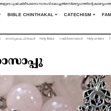
ങളുടെ പുഷ്പകിരീടം
ദൈവ നഗരം
വി കൊച്ചുത്രേസ്യ
സ്നേഹത്തിന്റെ കഥ
സ്നേഹത്
BIBLE CHINTHAKAL
CATECHISM
FAM
S
നോമ്പുകാല ചിന്തകൾ
Holy Mass
സങ്കീർത്തനങ്ങൾ
Holy orders
T
ോസാപ്പൂ