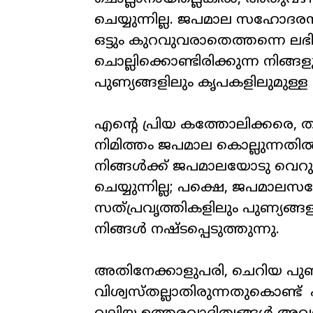
ചെയ്യുന്നില്ല
.
ജപമാല
സഹോദരസം
ഒട്ടും
കുറവുവരാതെത്തന്നെ
ലഭി
ചൊല്ലിക്കൊണ്ടിരിക്കുന്ന
നിങ്ങള
പുണ്യങ്ങളിലും
കൃപകളിലുമുള്ള
എന്റെ
പ്രിയ
കത്തോലിക്കരെ
,
ത
നിമിത്തം
ജപമാല
കൊല്ലുന്നതി
നിങ്ങൾക്ക്
ജപമാലയോടു
വെറുപ
ചെയ്യുന്നില്ല
;
പക്ഷെ
,
ജപമാലസഹ
സത്
പ്രവൃത്തികളിലും
പുണ്യങ്ങള
നിങ്ങൾ
നഷ്ടപ്പെടുത്തുന്നു
.
അതിനേക്കാളുപരി
,
ചെറിയ
പുണ
വിശ്വസ്
തല്ലാതിരുന്നതുകൊണ്ട്