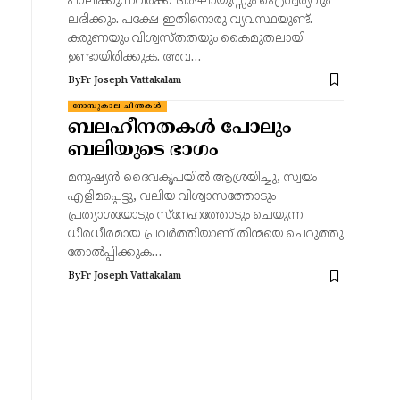
പാലിക്കുന്നവർക്ക്‌ ദീർഘായുസ്സും ഐശ്വര്യവും
ലഭിക്കും. പക്ഷേ ഇതിനൊരു വ്യവസ്ഥയുണ്ട്.
കരുണയും വിശ്വസ്തതയും കൈമുതലായി
ഉണ്ടായിരിക്കുക. അവ…
By
Fr Joseph Vattakalam
നോമ്പുകാല ചിന്തകൾ
ബലഹീനതകൾ പോലും
ബലിയുടെ ഭാഗം
മനുഷ്യൻ ദൈവകൃപയിൽ ആശ്രയിച്ചു, സ്വയം
എളിമപ്പെട്ടു, വലിയ വിശ്വാസത്തോടും
പ്രത്യാശയോടും സ്നേഹത്തോടും ചെയുന്ന
ധീരധീരമായ പ്രവർത്തിയാണ് തിന്മയെ ചെറുത്തു
തോൽപ്പിക്കുക…
By
Fr Joseph Vattakalam