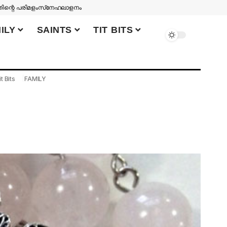
തിന്റെ പരിമളം
സ്‌നേഹലാളനം
ILY
SAINTS
TIT BITS
it Bits
FAMILY