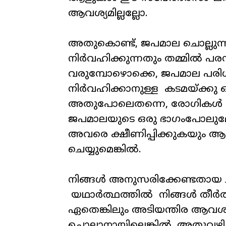
ആവശ്യമില്ലല്ലോ
.
അതുകൊണ്ട്
,
ജപമാല
ചൊല്ലുന
നിർവഹിക്കുന്നതും
തമ്മിൽ
പര
വരുമ്പോഴൊക്കെ
,
ജപമാല
പരി
നിർവഹിക്കാനുള്ള
കടമയ്ക്കു
അതുപോലെതന്നെ
,
രോഗികൾ
ജപമാലയുടെ
ഒരു
ഭാഗംപോലു
അവരെ
ക്ഷീണിപ്പിക്കുകയും
ആര
ചെയ്യുമെങ്കിൽ
.
നിങ്ങൾ
അനുസരിക്കേണ്ടതായ
യഥാർത്ഥത്തിൽ
നിങ്ങൾ
തീർത
ഏതെങ്കിലും
അടിയന്തിര
ആവശ്
ചൊല്ലാനായില്ലെങ്കിൽ
,
അതുവഴി