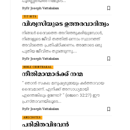
പൂർണ്ണതയിൽ നമ്മുടെ…
By
Fr Joseph Vattakalam
TIT BITS
വിശ്വസിയുടെ ഉത്തരവാദിത്വം
നിങ്ങൾ ദൈവത്തെ അറിഞ്ഞുകഴിയുമ്പോൾ,
നിങ്ങളുടെ ജീവി തത്തിൽ ഒന്നാം സ്ഥാനത്ത്
അവിടത്തെ പ്രതിഷ്ഠിക്കണം. അതോടെ ഒരു
പുതിയ ജീവിതം തുടങ്ങുന്നു.…
By
Fr Joseph Vattakalam
BIBLE CHINTHAKAL
നീതിമാന്മാർക്ക് നന്മ
" ഞാൻ സകല മനുഷ്യരുടേയും കർത്താവായ
ദൈവമാണ്. എനിക്ക് അസാധ്യമായി
എന്തെങ്കിലും ഉണ്ടോ? " (ജെറെ 32:27) ഈ
പ്രസ്താവനയിലൂടെ…
By
Fr Joseph Vattakalam
ANECDOTES
പരിമിതവിഭവൻ