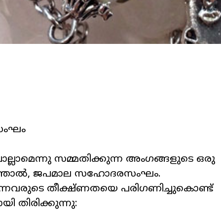
ംഘം
ല്ലാമെന്നു
സമ്മതിക്കുന്ന
അംഗങ്ങളുടെ
ഒരു
്ഞാൽ
,
ജപമാല
സഹോദരസംഘം
.
ന്നവരുടെ
തീക്ഷ്
ണതയെ
പരിഗണിച്ചുകൊണ്ട്
ായി
തിരിക്കുന്നു
: